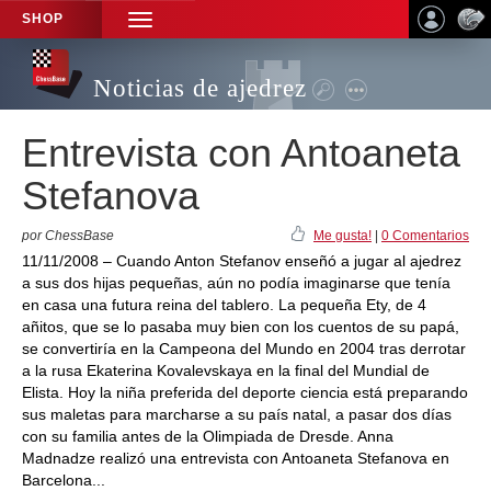
SHOP
TOGGLE
NAVIGATION
Noticias de ajedrez
Entrevista con Antoaneta
Stefanova
por ChessBase
Me gusta!
|
0 Comentarios
11/11/2008 – Cuando Anton Stefanov enseñó a jugar al ajedrez
a sus dos hijas pequeñas, aún no podía imaginarse que tenía
en casa una futura reina del tablero. La pequeña Ety, de 4
añitos, que se lo pasaba muy bien con los cuentos de su papá,
se convertiría en la Campeona del Mundo en 2004 tras derrotar
a la rusa Ekaterina Kovalevskaya en la final del Mundial de
Elista. Hoy la niña preferida del deporte ciencia está preparando
sus maletas para marcharse a su país natal, a pasar dos días
con su familia antes de la Olimpiada de Dresde. Anna
Madnadze realizó una entrevista con Antoaneta Stefanova en
Barcelona...