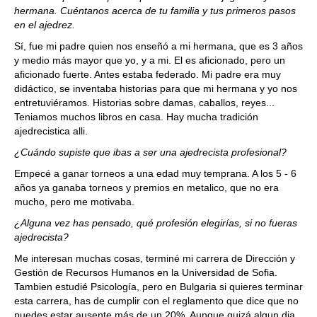
hermana. Cuéntanos acerca de tu familia y tus primeros pasos
en el ajedrez.
Sí, fue mi padre quien nos enseñó a mi hermana, que es 3 años
y medio más mayor que yo, y a mi. El es aficionado, pero un
aficionado fuerte. Antes estaba federado. Mi padre era muy
didáctico, se inventaba historias para que mi hermana y yo nos
entretuviéramos. Historias sobre damas, caballos, reyes...
Teniamos muchos libros en casa. Hay mucha tradición
ajedrecistica alli.
¿Cuándo supiste que ibas a ser una ajedrecista profesional?
Empecé a ganar torneos a una edad muy temprana. A los 5 - 6
años ya ganaba torneos y premios en metalico, que no era
mucho, pero me motivaba.
¿Alguna vez has pensado, qué profesión elegirías, si no fueras
ajedrecista?
Me interesan muchas cosas, terminé mi carrera de Dirección y
Gestión de Recursos Humanos en la Universidad de Sofia.
Tambien estudié Psicología, pero en Bulgaria si quieres terminar
esta carrera, has de cumplir con el reglamento que dice que no
puedes estar ausente más de un 20%. Aunque quizá algun dia