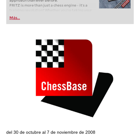
approach than ever before.
FRITZ is more than just a chess engine – it’s a
training revolution! Whether you’re taking your
first steps into the world of club chess, or already
Más...
playing at a tournament level: with FRITZ, you can
train more efficiently, intelligently and with a
more personalised approach than ever before.
del 30 de octubre al 7 de noviembre de 2008