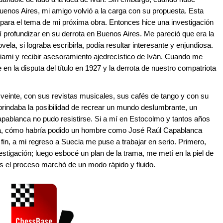
Buenos Aires, mi amigo volvió a la carga con su propuesta. Esta
 para el tema de mi próxima obra. Entonces hice una investigación
í profundizar en su derrota en Buenos Aires. Me pareció que era la
ela, si lograba escribirla, podía resultar interesante y enjundiosa.
Miami y recibir asesoramiento ajedrecístico de Iván. Cuando me
e en la disputa del título en 1927 y la derrota de nuestro compatriota
s veinte, con sus revistas musicales, sus cafés de tango y con su
brindaba la posibilidad de recrear un mundo deslumbrante, un
ablanca no pudo resistirse. Si a mí en Estocolmo y tantos años
a, cómo habría podido un hombre como José Raúl Capablanca
 fin, a mi regreso a Suecia me puse a trabajar en serio. Primero,
stigación; luego esbocé un plan de la trama, me metí en la piel de
s el proceso marchó de un modo rápido y fluido.