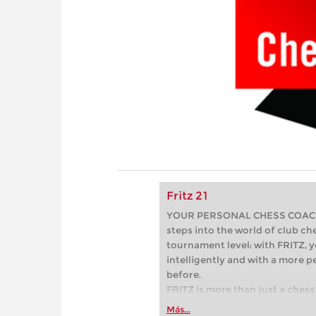
Fritz 21
YOUR PERSONAL CHESS COACH - 
steps into the world of club che
tournament level: with FRITZ, y
intelligently and with a more 
before.
FRITZ is more than just a chess 
Whether you’re taking your firs
Más...