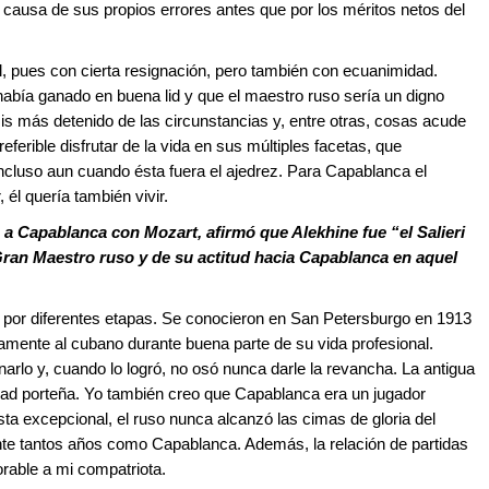
 causa de sus propios errores antes que por los méritos netos del
l, pues con cierta resignación, pero también con ecuanimidad.
abía ganado en buena lid y que el maestro ruso sería un digno
sis más detenido de las circunstancias y, entre otras, cosas acude
eferible disfrutar de la vida en sus múltiples facetas, que
incluso aun cuando ésta fuera el ajedrez. Para Capablanca el
 él quería también vivir.
a Capablanca con Mozart, afirmó que Alekhine fue “el Salieri
ran Maestro ruso y de su actitud hacia Capablanca en aquel
 por diferentes etapas. Se conocieron en San Petersburgo en 1913
tamente al cubano durante buena parte de su vida profesional.
arlo y, cuando lo logró, no osó nunca darle la revancha. La antigua
dad porteña. Yo también creo que Capablanca era un jugador
sta excepcional, el ruso nunca alcanzó las cimas de gloria del
te tantos años como Capablanca. Además, la relación de partidas
rable a mi compatriota.