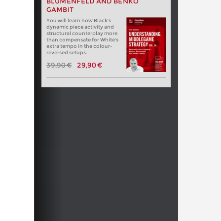
BLUMENFELD AND BENKO
GAMBIT
You will learn how Black's
dynamic piece activity and
structural counterplay more
than compensate for White's
extra tempo in the colour-
reversed setups.
39,90 €
29,90 €