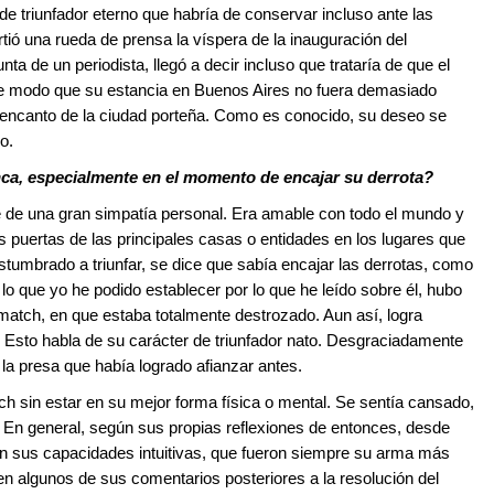
de triunfador eterno que habría de conservar incluso ante las
ió una rueda de prensa la víspera de la inauguración del
a de un periodista, llegó a decir incluso que trataría de que el
de modo que su estancia en Buenos Aires no fuera demasiado
l encanto de la ciudad porteña. Como es conocido, su deseo se
o.
ca, especialmente en el momento de encajar su derrota?
de una gran simpatía personal. Era amable con todo el mundo y
las puertas de las principales casas o entidades en los lugares que
stumbrado a triunfar, se dice que sabía encajar las derrotas, como
lo que yo he podido establecer por lo que he leído sobre él, hubo
 match, en que estaba totalmente destrozado. Aun así, logra
al. Esto habla de su carácter de triunfador nato. Desgraciadamente
la presa que había logrado afianzar antes.
h sin estar en su mejor forma física o mental. Se sentía cansado,
. En general, según sus propias reflexiones de entonces, desde
n sus capacidades intuitivas, que fueron siempre su arma más
n algunos de sus comentarios posteriores a la resolución del