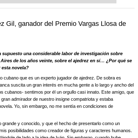
ent level: with FRITZ, you can train
 and with a more personalised
ez Gil, ganador del Premio Vargas Llosa de
a supuesto una considerable labor de investigación sobre
Aires de los años veinte, sobre el ajedrez en sí… ¿Por qué se
r esta novela?
go cubano que es un experto jugador de ajedrez. De sobra es
nca suscita un gran interés en mucha gente a lo largo y ancho del
s cubanos- sentimos por él un orgullo casi innato. Este amigo, que
 gran admirador de nuestro insigne compatriota y estaba
novela. Yo, sin embargo, no me sentía en condiciones de
grande y conocido, y que el hecho de presentarlo como un
 mis posibilidades como creador de figuras y caracteres humanos.
dándole de lado a la idea de Iván. Sin embargo, cuando hube