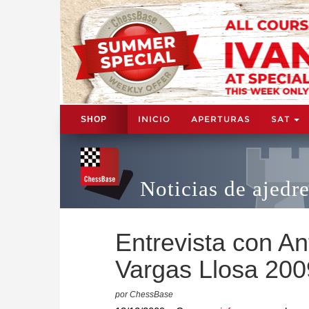
INICIO
APERTURAS
SAT
SHOP
Noticias de ajedr
Entrevista con An
Vargas Llosa 200
por ChessBase