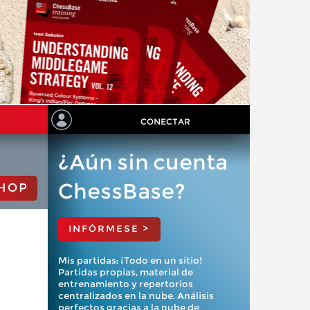
CONECTAR
¿Aún sin cuenta
ChessBase?
HOP
INFÓRMESE >
Mis partidas: ¡Todo en un sitio!
Partidas propias, material de
entrenamiento y repertorios
centralizados en la nube. Análisis
perfectos gracias a la nube de