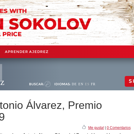
APRENDER AJEDREZ
ez
S
BUSCAR:
IDIOMAS:
DE
EN
ES
FR
tonio Álvarez, Premio
9
Me gusta!
|
0 Comentarios