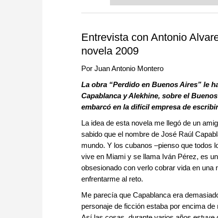
or already playing at a tournam
more efficiently, intelligently
approach than ever before.
Entrevista con Antonio Alvar
novela 2009
Por Juan Antonio Montero
La obra “Perdido en Buenos Aires” le h
Capablanca y Alekhine, sobre el Buenos 
embarcó en la difícil empresa de escribi
La idea de esta novela me llegó de un ami
sabido que el nombre de José Raúl Capabla
mundo. Y los cubanos –pienso que todos lo
vive en Miami y se llama Iván Pérez, es un
obsesionado con verlo cobrar vida en una 
enfrentarme al reto.
Me parecía que Capablanca era demasiado 
personaje de ficción estaba por encima de
Así las cosas, durante varios años estuve 