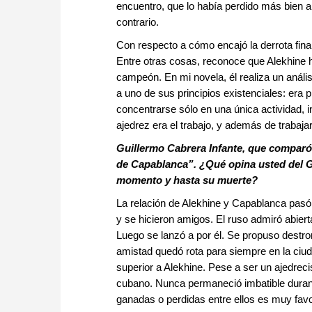
encuentro, que lo había perdido más bien a
contrario.
Con respecto a cómo encajó la derrota fina
Entre otras cosas, reconoce que Alekhine h
campeón. En mi novela, él realiza un análi
a uno de sus principios existenciales: era pr
concentrarse sólo en una única actividad, 
ajedrez era el trabajo, y además de trabajar,
Guillermo Cabrera Infante, que comparó 
de Capablanca”. ¿Qué opina usted del G
momento y hasta su muerte?
La relación de Alekhine y Capablanca pasó
y se hicieron amigos. El ruso admiró abier
Luego se lanzó a por él. Se propuso destron
amistad quedó rota para siempre en la ciu
superior a Alekhine. Pese a ser un ajedreci
cubano. Nunca permaneció imbatible duran
ganadas o perdidas entre ellos es muy favo