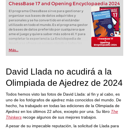
ChessBase 17 and Opening Encyclopaedia 2024
El programa ChessBase sirve para gestionar y
organizar sus bases de datos adquiridos y
personales y se ha convertido en el estándar
utilizado en todo el mundo. Es el programa gestor
de bases de datos preferido por cualquiera que
ame el juego y quiera saber más sobre él. Y para
completar la experiencia: La Enciclopedia de
Aperturas ofrece un acceso rápido a todas las
aperturas. Las aperturas están ordenadas por
Más...
nombre y código ECO a través del menú, para
poder acceder rápida y fácilmente a las
aperturas favoritas. Los tutoriales de aperturas
ofrecen una visión rápida pero completa de
David Llada no acudirá a la
todas las aperturas establecidas. Dos programas
informáticos imprescindibles, por un precio
Olimpiada de Ajedrez de 2024
paquete.
Todos hemos visto las fotos de David Llada: al fin y al cabo, es
uno de los fotógrafos de ajedrez más conocidos del mundo. De
hecho, ha trabajado en todas las ediciones de la Olimpiada de
Ajedrez en los últimos 22 años, excepto por una. Su libro
The
Thinkers
recoge algunos de sus mejores trabajos.
A pesar de su impecable reputación, la solicitud de Llada para