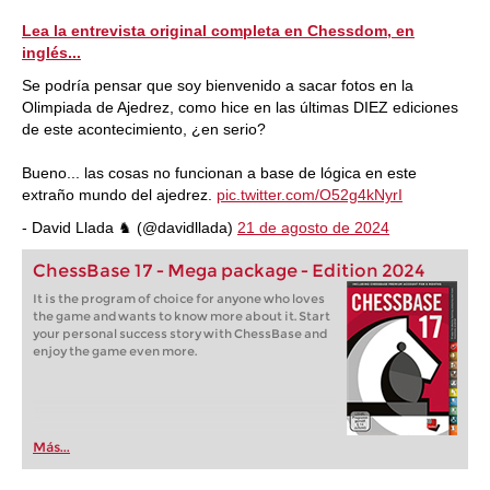
Lea la entrevista original completa en Chessdom, en
inglés...
Se podría pensar que soy bienvenido a sacar fotos en la
Olimpiada de Ajedrez, como hice en las últimas DIEZ ediciones
de este acontecimiento, ¿en serio?
Bueno... las cosas no funcionan a base de lógica en este
extraño mundo del ajedrez.
pic.twitter.com/O52g4kNyrI
- David Llada ♞ (@davidllada)
21 de agosto de 2024
ChessBase 17 - Mega package - Edition 2024
It is the program of choice for anyone who loves
the game and wants to know more about it. Start
your personal success story with ChessBase and
enjoy the game even more.
Más...