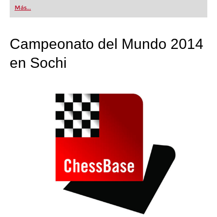
first steps into the world of club chess, or already
Más...
playing at a tournament level: with FRITZ, you can
train more efficiently, intelligently and with a
more personalised approach than ever before.
Campeonato del Mundo 2014
en Sochi