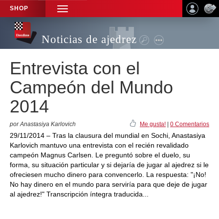
SHOP
TOGGLE
NAVIGATION
Noticias de ajedrez
Entrevista con el
Campeón del Mundo
2014
por Anastasiya Karlovich
Me gusta!
|
0 Comentarios
29/11/2014 – Tras la clausura del mundial en Sochi, Anastasiya
Karlovich mantuvo una entrevista con el recién revalidado
campeón Magnus Carlsen. Le preguntó sobre el duelo, su
forma, su situación particular y si dejaría de jugar al ajedrez si le
ofreciesen mucho dinero para convencerlo. La respuesta: "¡No!
No hay dinero en el mundo para serviría para que deje de jugar
al ajedrez!" Transcripción íntegra traducida...