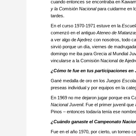
cuando entonces se encontraba en Kawama,
y la Comisión Nacional
para cuidarme en lo
tardes.
En el curso 1970-1971 estuve en la
Escuela
comenzó en el antiguo
Ateneo de Matanza
a ver algo de Ajedrez con nosotros, todo c
sirvió porque un día, viernes de madrugada
domingo me iba para Grecia al Mundial Ju
vincularse a la Comisión Nacional de Ajedr
¿Cómo te fue en tus participaciones en
Gané medalla de oro en los
Juegos Escola
preseas individual y por equipos en la cate
En 1969 no me dejaron jugar porque era Can
Nacional Juvenil
. Fue el primer juvenil que 
Pinos – entonces todavía tenía ese nombre-
¿Cuándo ganaste el Campeonato Nacion
Fue en el año 1970, por cierto, un torneo 