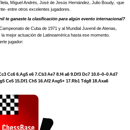
ilela, Miguel Andrés, José de Jesús Hernández, Julio Boudy, -que
nte- entre otros excelentes jugadores.
l te ganaste la clasificación para algún evento internacional?
al Campeonato de Cuba de 1971 y al Mundial Juvenil de Atenas,
icé la mejor actuación de Latinoamérica hasta ese momento.
erte jugador:
.Cc3 Cc6 6.Ag5 e6 7.Cb3 Ae7 8.f4 a6 9.Df3 Dc7 10.0–0–0 Ad7
xg5 Ce5 15.Df1 Ch5 16.Af2 Axg5+ 17.Rb1 Tdg8 18.Axa6