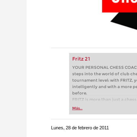
Fritz 21
YOUR PERSONAL CHESS COACH - 
steps into the world of club che
tournament level: with FRITZ, y
intelligently and with a more 
before.
FRITZ is more than just a chess 
Whether you’re taking your firs
Más...
or already playing at a tournam
more efficiently, intelligently
approach than ever before.
Lunes, 28 de febrero de 2011