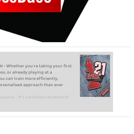
Whether you’re taking your first
ss, or already playing at a
ou can train more efficiently,
personalised approach than ever
engine – it’s a training revolution!
t steps into the world of club chess,
ent level: with FRITZ, you can train
 and with a more personalised