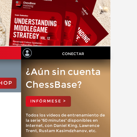
CONECTAR
¿Aún sin cuenta
ChessBase?
HOP
INFÓRMESE >
Todos los vídeos de entrenamiento de
la serie "60 minutes" disponibles en
Internet, con Daniel King, Lawrence
Trent, Rustam Kasimdzhanov, etc.