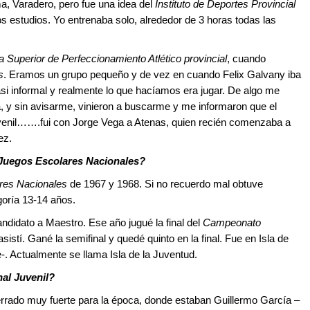
 Varadero, pero fue una idea del
Instituto de Deportes Provincial
s estudios. Yo entrenaba solo, alrededor de 3 horas todas las
 Superior de Perfeccionamiento Atlético provincial
, cuando
s
. Eramos un grupo pequeño y de vez en cuando Felix Galvany iba
asi informal y realmente lo que hacíamos era jugar. De algo me
, y sin avisarme, vinieron a buscarme y me informaron que el
venil…….fui con Jorge Vega a Atenas, quien recién comenzaba a
ez.
 Juegos Escolares Nacionales?
res Nacionales
de 1967 y 1968. Si no recuerdo mal obtuve
goría 13-14 años.
didato a Maestro. Ese año jugué la final del
Campeonato
asistí. Gané la semifinal y quedé quinto en la final. Fue en Isla de
. Actualmente se llama Isla de la Juventud.
al Juvenil?
cerrado muy fuerte para la época, donde estaban Guillermo García –