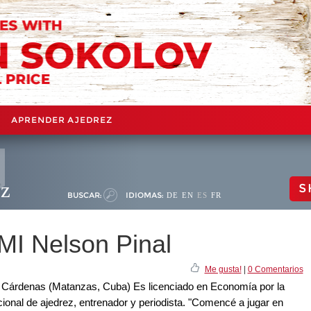
APRENDER AJEDREZ
ez
S
BUSCAR:
IDIOMAS:
DE
EN
ES
FR
 MI Nelson Pinal
Me gusta!
|
0 Comentarios
n Cárdenas (Matanzas, Cuba) Es licenciado en Economía por la
onal de ajedrez, entrenador y periodista. "Comencé a jugar en