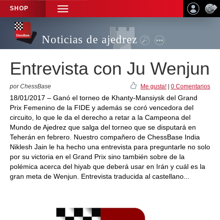
SHOP
TOGGLE
NAVIGATION
Noticias de ajedrez
Entrevista con Ju Wenjun
por ChessBase
Me gusta!
|
0 Comentarios
18/01/2017 – Ganó el torneo de Khanty-Mansiysk del Grand
Prix Femenino de la FIDE y además se coró vencedora del
circuito, lo que le da el derecho a retar a la Campeona del
Mundo de Ajedrez que salga del torneo que se disputará en
Teherán en febrero. Nuestro compañero de ChessBase India
Niklesh Jain le ha hecho una entrevista para preguntarle no solo
por su victoria en el Grand Prix sino también sobre de la
polémica acerca del hiyab que deberá usar en Irán y cuál es la
gran meta de Wenjun. Entrevista traducida al castellano...