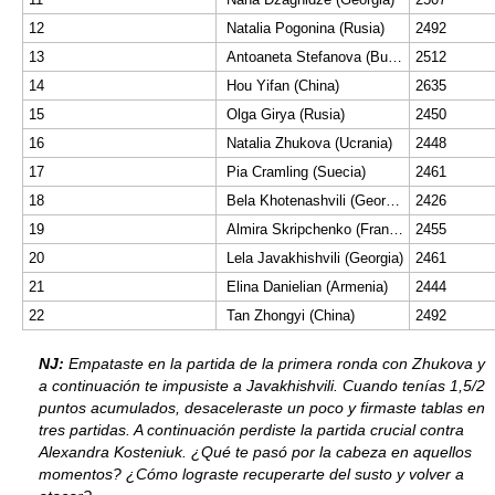
12
Natalia Pogonina (Rusia)
2492
13
Antoaneta Stefanova (Bulgaria)
2512
14
Hou Yifan (China)
2635
15
Olga Girya (Rusia)
2450
16
Natalia Zhukova (Ucrania)
2448
17
Pia Cramling (Suecia)
2461
18
Bela Khotenashvili (Georgia)
2426
19
Almira Skripchenko (Francia)
2455
20
Lela Javakhishvili (Georgia)
2461
21
Elina Danielian (Armenia)
2444
22
Tan Zhongyi (China)
2492
NJ:
Empataste en la partida de la primera ronda con Zhukova y
a continuación te impusiste a Javakhishvili. Cuando tenías 1,5/2
puntos acumulados, desaceleraste un poco y firmaste tablas en
tres partidas. A continuación perdiste la partida crucial contra
Alexandra Kosteniuk. ¿Qué te pasó por la cabeza en aquellos
momentos? ¿Cómo lograste recuperarte del susto y volver a