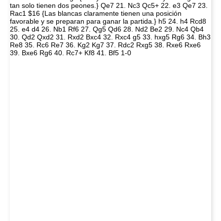
tan solo tienen dos peones.} Qe7 21. Nc3 Qc5+ 22. e3 Qe7 23.
Rac1 $16 {Las blancas claramente tienen una posición
favorable y se preparan para ganar la partida.} h5 24. h4 Rcd8
25. e4 d4 26. Nb1 Rf6 27. Qg5 Qd6 28. Nd2 Be2 29. Nc4 Qb4
30. Qd2 Qxd2 31. Rxd2 Bxc4 32. Rxc4 g5 33. hxg5 Rg6 34. Bh3
Re8 35. Rc6 Re7 36. Kg2 Kg7 37. Rdc2 Rxg5 38. Rxe6 Rxe6
39. Bxe6 Rg6 40. Rc7+ Kf8 41. Bf5 1-0