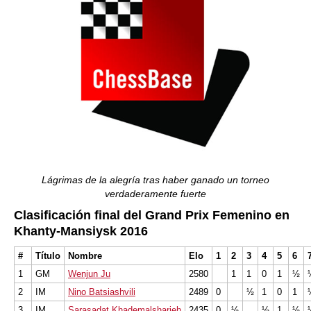
Lágrimas de la alegría tras haber ganado un torneo
verdaderamente fuerte
Clasificación final del Grand Prix Femenino en
Khanty-Mansiysk 2016
#
Título
Nombre
Elo
1
2
3
4
5
6
1
GM
Wenjun Ju
2580
1
1
0
1
½
2
IM
Nino Batsiashvili
2489
0
½
1
0
1
3
IM
Sarasadat Khademalsharieh
2435
0
½
½
1
½