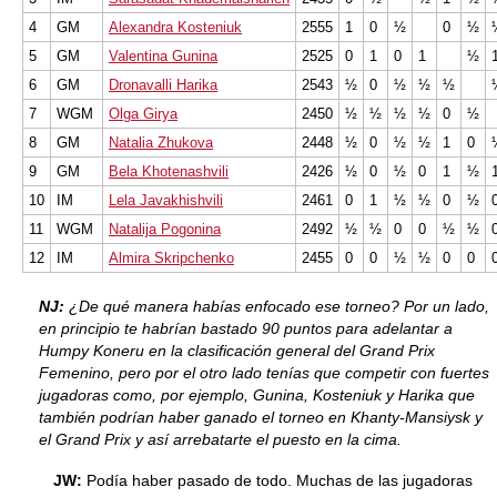
4
GM
Alexandra Kosteniuk
2555
1
0
½
0
½
5
GM
Valentina Gunina
2525
0
1
0
1
½
6
GM
Dronavalli Harika
2543
½
0
½
½
½
7
WGM
Olga Girya
2450
½
½
½
½
0
½
8
GM
Natalia Zhukova
2448
½
0
½
½
1
0
9
GM
Bela Khotenashvili
2426
½
0
½
0
1
½
10
IM
Lela Javakhishvili
2461
0
1
½
½
0
½
11
WGM
Natalija Pogonina
2492
½
½
0
0
½
½
12
IM
Almira Skripchenko
2455
0
0
½
½
0
0
NJ:
¿De qué manera habías enfocado ese torneo? Por un lado,
en principio te habrían bastado 90 puntos para adelantar a
Humpy Koneru en la clasificación general del Grand Prix
Femenino, pero por el otro lado tenías que competir con fuertes
jugadoras como, por ejemplo, Gunina, Kosteniuk y Harika que
también podrían haber ganado el torneo en Khanty-Mansiysk y
el Grand Prix y así arrebatarte el puesto en la cima.
JW:
Podía haber pasado de todo. Muchas de las jugadoras