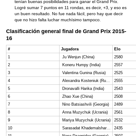
tenían buenas posibilidades para ganar el Grand Prix.
Logré sumar 7 puntos en 11 rondas, es decir, +3, y eso es
un buen resultado. No fue nada fácil, pero hay que decir
que no hizo falta luchar muchísimo tampoco.
Clasificación general final de Grand Prix 2015-
16
#
Jugadora
Elo
1
Ju Wenjun (China)
2580
2
Koneru Humpy (India)
2557
3
Valentina Gunina (Rusia)
2525
4
Alexandra Kosteniuk (Rusia)
2555
5
Dronavalli Harika (India)
2543
6
Zhao Xue (China)
2508
7
Nino Batsiashvili (Georgia)
2489
8
Anna Muzychuk (Ucrania)
2561
9
Mariya Muzychuk (Ucrania)
2532
10
Sarasadat Khademalsharieh (Irán)
2435
11
Nana Dzagnidze (Georgia)
2507