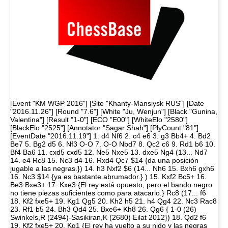
[Event "KM WGP 2016"] [Site "Khanty-Mansiysk RUS"] [Date
"2016.11.26"] [Round "7.6"] [White "Ju, Wenjun"] [Black "Gunina,
Valentina"] [Result "1-0"] [ECO "E00"] [WhiteElo "2580"]
[BlackElo "2525"] [Annotator "Sagar Shah"] [PlyCount "81"]
[EventDate "2016.11.19"] 1. d4 Nf6 2. c4 e6 3. g3 Bb4+ 4. Bd2
Be7 5. Bg2 d5 6. Nf3 O-O 7. O-O Nbd7 8. Qc2 c6 9. Rd1 b6 10.
Bf4 Ba6 11. cxd5 cxd5 12. Ne5 Nxe5 13. dxe5 Ng4 (13... Nd7
14. e4 Rc8 15. Nc3 d4 16. Rxd4 Qc7 $14 {da una posición
jugable a las negras.}) 14. h3 Nxf2 $6 (14... Nh6 15. Bxh6 gxh6
16. Nc3 $14 {ya es bastante abrumador.} ) 15. Kxf2 Bc5+ 16.
Be3 Bxe3+ 17. Kxe3 {El rey está opuesto, pero el bando negro
no tiene piezas suficientes como para atacarlo.} Rc8 (17... f6
18. Kf2 fxe5+ 19. Kg1 Qg5 20. Kh2 h5 21. h4 Qg4 22. Nc3 Rac8
23. Rf1 b5 24. Bh3 Qd4 25. Bxe6+ Kh8 26. Qg6 { 1-0 (26)
Swinkels,R (2494)-Sasikiran,K (2680) Eilat 2012}) 18. Qd2 f6
19. Kf2 fxe5+ 20. Kg1 {El rey ha vuelto a su nido y las negras