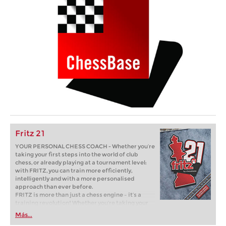
Fritz 21
YOUR PERSONAL CHESS COACH - Whether you’re
taking your first steps into the world of club
chess, or already playing at a tournament level:
with FRITZ, you can train more efficiently,
intelligently and with a more personalised
approach than ever before.
FRITZ is more than just a chess engine – it’s a
training revolution! Whether you’re taking your
first steps into the world of club chess, or already
Más...
playing at a tournament level: with FRITZ, you can