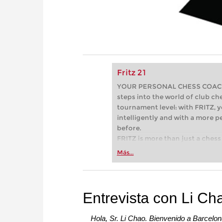
Fritz 21
YOUR PERSONAL CHESS COACH - 
steps into the world of club che
tournament level: with FRITZ, y
intelligently and with a more 
before.
FRITZ is more than just a chess 
Whether you’re taking your firs
Más...
or already playing at a tournam
more efficiently, intelligently
approach than ever before.
Entrevista con Li Ch
Hola, Sr. Li Chao. Bienvenido a Barcelon