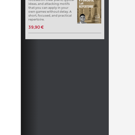
ideas, and attacking motifs
that you can apply in your
own games without delay. A
short, focused, and practical
repertoire.
39,90 €