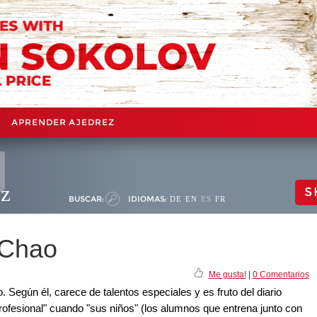
APRENDER AJEDREZ
ez
S
BUSCAR:
IDIOMAS:
DE
EN
ES
FR
 Chao
Me gusta!
|
0 Comentarios
Según él, carece de talentos especiales y es fruto del diario
profesional" cuando "sus niños" (los alumnos que entrena junto con