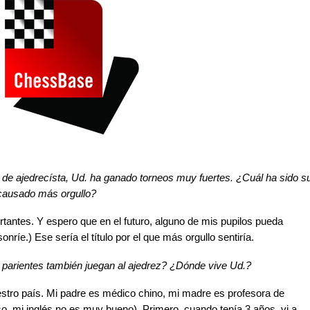
a de ajedrecísta, Ud. ha ganado torneos muy fuertes. ¿Cuál ha sido s
 causado más orgullo?
tantes. Y espero que en el futuro, alguno de mis pupilos pueda
ríe.) Ese sería el título por el que más orgullo sentiría.
s parientes también juegan al ajedrez? ¿Dónde vive Ud.?
uestro país. Mi padre es médico chino, mi madre es profesora de
so, mi inglés no es muy bueno). Primero, cuando tenía 3 años, vi a