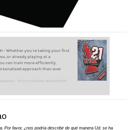
Whether you’re taking your first
ss, or already playing at a
ou can train more efficiently,
personalised approach than ever
engine – it’s a training revolution!
t steps into the world of club chess,
ent level: with FRITZ, you can train
 and with a more personalised
ao
a. Por favor, ¿nos podría describir de qué manera Ud. se ha