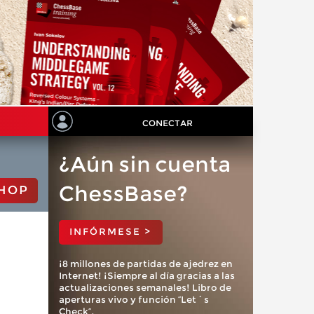
CONECTAR
¿Aún sin cuenta
ChessBase?
HOP
INFÓRMESE >
¡8 millones de partidas de ajedrez en
Internet! ¡Siempre al día gracias a las
actualizaciones semanales! Libro de
aperturas vivo y función “Let´s
Check”.