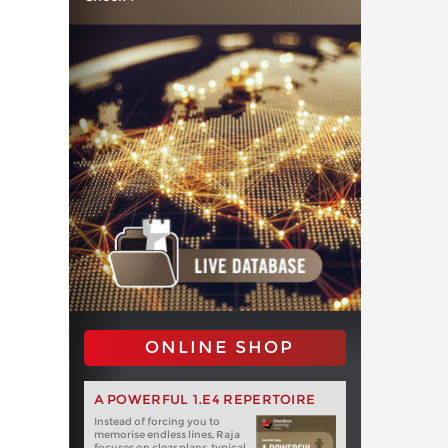
ONLINE SHOP
A POWERFUL 1.E4 REPERTOIRE
Instead of forcing you to
memorise endless lines, Raja
focuses on clear plans, typical