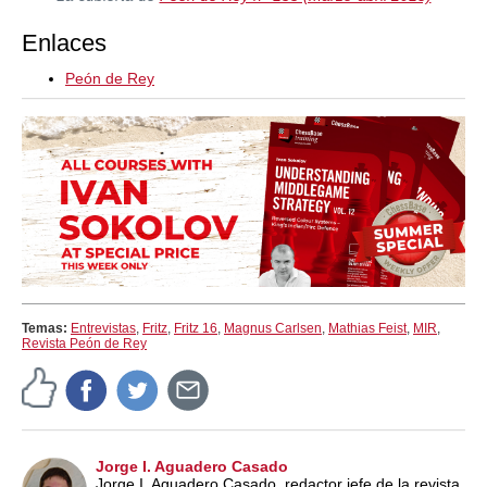
Enlaces
Peón de Rey
Temas:
Entrevistas
,
Fritz
,
Fritz 16
,
Magnus Carlsen
,
Mathias Feist
,
MIR
,
Revista Peón de Rey
Jorge I. Aguadero Casado
Jorge I. Aguadero Casado, redactor jefe de la revista