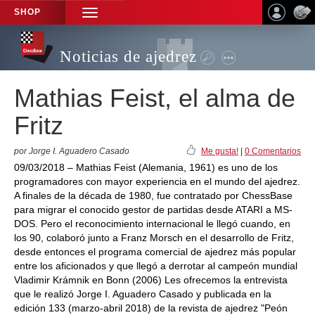
SHOP
TOGGLE
NAVIGATION
Noticias de ajedrez
Mathias Feist, el alma de
Fritz
por Jorge I. Aguadero Casado
Me gusta!
|
0 Comentarios
09/03/2018 – Mathias Feist (Alemania, 1961) es uno de los
programadores con mayor experiencia en el mundo del ajedrez.
A finales de la década de 1980, fue contratado por ChessBase
para migrar el conocido gestor de partidas desde ATARI a MS-
DOS. Pero el reconocimiento internacional le llegó cuando, en
los 90, colaboró junto a Franz Morsch en el desarrollo de Fritz,
desde entonces el programa comercial de ajedrez más popular
entre los aficionados y que llegó a derrotar al campeón mundial
Vladimir Krámnik en Bonn (2006) Les ofrecemos la entrevista
que le realizó Jorge I. Aguadero Casado y publicada en la
edición 133 (marzo-abril 2018) de la revista de ajedrez "Peón