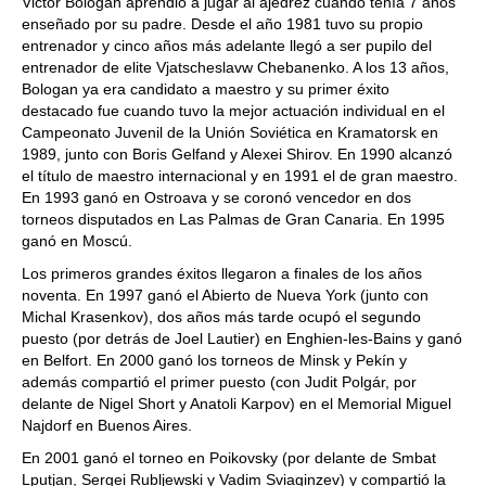
Victor Bologan aprendió a jugar al ajedrez cuando tenía 7 años
enseñado por su padre. Desde el año 1981 tuvo su propio
entrenador y cinco años más adelante llegó a ser pupilo del
entrenador de elite Vjatscheslavw Chebanenko. A los 13 años,
Bologan ya era candidato a maestro y su primer éxito
destacado fue cuando tuvo la mejor actuación individual en el
Campeonato Juvenil de la Unión Soviética en Kramatorsk en
1989, junto con Boris Gelfand y Alexei Shirov. En 1990 alcanzó
el título de maestro internacional y en 1991 el de gran maestro.
En 1993 ganó en Ostroava y se coronó vencedor en dos
torneos disputados en Las Palmas de Gran Canaria. En 1995
ganó en Moscú.
Los primeros grandes éxitos llegaron a finales de los años
noventa. En 1997 ganó el Abierto de Nueva York (junto con
Michal Krasenkov), dos años más tarde ocupó el segundo
puesto (por detrás de Joel Lautier) en Enghien-les-Bains y ganó
en Belfort. En 2000 ganó los torneos de Minsk y Pekín y
además compartió el primer puesto (con Judit Polgár, por
delante de Nigel Short y Anatoli Karpov) en el Memorial Miguel
Najdorf en Buenos Aires.
En 2001 ganó el torneo en Poikovsky (por delante de Smbat
Lputjan, Sergei Rubljewski y Vadim Sviaginzev) y compartió la