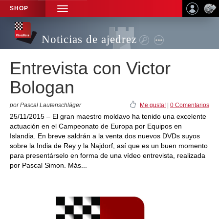
SHOP
TOGGLE
NAVIGATION
Noticias de ajedrez
Entrevista con Victor
Bologan
por Pascal Lautenschläger
Me gusta!
|
0 Comentarios
25/11/2015 – El gran maestro moldavo ha tenido una excelente
actuación en el Campeonato de Europa por Equipos en
Islandia. En breve saldrán a la venta dos nuevos DVDs suyos
sobre la India de Rey y la Najdorf, así que es un buen momento
para presentárselo en forma de una vídeo entrevista, realizada
por Pascal Simon. Más...