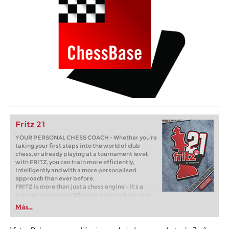
Fritz 21
YOUR PERSONAL CHESS COACH - Whether you’re
taking your first steps into the world of club
chess, or already playing at a tournament level:
with FRITZ, you can train more efficiently,
intelligently and with a more personalised
approach than ever before.
FRITZ is more than just a chess engine – it’s a
training revolution! Whether you’re taking your
first steps into the world of club chess, or already
Más...
playing at a tournament level: with FRITZ, you can
train more efficiently, intelligently and with a
more personalised approach than ever before.