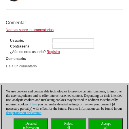
Comentar
Normas sobre los comentarios
Usuario
Contraseña
¿Aún no eres usuario?
Registro
Comentario
We use cookies and comparable technologies to provide certain functions, to improve
the user experience and to offer interest-oriented content. Depending on their intended
use, analysis cookies and marketing cookies may be used in addition to technically
required cookies.
Here
you can make detailed settings or revoke your consent (if
necessary partially) with effect for the future. Further information can be found in our
data protection declaration
.
Política de privacidad
|
Pie de imprenta
|
Para contactar
|
Cookies Management
|
Detailed
Reject
Accept
Licencias
|
Compliance Hotline
|
Inicio
information
all
all