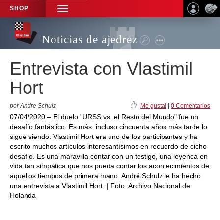
SHOP
TOGGLE
NAVIGATION
Noticias de ajedrez
Entrevista con Vlastimil
Hort
por Andre Schulz
Me gusta!
|
0 Comentarios
07/04/2020 – El duelo "URSS vs. el Resto del Mundo" fue un
desafío fantástico. Es más: incluso cincuenta años más tarde lo
sigue siendo. Vlastimil Hort era uno de los participantes y ha
escrito muchos artículos interesantísimos en recuerdo de dicho
desafío. Es una maravilla contar con un testigo, una leyenda en
vida tan simpática que nos pueda contar los acontecimientos de
aquellos tiempos de primera mano. André Schulz le ha hecho
una entrevista a Vlastimil Hort. | Foto: Archivo Nacional de
Holanda