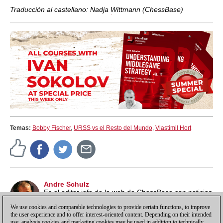
Traducción al castellano: Nadja Wittmann (ChessBase)
Temas:
Bobby Fischer
,
URSS vs el Resto del Mundo
,
Vlastimil Hort
Andre Schulz
Es el editor jefe de la web de ChessBase con noticias
en alemán. Forma parte de ChessBase desde 1991 y
We use cookies and comparable technologies to provide certain functions, to improve
lleva la web alemana desde 1997.
the user experience and to offer interest-oriented content. Depending on their intended
use, analysis cookies and marketing cookies may be used in addition to technically