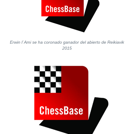
Erwin l´Ami se ha coronado ganador del abierto de Reikiavik
2015