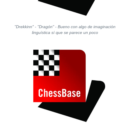
"Drekkinn" - "Dragón" - Bueno con algo de imaginación
linguística sí que se parece un poco