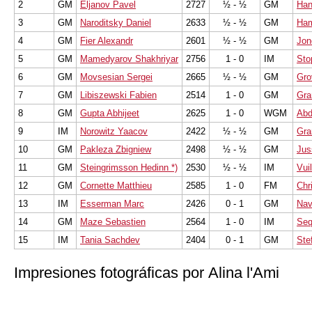
2
GM
Eljanov Pavel
2727
½ - ½
GM
Han
3
GM
Naroditsky Daniel
2633
½ - ½
GM
Ham
4
GM
Fier Alexandr
2601
½ - ½
GM
Jon
5
GM
Mamedyarov Shakhriyar
2756
1 - 0
IM
Sto
6
GM
Movsesian Sergei
2665
½ - ½
GM
Gro
7
GM
Libiszewski Fabien
2514
1 - 0
GM
Gra
8
GM
Gupta Abhijeet
2625
1 - 0
WGM
Abd
9
IM
Norowitz Yaacov
2422
½ - ½
GM
Gra
10
GM
Pakleza Zbigniew
2498
½ - ½
GM
Jus
11
GM
Steingrimsson Hedinn *)
2530
½ - ½
IM
Vui
12
GM
Cornette Matthieu
2585
1 - 0
FM
Chr
13
IM
Esserman Marc
2426
0 - 1
GM
Nav
14
GM
Maze Sebastien
2564
1 - 0
IM
Seq
15
IM
Tania Sachdev
2404
0 - 1
GM
Ste
Impresiones fotográficas por Alina l'Ami