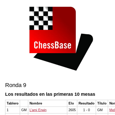
Ronda 9
Los resultados en las primeras 10 mesas
Tablero
Nombre
Elo
Resultado
Título
No
1
GM
L'ami Erwin
2605
1 - 0
GM
Mel