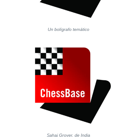
Un bolígrafo temático
Sahaj Grover, de India