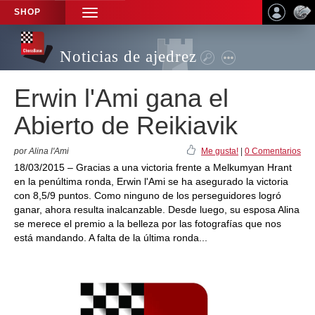
SHOP
TOGGLE
NAVIGATION
Noticias de ajedrez
Erwin l'Ami gana el
Abierto de Reikiavik
por Alina l'Ami
Me gusta!
|
0 Comentarios
18/03/2015 – Gracias a una victoria frente a Melkumyan Hrant
en la penúltima ronda, Erwin l'Ami se ha asegurado la victoria
con 8,5/9 puntos. Como ninguno de los perseguidores logró
ganar, ahora resulta inalcanzable. Desde luego, su esposa Alina
se merece el premio a la belleza por las fotografías que nos
está mandando. A falta de la última ronda...