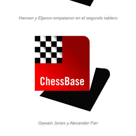
Hansen y Eljanov empataron en el segundo tablero
Gawain Jones y Alexander Fier