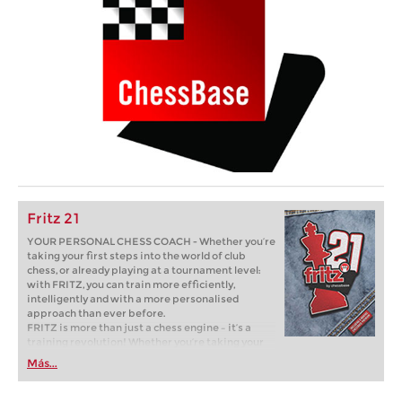
Fritz 21
YOUR PERSONAL CHESS COACH - Whether you’re
taking your first steps into the world of club
chess, or already playing at a tournament level:
with FRITZ, you can train more efficiently,
intelligently and with a more personalised
approach than ever before.
FRITZ is more than just a chess engine – it’s a
training revolution! Whether you’re taking your
first steps into the world of club chess, or already
Más...
playing at a tournament level: with FRITZ, you can
train more efficiently, intelligently and with a
more personalised approach than ever before.