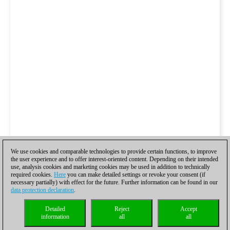
We use cookies and comparable technologies to provide certain functions, to improve
the user experience and to offer interest-oriented content. Depending on their intended
use, analysis cookies and marketing cookies may be used in addition to technically
required cookies.
Here
you can make detailed settings or revoke your consent (if
necessary partially) with effect for the future. Further information can be found in our
data protection declaration
.
Detailed
Reject
Accept
information
all
all