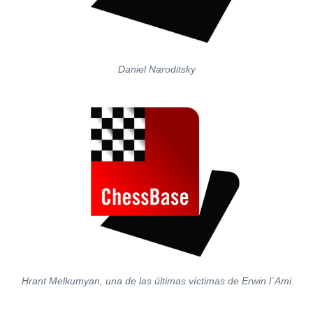
Daniel Naroditsky
Hrant Melkumyan, una de las últimas víctimas de Erwin l´Ami