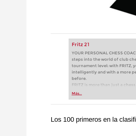
Fritz 21
YOUR PERSONAL CHESS COACH - 
steps into the world of club che
tournament level: with FRITZ, y
intelligently and with a more 
before.
FRITZ is more than just a chess 
Whether you’re taking your firs
Más...
or already playing at a tournam
more efficiently, intelligently
approach than ever before.
Los 100 primeros en la clasif