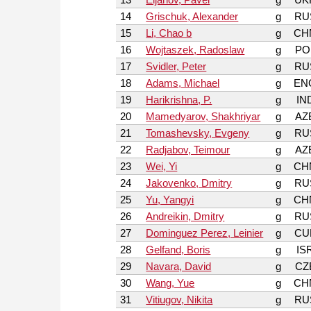
14
Grischuk, Alexander
g
RU
15
Li, Chao b
g
CH
16
Wojtaszek, Radoslaw
g
PO
17
Svidler, Peter
g
RU
18
Adams, Michael
g
EN
19
Harikrishna, P.
g
IN
20
Mamedyarov, Shakhriyar
g
AZ
21
Tomashevsky, Evgeny
g
RU
22
Radjabov, Teimour
g
AZ
23
Wei, Yi
g
CH
24
Jakovenko, Dmitry
g
RU
25
Yu, Yangyi
g
CH
26
Andreikin, Dmitry
g
RU
27
Dominguez Perez, Leinier
g
CU
28
Gelfand, Boris
g
IS
29
Navara, David
g
CZ
30
Wang, Yue
g
CH
31
Vitiugov, Nikita
g
RU