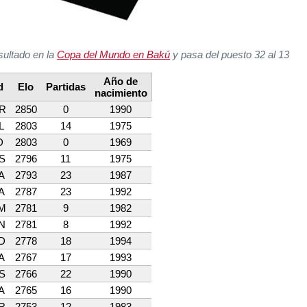
sultado en la
Copa del Mundo en Bakú
y pasa del puesto 32 al 13
Año de
d
Elo
Partidas
nacimiento
R
2850
0
1990
L
2803
14
1975
D
2803
0
1969
S
2796
11
1975
A
2793
23
1987
A
2787
23
1992
M
2781
9
1982
N
2781
8
1992
D
2778
18
1994
A
2767
17
1993
S
2766
22
1990
A
2765
16
1990
R
2753
12
1983