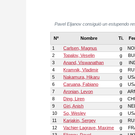
Pavel Eljanov consiguió un estupendo re
Nº
Nombre
Ti.
Fe
1
Carlsen, Magnus
g
NO
2
Topalov, Veselin
g
BU
3
Anand, Viswanathan
g
IN
4
Kramnik, Vladimir
g
RU
5
Nakamura, Hikaru
g
US
6
Caruana, Fabiano
g
US
7
Aronian, Levon
g
AR
8
Ding, Liren
g
CH
9
Giri, Anish
g
NE
10
So, Wesley
g
US
11
Karjakin, Sergey
g
RU
12
Vachier-Lagrave, Maxime
g
FR
13
Eljanov, Pavel
g
UK