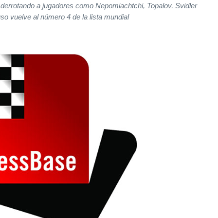
 derrotando a jugadores como Nepomiachtchi, Topalov, Svidler
uso vuelve al número 4 de la lista mundial