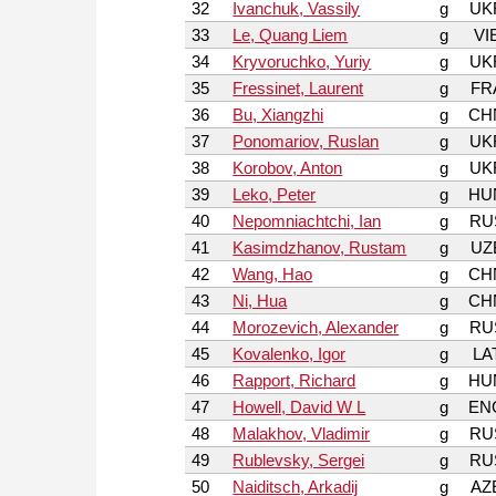
32
Ivanchuk, Vassily
g
UK
33
Le, Quang Liem
g
VI
34
Kryvoruchko, Yuriy
g
UK
35
Fressinet, Laurent
g
FR
36
Bu, Xiangzhi
g
CH
37
Ponomariov, Ruslan
g
UK
38
Korobov, Anton
g
UK
39
Leko, Peter
g
HU
40
Nepomniachtchi, Ian
g
RU
41
Kasimdzhanov, Rustam
g
UZ
42
Wang, Hao
g
CH
43
Ni, Hua
g
CH
44
Morozevich, Alexander
g
RU
45
Kovalenko, Igor
g
LA
46
Rapport, Richard
g
HU
47
Howell, David W L
g
EN
48
Malakhov, Vladimir
g
RU
49
Rublevsky, Sergei
g
RU
50
Naiditsch, Arkadij
g
AZ