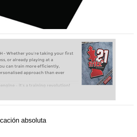
Whether you’re taking your first
ss, or already playing at a
ou can train more efficiently,
personalised approach than ever
engine – it’s a training revolution!
t steps into the world of club chess,
ent level: with FRITZ, you can train
 and with a more personalised
icación absoluta