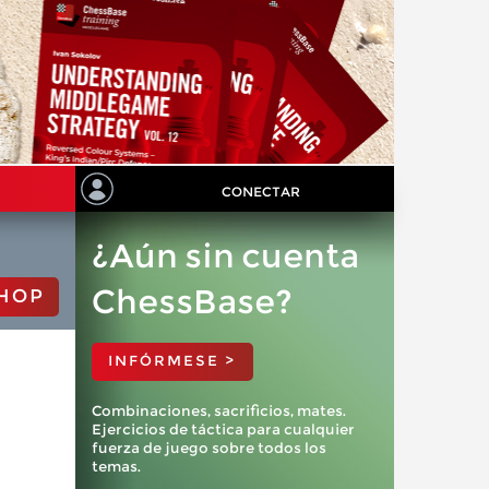
CONECTAR
¿Aún sin cuenta
ChessBase?
HOP
INFÓRMESE >
Combinaciones, sacrificios, mates.
Ejercicios de táctica para cualquier
fuerza de juego sobre todos los
temas.