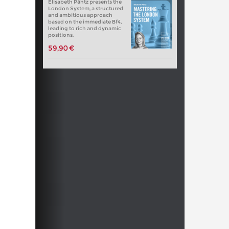
Elisabeth Pähtz presents the
London System, a structured
and ambitious approach
based on the immediate Bf4,
leading to rich and dynamic
positions.
59,90 €