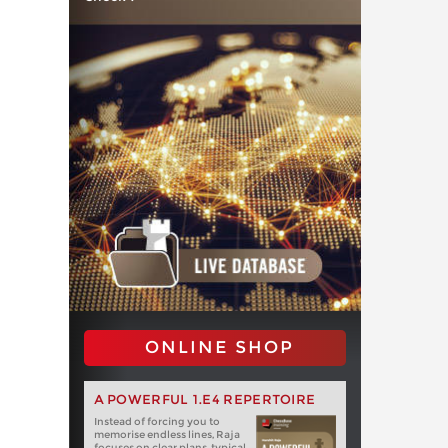
ONLINE SHOP
A POWERFUL 1.E4 REPERTOIRE
Instead of forcing you to
memorise endless lines, Raja
focuses on clear plans, typical