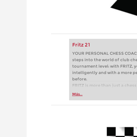
Fritz 21
YOUR PERSONAL CHESS COACH - 
steps into the world of club che
tournament level: with FRITZ, y
intelligently and with a more 
before.
FRITZ is more than just a chess 
Whether you’re taking your firs
Más...
or already playing at a tournam
more efficiently, intelligently
approach than ever before.