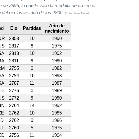
de 2896, lo que le valió la medalla de oro en el
o del exclusivo club de los 2800.
(Foto David Llada)
Año de
ed
Elo
Partidas
nacimiento
OR
2853
10
1990
US
2817
8
1975
SA
2813
10
1992
RA
2811
9
1990
RM
2795
0
1982
SA
2794
10
1993
SA
2787
11
1987
ND
2776
0
1969
US
2772
9
1990
HN
2764
14
1992
ZE
2762
10
1985
ND
2762
9
1986
UL
2760
5
1975
ED
2756
11
1994