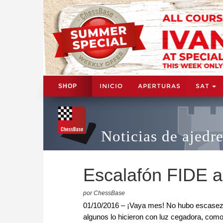
INICIO
APERTURAS
SAT
SHOP
Noticias de ajedr
Escalafón FIDE a
por ChessBase
01/10/2016 – ¡Vaya mes! No hubo escasez d
algunos lo hicieron con luz cegadora, como