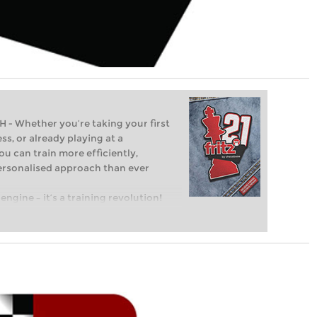
Whether you’re taking your first
ss, or already playing at a
ou can train more efficiently,
personalised approach than ever
engine – it’s a training revolution!
t steps into the world of club chess,
ent level: with FRITZ, you can train
 and with a more personalised