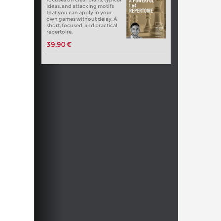
ideas, and attacking motifs
that you can apply in your
own games without delay. A
short, focused, and practical
repertoire.
39,90 €