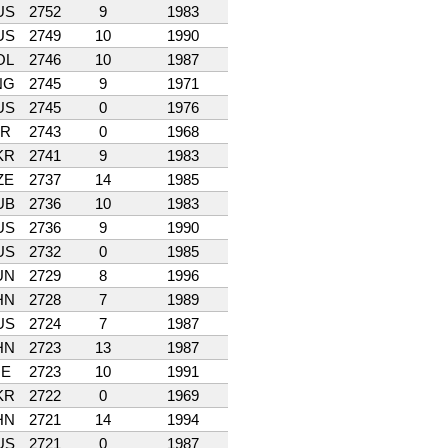
US
2752
9
1983
US
2749
10
1990
OL
2746
10
1987
NG
2745
9
1971
US
2745
0
1976
SR
2743
0
1968
KR
2741
9
1983
ZE
2737
14
1985
UB
2736
10
1983
US
2736
9
1990
US
2732
0
1985
UN
2729
8
1996
HN
2728
7
1989
US
2724
7
1987
HN
2723
13
1987
IE
2723
10
1991
KR
2722
0
1969
HN
2721
14
1994
US
2721
0
1987