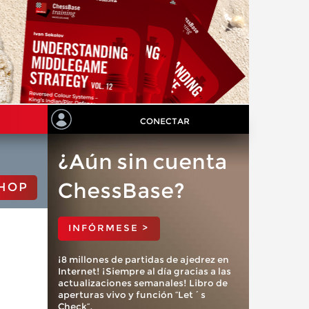
CONECTAR
¿Aún sin cuenta
ChessBase?
HOP
INFÓRMESE >
¡8 millones de partidas de ajedrez en
Internet! ¡Siempre al día gracias a las
actualizaciones semanales! Libro de
aperturas vivo y función “Let´s
Check”.