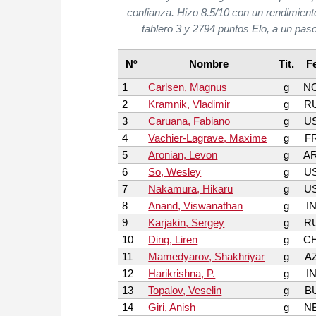
confianza. Hizo 8.5/10 con un rendimiento 
tablero 3 y 2794 puntos Elo, a un pas
Nº
Nombre
Tit.
F
1
Carlsen, Magnus
g
N
2
Kramnik, Vladimir
g
R
3
Caruana, Fabiano
g
U
4
Vachier-Lagrave, Maxime
g
F
5
Aronian, Levon
g
A
6
So, Wesley
g
U
7
Nakamura, Hikaru
g
U
8
Anand, Viswanathan
g
I
9
Karjakin, Sergey
g
R
10
Ding, Liren
g
C
11
Mamedyarov, Shakhriyar
g
A
12
Harikrishna, P.
g
I
13
Topalov, Veselin
g
B
14
Giri, Anish
g
N