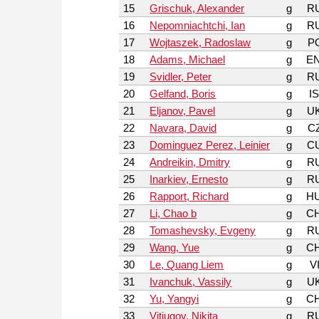
15
Grischuk, Alexander
g
R
16
Nepomniachtchi, Ian
g
R
17
Wojtaszek, Radoslaw
g
P
18
Adams, Michael
g
E
19
Svidler, Peter
g
R
20
Gelfand, Boris
g
I
21
Eljanov, Pavel
g
U
22
Navara, David
g
C
23
Dominguez Perez, Leinier
g
C
24
Andreikin, Dmitry
g
R
25
Inarkiev, Ernesto
g
R
26
Rapport, Richard
g
H
27
Li, Chao b
g
C
28
Tomashevsky, Evgeny
g
R
29
Wang, Yue
g
C
30
Le, Quang Liem
g
V
31
Ivanchuk, Vassily
g
U
32
Yu, Yangyi
g
C
33
Vitiugov, Nikita
g
R