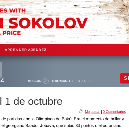
APRENDER AJEDREZ
ez
S
BUSCAR:
IDIOMAS:
DE
EN
ES
FR
l 1 de octubre
Me gusta!
|
0 Comentarios
e partidas con la Olimpiada de Bakú. Era el momento de brillar y
 el georgiano Baadur Jobava, que subió 33 puntos o el ucraniano