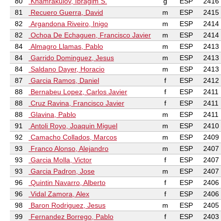
80
Khamrakulov, Ibragim S.
g
ESP
2416
81
Recuero Guerra, David
m
ESP
2415
82
Argandona Riveiro, Inigo
m
ESP
2414
82
Ochoa De Echaguen, Francisco Javier
m
ESP
2414
84
Almagro Llamas, Pablo
m
ESP
2413
84
Garrido Dominguez, Jesus
m
ESP
2413
84
Saldano Dayer, Horacio
m
ESP
2413
87
Garcia Ramos, Daniel
f
ESP
2412
88
Bernabeu Lopez, Carlos Javier
f
ESP
2411
88
Cruz Ravina, Francisco Javier
f
ESP
2411
88
Glavina, Pablo
m
ESP
2411
91
Antoli Royo, Joaquin Miguel
m
ESP
2410
92
Camacho Collados, Marcos
m
ESP
2409
93
Franco Alonso, Alejandro
m
ESP
2407
93
Garcia Molla, Victor
f
ESP
2407
93
Garcia Padron, Jose
m
ESP
2407
96
Quintin Navarro, Alberto
f
ESP
2406
96
Vidal Zamora, Alex
f
ESP
2406
98
Baron Rodriguez, Jesus
m
ESP
2405
99
Fernandez Borrego, Pablo
f
ESP
2403