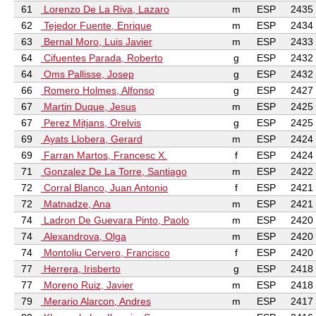
61
Lorenzo De La Riva, Lazaro
m
ESP
2435
62
Tejedor Fuente, Enrique
m
ESP
2434
63
Bernal Moro, Luis Javier
m
ESP
2433
64
Cifuentes Parada, Roberto
g
ESP
2432
64
Oms Pallisse, Josep
g
ESP
2432
66
Romero Holmes, Alfonso
g
ESP
2427
67
Martin Duque, Jesus
m
ESP
2425
67
Perez Mitjans, Orelvis
g
ESP
2425
69
Ayats Llobera, Gerard
m
ESP
2424
69
Farran Martos, Francesc X.
f
ESP
2424
71
Gonzalez De La Torre, Santiago
m
ESP
2422
72
Corral Blanco, Juan Antonio
f
ESP
2421
72
Matnadze, Ana
m
ESP
2421
74
Ladron De Guevara Pinto, Paolo
m
ESP
2420
74
Alexandrova, Olga
m
ESP
2420
74
Montoliu Cervero, Francisco
f
ESP
2420
77
Herrera, Irisberto
g
ESP
2418
77
Moreno Ruiz, Javier
m
ESP
2418
79
Merario Alarcon, Andres
m
ESP
2417