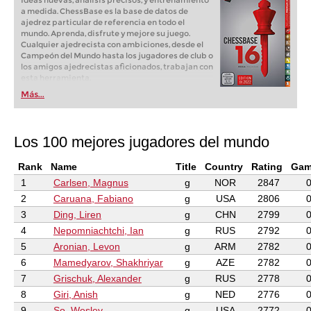
Ideas nuevas, análisis precisos, y entrenamiento
a medida. ChessBase es la base de datos de
ajedrez particular de referencia en todo el
mundo. Aprenda, disfrute y mejore su juego.
Cualquier ajedrecista con ambiciones, desde el
Campeón del Mundo hasta los jugadores de club o
los amigos ajedrecistas aficionados, trabajan con
esta herramienta.
Más...
Los 100 mejores jugadores del mundo
Rank
Name
Title
Country
Rating
Gam
1
Carlsen, Magnus
g
NOR
2847
2
Caruana, Fabiano
g
USA
2806
3
Ding, Liren
g
CHN
2799
4
Nepomniachtchi, Ian
g
RUS
2792
5
Aronian, Levon
g
ARM
2782
6
Mamedyarov, Shakhriyar
g
AZE
2782
7
Grischuk, Alexander
g
RUS
2778
8
Giri, Anish
g
NED
2776
9
So, Wesley
g
USA
2772