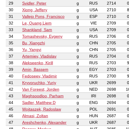
29
Svidler, Peter
g
RUS
2714
30
Xiong, Jeffery
g
USA
2710
31
Vallejo Pons, Francisco
g
ESP
2710
32
Le, Quang Liem
g
VIE
2709
33
Shankland, Sam
g
USA
2709
34
Tomashevsky, Evgeny
g
RUS
2706
35
Bu, Xiangzhi
g
CHN
2705
36
Yu, Yangyi
g
CHN
2705
37
Artemiev, Vladislav
g
RUS
2704
38
Alekseenko, Kirill
g
RUS
2703
39
Amin, Bassem
g
EGY
2703
40
Fedoseev, Vladimir
g
RUS
2700
41
Kryvoruchko, Yuriy
g
UKR
2699
42
Van Foreest, Jorden
g
NED
2698
1
43
Maghsoodloo, Parham
g
IRI
2698
44
Sadler, Matthew D
g
ENG
2694
45
Wojtaszek, Radoslaw
g
POL
2691
46
Almasi, Zoltan
g
HUN
2687
47
Areshchenko, Alexander
g
UKR
2687