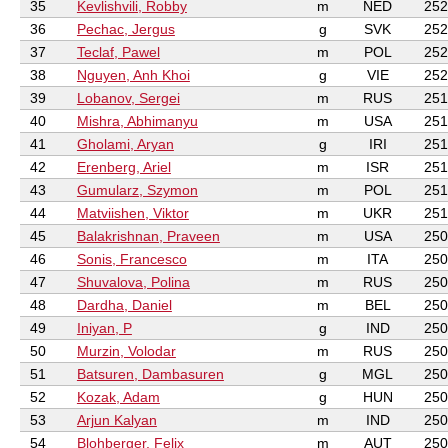
35
Kevlishvili, Robby
m
NED
252
36
Pechac, Jergus
g
SVK
252
37
Teclaf, Pawel
m
POL
252
38
Nguyen, Anh Khoi
g
VIE
252
39
Lobanov, Sergei
m
RUS
251
40
Mishra, Abhimanyu
m
USA
251
41
Gholami, Aryan
g
IRI
251
42
Erenberg, Ariel
m
ISR
251
43
Gumularz, Szymon
m
POL
251
44
Matviishen, Viktor
m
UKR
251
45
Balakrishnan, Praveen
m
USA
250
46
Sonis, Francesco
m
ITA
250
47
Shuvalova, Polina
m
RUS
250
48
Dardha, Daniel
m
BEL
250
49
Iniyan, P
g
IND
250
50
Murzin, Volodar
m
RUS
250
51
Batsuren, Dambasuren
g
MGL
250
52
Kozak, Adam
g
HUN
250
53
Arjun Kalyan
m
IND
250
54
Blohberger, Felix
m
AUT
250