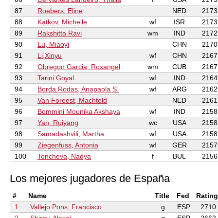
87
Roebers, Eline
NED
2173
88
Katkov, Michelle
wf
ISR
2173
89
Rakshitta Ravi
wm
IND
2172
90
Lu, Miaoyi
CHN
2170
91
Li,Xinyu
wf
CHN
2167
92
Obregon Garcia, Roxangel
wm
CUB
2167
93
Tarini Goyal
wf
IND
2164
94
Borda Rodas, Anapaola S.
wf
ARG
2162
95
Van Foreest, Machteld
NED
2161
96
Bommini Mounika Akshaya
wf
IND
2158
97
Yan, Ruiyang
wc
USA
2158
98
Samadashvili, Martha
wf
USA
2158
99
Ziegenfuss, Antonia
wf
GER
2157
100
Toncheva, Nadya
f
BUL
2156
Los mejores jugadores de España
#
Name
Title
Fed
Rating
1
Vallejo Pons, Francisco
g
ESP
2710