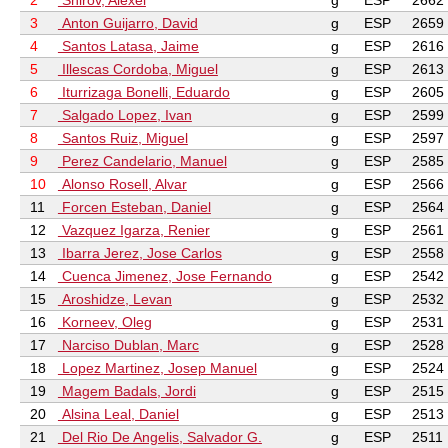
2
Shirov, Alexei
g
ESP
2662
3
Anton Guijarro, David
g
ESP
2659
4
Santos Latasa, Jaime
g
ESP
2616
5
Illescas Cordoba, Miguel
g
ESP
2613
6
Iturrizaga Bonelli, Eduardo
g
ESP
2605
7
Salgado Lopez, Ivan
g
ESP
2599
8
Santos Ruiz, Miguel
g
ESP
2597
9
Perez Candelario, Manuel
g
ESP
2585
10
Alonso Rosell, Alvar
g
ESP
2566
11
Forcen Esteban, Daniel
g
ESP
2564
12
Vazquez Igarza, Renier
g
ESP
2561
13
Ibarra Jerez, Jose Carlos
g
ESP
2558
14
Cuenca Jimenez, Jose Fernando
g
ESP
2542
15
Aroshidze, Levan
g
ESP
2532
16
Korneev, Oleg
g
ESP
2531
17
Narciso Dublan, Marc
g
ESP
2528
18
Lopez Martinez, Josep Manuel
g
ESP
2524
19
Magem Badals, Jordi
g
ESP
2515
20
Alsina Leal, Daniel
g
ESP
2513
21
Del Rio De Angelis, Salvador G.
g
ESP
2511