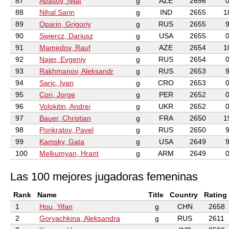
87
Abasov, Nijat
g
AZE
2656
88
Nihal Sarin
g
IND
2655
1
89
Oparin, Grigoriy
g
RUS
2655
90
Swiercz, Dariusz
g
USA
2655
91
Mamedov, Rauf
g
AZE
2654
1
92
Najer, Evgeniy
g
RUS
2654
93
Rakhmanov, Aleksandr
g
RUS
2653
94
Saric, Ivan
g
CRO
2653
95
Cori, Jorge
g
PER
2652
96
Volokitin, Andrei
g
UKR
2652
97
Bauer, Christian
g
FRA
2650
1
98
Ponkratov, Pavel
g
RUS
2650
99
Kamsky, Gata
g
USA
2649
100
Melkumyan, Hrant
g
ARM
2649
Las 100 mejores jugadoras femeninas
Rank
Name
Title
Country
Rating
1
Hou, Yifan
g
CHN
2658
2
Goryachkina, Aleksandra
g
RUS
2611