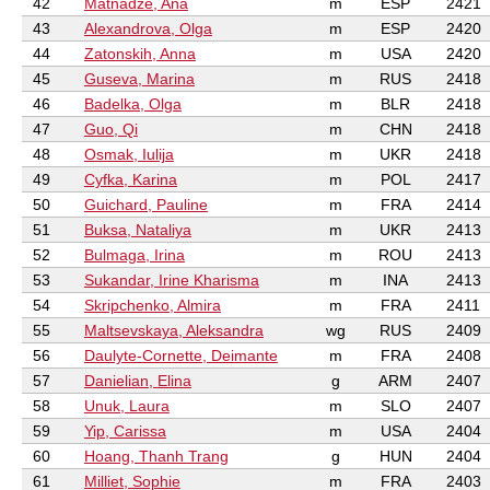
42
Matnadze, Ana
m
ESP
2421
43
Alexandrova, Olga
m
ESP
2420
44
Zatonskih, Anna
m
USA
2420
45
Guseva, Marina
m
RUS
2418
46
Badelka, Olga
m
BLR
2418
47
Guo, Qi
m
CHN
2418
48
Osmak, Iulija
m
UKR
2418
49
Cyfka, Karina
m
POL
2417
50
Guichard, Pauline
m
FRA
2414
51
Buksa, Nataliya
m
UKR
2413
52
Bulmaga, Irina
m
ROU
2413
53
Sukandar, Irine Kharisma
m
INA
2413
54
Skripchenko, Almira
m
FRA
2411
55
Maltsevskaya, Aleksandra
wg
RUS
2409
56
Daulyte-Cornette, Deimante
m
FRA
2408
57
Danielian, Elina
g
ARM
2407
58
Unuk, Laura
m
SLO
2407
59
Yip, Carissa
m
USA
2404
60
Hoang, Thanh Trang
g
HUN
2404
61
Milliet, Sophie
m
FRA
2403