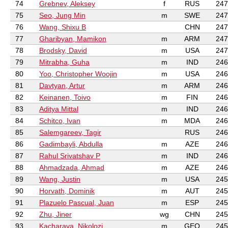
74
Grebnev, Aleksey
f
RUS
247
75
Seo, Jung Min
m
SWE
247
76
Wang, Shixu B
CHN
247
77
Gharibyan, Mamikon
m
ARM
247
78
Brodsky, David
m
USA
247
79
Mitrabha, Guha
m
IND
246
80
Yoo, Christopher Woojin
m
USA
246
81
Davtyan, Artur
m
ARM
246
82
Keinanen, Toivo
m
FIN
246
83
Aditya Mittal
m
IND
246
84
Schitco, Ivan
m
MDA
246
85
Salemgareev, Tagir
RUS
246
86
Gadimbayli, Abdulla
m
AZE
246
87
Rahul Srivatshav P
m
IND
246
88
Ahmadzada, Ahmad
m
AZE
246
89
Wang, Justin
m
USA
245
90
Horvath, Dominik
m
AUT
245
91
Plazuelo Pascual, Juan
m
ESP
245
92
Zhu, Jiner
wg
CHN
245
93
Kacharava, Nikolozi
m
GEO
245