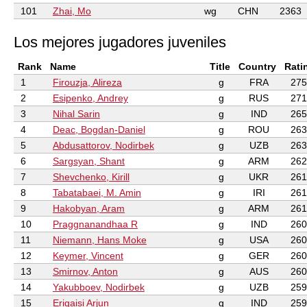
101
Zhai, Mo
wg
CHN
2363
Los mejores jugadores juveniles
Rank
Name
Title
Country
Rati
1
Firouzja, Alireza
g
FRA
275
2
Esipenko, Andrey
g
RUS
271
3
Nihal Sarin
g
IND
265
4
Deac, Bogdan-Daniel
g
ROU
263
5
Abdusattorov, Nodirbek
g
UZB
263
6
Sargsyan, Shant
g
ARM
262
7
Shevchenko, Kirill
g
UKR
261
8
Tabatabaei, M. Amin
g
IRI
261
9
Hakobyan, Aram
g
ARM
261
10
Praggnanandhaa R
g
IND
260
11
Niemann, Hans Moke
g
USA
260
12
Keymer, Vincent
g
GER
260
13
Smirnov, Anton
g
AUS
260
14
Yakubboev, Nodirbek
g
UZB
259
15
Erigaisi Arjun
g
IND
259