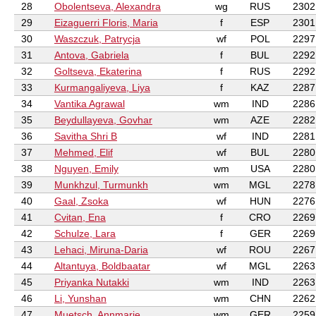
28
Obolentseva, Alexandra
wg
RUS
2302
29
Eizaguerri Floris, Maria
f
ESP
2301
30
Waszczuk, Patrycja
wf
POL
2297
31
Antova, Gabriela
f
BUL
2292
32
Goltseva, Ekaterina
f
RUS
2292
33
Kurmangaliyeva, Liya
f
KAZ
2287
34
Vantika Agrawal
wm
IND
2286
35
Beydullayeva, Govhar
wm
AZE
2282
36
Savitha Shri B
wf
IND
2281
37
Mehmed, Elif
wf
BUL
2280
38
Nguyen, Emily
wm
USA
2280
39
Munkhzul, Turmunkh
wm
MGL
2278
40
Gaal, Zsoka
wf
HUN
2276
41
Cvitan, Ena
f
CRO
2269
42
Schulze, Lara
f
GER
2269
43
Lehaci, Miruna-Daria
wf
ROU
2267
44
Altantuya, Boldbaatar
wf
MGL
2263
45
Priyanka Nutakki
wm
IND
2263
46
Li, Yunshan
wm
CHN
2262
47
Muetsch, Annmarie
wm
GER
2259