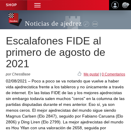
SHOP
TOGGLE
NAVIGATION
Noticias de ajedrez
Escalafones FIDE al
primero de agosto de
2021
por ChessBase
Me gusta!
|
0 Comentarios
02/08/2021 – Poco a poco se va notando que vuelve a haber
vida ajedrecistica frente a los tableros y no únicamente a través
de internet. En las listas FIDE de las y los mejores ajedrecistas
sin embargo todavía salen muchos "ceros" en la columna de las
partidas disputadas durante el mes anterior. Eso sí, ya son
menos ceros. El mejor ajedrecistas del mundo sigue siendo
Magnus Carlsen (Elo 2847), seguido por Fabiano Caruana (Elo
2806) y Ding Liren (Elo 2799). La mejor ajedrecistas del mundo
es Hou Yifan con una valoración de 2658, seguida por