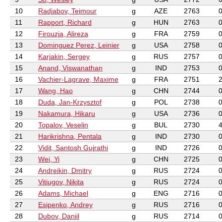
10
Radjabov, Teimour
g
AZE
2763
11
Rapport, Richard
g
HUN
2763
12
Firouzja, Alireza
g
FRA
2759
13
Dominguez Perez, Leinier
g
USA
2758
14
Karjakin, Sergey
g
RUS
2757
15
Anand, Viswanathan
g
IND
2753
16
Vachier-Lagrave, Maxime
g
FRA
2751
17
Wang, Hao
g
CHN
2744
18
Duda, Jan-Krzysztof
g
POL
2738
19
Nakamura, Hikaru
g
USA
2736
20
Topalov, Veselin
g
BUL
2730
21
Harikrishna, Pentala
g
IND
2730
22
Vidit, Santosh Gujrathi
g
IND
2726
23
Wei, Yi
g
CHN
2725
24
Andreikin, Dmitry
g
RUS
2724
25
Vitiugov, Nikita
g
RUS
2724
26
Adams, Michael
g
ENG
2716
27
Esipenko, Andrey
g
RUS
2716
28
Dubov, Daniil
g
RUS
2714