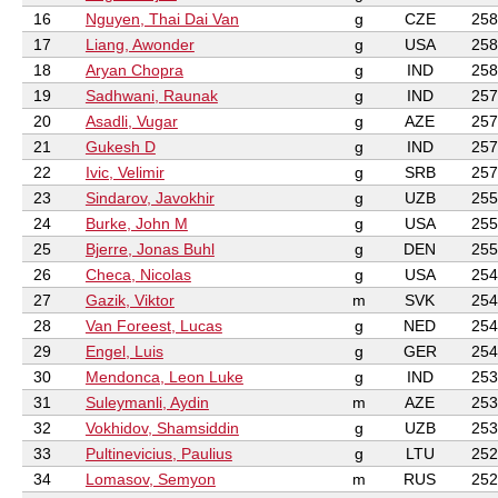
16
Nguyen, Thai Dai Van
g
CZE
258
17
Liang, Awonder
g
USA
258
18
Aryan Chopra
g
IND
258
19
Sadhwani, Raunak
g
IND
257
20
Asadli, Vugar
g
AZE
257
21
Gukesh D
g
IND
257
22
Ivic, Velimir
g
SRB
257
23
Sindarov, Javokhir
g
UZB
255
24
Burke, John M
g
USA
255
25
Bjerre, Jonas Buhl
g
DEN
255
26
Checa, Nicolas
g
USA
254
27
Gazik, Viktor
m
SVK
254
28
Van Foreest, Lucas
g
NED
254
29
Engel, Luis
g
GER
254
30
Mendonca, Leon Luke
g
IND
253
31
Suleymanli, Aydin
m
AZE
253
32
Vokhidov, Shamsiddin
g
UZB
253
33
Pultinevicius, Paulius
g
LTU
252
34
Lomasov, Semyon
m
RUS
252