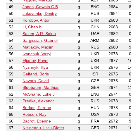
48
Ragger, Markus
g
AUT
2685
1
49
Jones, Gawain C B
g
ENG
2684
50
Jakovenko, Dmitry
g
RUS
2684
51
Korobov, Anton
g
UKR
2683
52
Li, Chao b
g
CHN
2683
53
Salem, A.R. Saleh
g
UAE
2682
54
Sargissian, Gabriel
g
ARM
2682
55
Matlakov, Maxim
g
RUS
2680
56
Ivanchuk, Vasyl
g
UKR
2678
57
Eljanov, Pavel
g
UKR
2677
1
58
Nyzhnyk, Illya
g
UKR
2676
1
59
Gelfand, Boris
g
ISR
2675
60
Navara, David
g
CZE
2675
61
Bluebaum, Matthias
g
GER
2674
1
62
McShane, Luke J
g
ENG
2674
63
Predke, Alexandr
g
RUS
2673
64
Berkes, Ferenc
g
HUN
2673
65
Robson, Ray
g
USA
2673
66
Bacrot, Etienne
g
FRA
2672
67
Nisipeanu, Liviu-Dieter
g
GER
2671
1