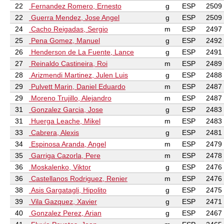
22
Fernandez Romero, Ernesto
g
ESP
2509
22
Guerra Mendez, Jose Angel
g
ESP
2509
24
Cacho Reigadas, Sergio
m
ESP
2497
25
Pena Gomez, Manuel
g
ESP
2492
26
Henderson de La Fuente, Lance
g
ESP
2491
27
Reinaldo Castineira, Roi
m
ESP
2489
28
Arizmendi Martinez, Julen Luis
g
ESP
2488
29
Pulvett Marin, Daniel Eduardo
m
ESP
2487
29
Moreno Trujillo, Alejandro
m
ESP
2487
31
Gonzalez Garcia, Jose
g
ESP
2483
31
Huerga Leache, Mikel
m
ESP
2483
33
Cabrera, Alexis
g
ESP
2481
34
Espinosa Aranda, Angel
m
ESP
2479
35
Garriga Cazorla, Pere
m
ESP
2478
36
Moskalenko, Viktor
g
ESP
2476
36
Castellanos Rodriguez, Renier
m
ESP
2476
38
Asis Gargatagli, Hipolito
g
ESP
2475
39
Vila Gazquez, Xavier
g
ESP
2471
40
Gonzalez Perez, Arian
g
ESP
2467