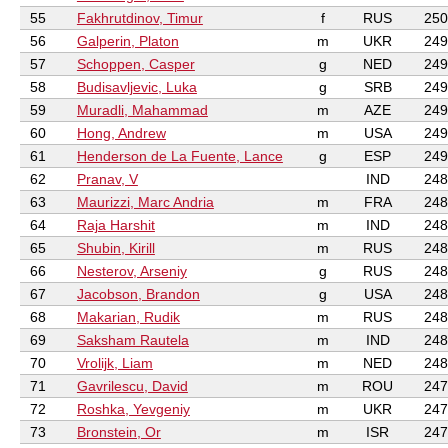
55
Fakhrutdinov, Timur
f
RUS
250
56
Galperin, Platon
m
UKR
249
57
Schoppen, Casper
g
NED
249
58
Budisavljevic, Luka
g
SRB
249
59
Muradli, Mahammad
m
AZE
249
60
Hong, Andrew
m
USA
249
61
Henderson de La Fuente, Lance
g
ESP
249
62
Pranav, V
IND
248
63
Maurizzi, Marc Andria
m
FRA
248
64
Raja Harshit
m
IND
248
65
Shubin, Kirill
m
RUS
248
66
Nesterov, Arseniy
g
RUS
248
67
Jacobson, Brandon
g
USA
248
68
Makarian, Rudik
m
RUS
248
69
Saksham Rautela
m
IND
248
70
Vrolijk, Liam
m
NED
248
71
Gavrilescu, David
m
ROU
247
72
Roshka, Yevgeniy
m
UKR
247
73
Bronstein, Or
m
ISR
247