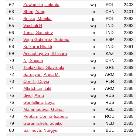
62
Zawadzka, Jolanta
wg
POL
2403
63
Shen, Yang
m
CHN
2401
64
Socko, Monika
g
POL
2393
65
Vaishali R
wg
IND
2393
66
Tania, Sachdev
m
IND
2392
67
Vega Gutierrez, Sabrina
m
ESP
2392
68
Kulkarni Bhakti
m
IND
2391
69
Assaubayeva, Bibisara
m
KAZ
2389
70
Ni, Shiqun
wg
CHN
2389
71
Tsolakidou, Stavroula
m
GRE
2389
72
Sargsyan, Anna M.
wg
ARM
2388
73
Cori T., Deysi
wg
PER
2388
74
Mkrtchian, Lilit
m
ARM
2388
75
Bivol, Alina
wg
RUS
2385
76
Garifullina, Leya
wg
RUS
2385
77
Mammadova, Gulnar
m
AZE
2385
78
Peptan, Corina-Isabela
m
ROU
2385
79
Guramishvili, Sopiko
m
NED
2383
80
Salimova, Nurgyul
m
BUL
2382