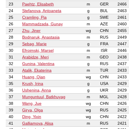
23
Paehtz, Elisabeth
m
GER
2466
24
Stefanova, Antoaneta
g
BUL
2463
25
Cramling, Pia
g
SWE
2461
26
Mammadzada, Gunay
m
AZE
2460
27
Zhu, Jiner
wg
CHN
2455
28
Bodnaruk, Anastasia
m
RUS
2449
29
Sebag, Marie
g
FRA
2447
30
Efroimski, Marsel
m
ISR
2446
31
Arabidze, Meri
m
GEO
2438
32
Gunina, Valentina
g
RUS
2437
33
Atalik, Ekaterina
m
TUR
2433
34
Huang, Qian
wg
CHN
2433
35
Krush, Irina
g
USA
2429
36
Ushenina, Anna
g
UKR
2429
37
Munguntuul, Batkhuyag
m
MGL
2428
38
Wang, Jue
wg
CHN
2426
39
Girya, Olga
wg
RUS
2425
40
Ding, Yixin
wg
CHN
2422
41
Galliamova, Alisa
m
RUS
2421