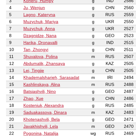
3
Koneru, Humpy
g
IND
2586
4
Ju, Wenjun
g
CHN
2560
5
Lagno, Kateryna
g
RUS
2559
6
Muzychuk, Mariya
g
UKR
2550
7
Muzychuk, Anna
g
UKR
2527
8
Dzagnidze, Nana
g
GEO
2523
9
Harika, Dronavalli
g
IND
2515
10
Tan, Zhongyi
g
CHN
2511
11
Shuvalova, Polina
m
RUS
2507
12
Abdumalik, Zhansaya
g
KAZ
2505
13
Lei, Tingjie
g
CHN
2505
14
Khademalsharieh, Sarasadat
m
IRI
2494
15
Kashlinskaya, Alina
m
RUS
2488
16
Batsiashvili, Nino
g
GEO
2487
17
Zhao, Xue
g
CHN
2486
18
Kosteniuk, Alexandra
g
RUS
2485
19
Saduakassova, Dinara
m
KAZ
2483
20
Khotenashvili, Bela
g
GEO
2471
21
Javakhishvili, Lela
m
GEO
2470
22
Pogonina, Natalija
wg
RUS
2469