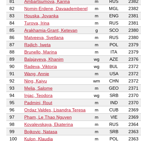
81
Ambartsumova, Karina
m
RUS
2382
82
Nomin-Erdene, Davaademberel
m
MGL
2382
83
Houska, Jovanka
m
ENG
2381
84
Turova, Irina
m
RUS
2381
85
Arakhamia-Grant, Ketevan
g
SCO
2380
86
Matveeva, Svetlana
m
RUS
2380
87
Rajlich, Iweta
m
POL
2379
88
Brunello, Marina
m
ITA
2379
89
Balajayeva, Khanim
wg
AZE
2376
90
Radeva, Viktoria
wg
BUL
2372
91
Wang, Annie
m
USA
2372
92
Ning, Kaiyu
wm
CHN
2372
93
Melia, Salome
m
GEO
2371
94
Injac, Teodora
wg
SRB
2370
95
Padmini, Rout
m
IND
2370
96
Ordaz Valdes, Lisandra Teresa
m
CUB
2369
97
Pham, Le Thao Nguyen
m
VIE
2369
98
Kovalevskaya, Ekaterina
m
RUS
2364
99
Bojkovic, Natasa
m
SRB
2363
100
Kulon, Klaudia
m
POL
2363