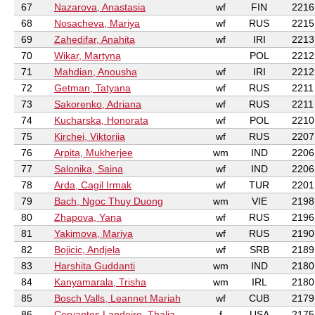
67
Nazarova, Anastasia
wf
FIN
2216
68
Nosacheva, Mariya
wf
RUS
2215
69
Zahedifar, Anahita
wf
IRI
2213
70
Wikar, Martyna
POL
2212
71
Mahdian, Anousha
wf
IRI
2212
72
Getman, Tatyana
wf
RUS
2211
73
Sakorenko, Adriana
wf
RUS
2211
74
Kucharska, Honorata
wf
POL
2210
75
Kirchei, Viktoriia
wf
RUS
2207
76
Arpita, Mukherjee
wm
IND
2206
77
Salonika, Saina
wf
IND
2206
78
Arda, Cagil Irmak
wf
TUR
2201
79
Bach, Ngoc Thuy Duong
wm
VIE
2198
80
Zhapova, Yana
wf
RUS
2196
81
Yakimova, Mariya
wf
RUS
2190
82
Bojicic, Andjela
wf
SRB
2189
83
Harshita Guddanti
wm
IND
2180
84
Kanyamarala, Trisha
wm
IRL
2180
85
Bosch Valls, Leannet Mariah
wf
CUB
2179
86
Cervantes Landeiro, Thalia
f
USA
2175