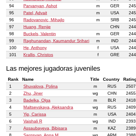
94
Parvanyan, Ashot
m
GER
245
95
Patel, Advait
m
USA
245
96
Radovanovic, Mihajlo
m
SRB
245
97
Huang, Renjie
CHN
244
98
Buckels, Valentin
m
GER
244
99
Raghunandan, Kaumandur Srihari
m
IND
244
100
He, Anthony
f
USA
244
101
Krallis, Christos
f
GRE
244
Las mejores jugadoras juveniles
Rank
Name
Title
Country
Ratin
1
Shuvalova, Polina
m
RUS
2507
2
Zhu, Jiner
wg
CHN
2455
3
Badelka, Olga
m
BLR
2418
4
Maltsevskaya, Aleksandra
wg
RUS
2409
5
Yip, Carissa
m
USA
2404
6
Vaishali R
wg
IND
2393
7
Assaubayeva, Bibisara
m
KAZ
2389
8
Sargsyan, Anna M.
wg
ARM
2388