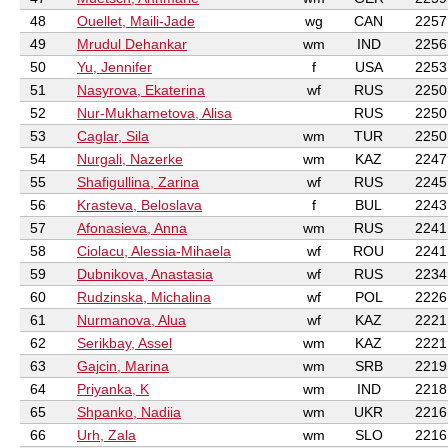
48
Ouellet, Maili-Jade
wg
CAN
2257
49
Mrudul Dehankar
wm
IND
2256
50
Yu, Jennifer
f
USA
2253
51
Nasyrova, Ekaterina
wf
RUS
2250
52
Nur-Mukhametova, Alisa
RUS
2250
53
Caglar, Sila
wm
TUR
2250
54
Nurgali, Nazerke
wm
KAZ
2247
55
Shafigullina, Zarina
wf
RUS
2245
56
Krasteva, Beloslava
f
BUL
2243
57
Afonasieva, Anna
wm
RUS
2241
58
Ciolacu, Alessia-Mihaela
wf
ROU
2241
59
Dubnikova, Anastasia
wf
RUS
2234
60
Rudzinska, Michalina
wf
POL
2226
61
Nurmanova, Alua
wf
KAZ
2221
62
Serikbay, Assel
wm
KAZ
2221
63
Gajcin, Marina
wm
SRB
2219
64
Priyanka, K
wm
IND
2218
65
Shpanko, Nadiia
wm
UKR
2216
66
Urh, Zala
wm
SLO
2216