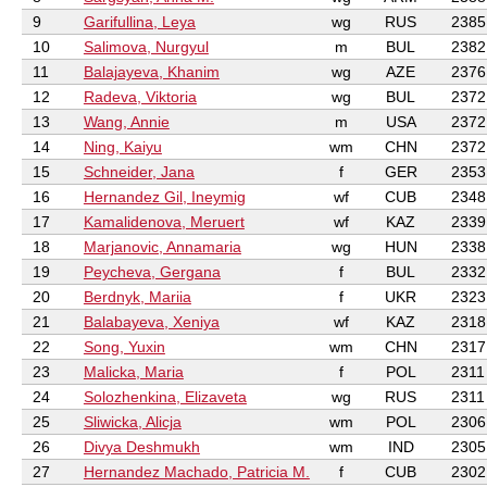
9
Garifullina, Leya
wg
RUS
2385
10
Salimova, Nurgyul
m
BUL
2382
11
Balajayeva, Khanim
wg
AZE
2376
12
Radeva, Viktoria
wg
BUL
2372
13
Wang, Annie
m
USA
2372
14
Ning, Kaiyu
wm
CHN
2372
15
Schneider, Jana
f
GER
2353
16
Hernandez Gil, Ineymig
wf
CUB
2348
17
Kamalidenova, Meruert
wf
KAZ
2339
18
Marjanovic, Annamaria
wg
HUN
2338
19
Peycheva, Gergana
f
BUL
2332
20
Berdnyk, Mariia
f
UKR
2323
21
Balabayeva, Xeniya
wf
KAZ
2318
22
Song, Yuxin
wm
CHN
2317
23
Malicka, Maria
f
POL
2311
24
Solozhenkina, Elizaveta
wg
RUS
2311
25
Sliwicka, Alicja
wm
POL
2306
26
Divya Deshmukh
wm
IND
2305
27
Hernandez Machado, Patricia M.
f
CUB
2302