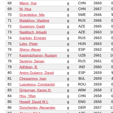
68
Wang, Yue
g
CHN
2669
69
Ni, Hua
g
CHN
2667
70
Grandelius, Nils
g
SWE
2666
71
Malakhov, Vladimir
g
RUS
2666
72
Guseinov, Gadir
g
AZE
2665
73
Naiditsch, Arkadij
g
AZE
2663
1
74
Inarkiev, Ernesto
g
RUS
2663
75
Leko, Peter
g
HUN
2663
76
Shirov, Alexei
g
ESP
2662
77
Kasimdzhanov, Rustam
g
UZB
2661
1
78
Sjugirov, Sanan
g
RUS
2661
79
Adhiban, B.
g
IND
2660
80
Anton Guijarro, David
g
ESP
2659
81
Cheparinov, Ivan
g
BUL
2659
82
Lupulescu, Constantin
g
ROU
2659
83
Grigoryan, Karen H.
g
ARM
2658
1
84
Hou, Yifan
g
CHN
2658
85
Howell, David W L
g
ENG
2658
86
Donchenko, Alexander
g
GER
2657
1