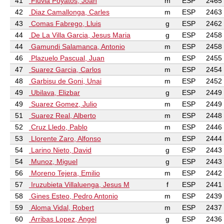
41
Fluvia Poyatos, Joan
m
ESP
2465
42
Diaz Camallonga, Carles
m
ESP
2463
43
Comas Fabrego, Lluis
g
ESP
2462
44
De La Villa Garcia, Jesus Maria
g
ESP
2458
44
Gamundi Salamanca, Antonio
m
ESP
2458
46
Plazuelo Pascual, Juan
m
ESP
2455
47
Suarez Garcia, Carlos
m
ESP
2454
48
Garbisu de Goni, Unai
m
ESP
2452
49
Ubilava, Elizbar
g
ESP
2449
49
Suarez Gomez, Julio
m
ESP
2449
51
Suarez Real, Alberto
m
ESP
2448
52
Cruz Lledo, Pablo
m
ESP
2446
53
Llorente Zaro, Alfonso
m
ESP
2444
54
Larino Nieto, David
g
ESP
2443
54
Munoz, Miguel
g
ESP
2443
56
Moreno Tejera, Emilio
m
ESP
2442
57
Iruzubieta Villaluenga, Jesus M
f
ESP
2441
58
Gines Esteo, Pedro Antonio
m
ESP
2439
59
Aloma Vidal, Robert
m
ESP
2437
60
Arribas Lopez, Angel
g
ESP
2436