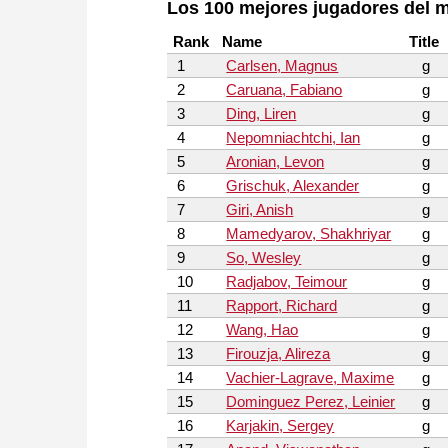
Los 100 mejores jugadores del
Rank
Name
Title
1
Carlsen, Magnus
g
2
Caruana, Fabiano
g
3
Ding, Liren
g
4
Nepomniachtchi, Ian
g
5
Aronian, Levon
g
6
Grischuk, Alexander
g
7
Giri, Anish
g
8
Mamedyarov, Shakhriyar
g
9
So, Wesley
g
10
Radjabov, Teimour
g
11
Rapport, Richard
g
12
Wang, Hao
g
13
Firouzja, Alireza
g
14
Vachier-Lagrave, Maxime
g
15
Dominguez Perez, Leinier
g
16
Karjakin, Sergey
g