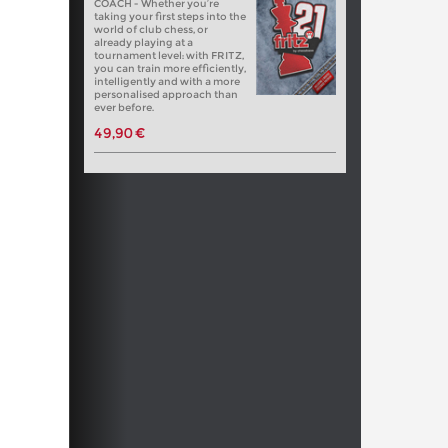
COACH - Whether you’re
taking your first steps into the
world of club chess, or
already playing at a
tournament level: with FRITZ,
you can train more efficiently,
intelligently and with a more
personalised approach than
ever before.
49,90 €