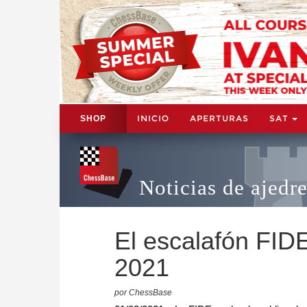
INICIO
APERTURAS
SAT
SHOP
Noticias de ajedr
El escalafón FID
2021
por ChessBase