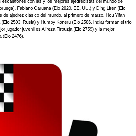
s escalafones con las y los mejores ajedrecistas del mundo de
ruega), Fabiano Caruana (Elo 2820, EE. UU.) y Ding Liren (Elo
s de ajedrez clásico del mundo, al primero de marzo. Hou Yifan
(Elo 2593, Rusia) y Humpy Koneru (Elo 2586, India) forman el trío
r jugador juvenil es Alireza Firouzja (Elo 2759) y la mejor
a (Elo 2476).