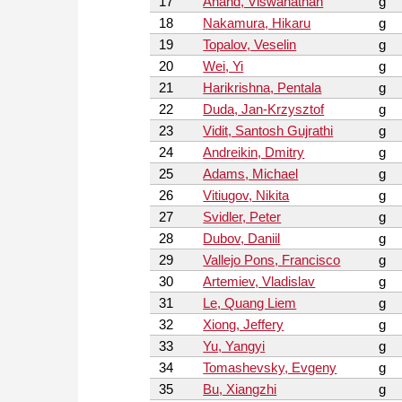
17
Anand, Viswanathan
g
18
Nakamura, Hikaru
g
19
Topalov, Veselin
g
20
Wei, Yi
g
21
Harikrishna, Pentala
g
22
Duda, Jan-Krzysztof
g
23
Vidit, Santosh Gujrathi
g
24
Andreikin, Dmitry
g
25
Adams, Michael
g
26
Vitiugov, Nikita
g
27
Svidler, Peter
g
28
Dubov, Daniil
g
29
Vallejo Pons, Francisco
g
30
Artemiev, Vladislav
g
31
Le, Quang Liem
g
32
Xiong, Jeffery
g
33
Yu, Yangyi
g
34
Tomashevsky, Evgeny
g
35
Bu, Xiangzhi
g