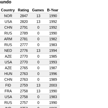
 mundo
Country
Rating
Games
B-Year
NOR
2847
13
1990
USA
2820
13
1992
CHN
2791
0
1992
RUS
2789
0
1990
ARM
2781
0
1982
RUS
2777
0
1983
NED
2776
13
1994
AZE
2770
0
1985
USA
2770
0
1993
AZE
2765
0
1987
HUN
2763
0
1996
CHN
2763
0
1989
FID
2759
13
2003
FRA
2758
13
1990
USA
2758
0
1983
RUS
2757
0
1990