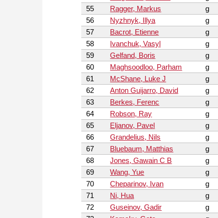
55
Ragger, Markus
g
56
Nyzhnyk, Illya
g
57
Bacrot, Etienne
g
58
Ivanchuk, Vasyl
g
59
Gelfand, Boris
g
60
Maghsoodloo, Parham
g
61
McShane, Luke J
g
62
Anton Guijarro, David
g
63
Berkes, Ferenc
g
64
Robson, Ray
g
65
Eljanov, Pavel
g
66
Grandelius, Nils
g
67
Bluebaum, Matthias
g
68
Jones, Gawain C B
g
69
Wang, Yue
g
70
Cheparinov, Ivan
g
71
Ni, Hua
g
72
Guseinov, Gadir
g