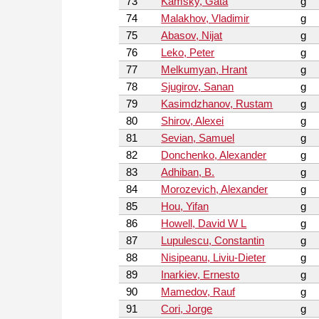
73
Kamsky, Gata
g
74
Malakhov, Vladimir
g
75
Abasov, Nijat
g
76
Leko, Peter
g
77
Melkumyan, Hrant
g
78
Sjugirov, Sanan
g
79
Kasimdzhanov, Rustam
g
80
Shirov, Alexei
g
81
Sevian, Samuel
g
82
Donchenko, Alexander
g
83
Adhiban, B.
g
84
Morozevich, Alexander
g
85
Hou, Yifan
g
86
Howell, David W L
g
87
Lupulescu, Constantin
g
88
Nisipeanu, Liviu-Dieter
g
89
Inarkiev, Ernesto
g
90
Mamedov, Rauf
g
91
Cori, Jorge
g