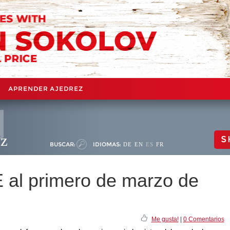
APRENDER AJEDREZ
ez
S
BUSCAR:
IDIOMAS:
DE
EN
ES
FR
E al primero de marzo de
Me gusta!
|
0 Comentarios