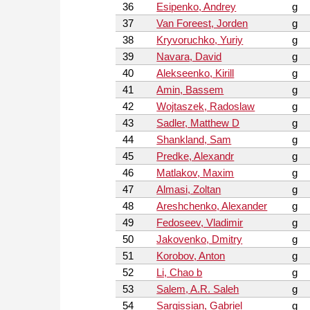
36
Esipenko, Andrey
g
37
Van Foreest, Jorden
g
38
Kryvoruchko, Yuriy
g
39
Navara, David
g
40
Alekseenko, Kirill
g
41
Amin, Bassem
g
42
Wojtaszek, Radoslaw
g
43
Sadler, Matthew D
g
44
Shankland, Sam
g
45
Predke, Alexandr
g
46
Matlakov, Maxim
g
47
Almasi, Zoltan
g
48
Areshchenko, Alexander
g
49
Fedoseev, Vladimir
g
50
Jakovenko, Dmitry
g
51
Korobov, Anton
g
52
Li, Chao b
g
53
Salem, A.R. Saleh
g
54
Sargissian, Gabriel
g