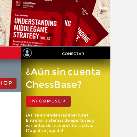
CONECTAR
¿Aún sin cuenta
ChessBase?
HOP
INFÓRMESE >
¡Así se aprenden las aperturas!
Entrenar sistemas de aperturas y
variantes de manera interactiva.
¡Jugada a jugada!