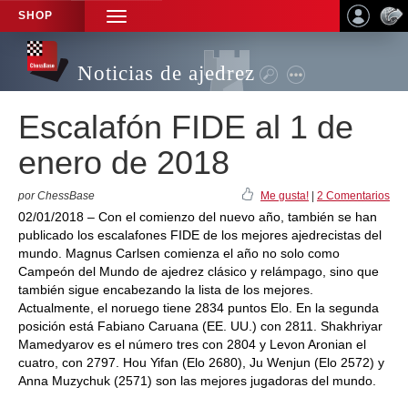
SHOP
TOGGLE
NAVIGATION
Noticias de ajedrez
Escalafón FIDE al 1 de
enero de 2018
por ChessBase
Me gusta!
|
2 Comentarios
02/01/2018 – Con el comienzo del nuevo año, también se han
publicado los escalafones FIDE de los mejores ajedrecistas del
mundo. Magnus Carlsen comienza el año no solo como
Campeón del Mundo de ajedrez clásico y relámpago, sino que
también sigue encabezando la lista de los mejores.
Actualmente, el noruego tiene 2834 puntos Elo. En la segunda
posición está Fabiano Caruana (EE. UU.) con 2811. Shakhriyar
Mamedyarov es el número tres con 2804 y Levon Aronian el
cuatro, con 2797. Hou Yifan (Elo 2680), Ju Wenjun (Elo 2572) y
Anna Muzychuk (2571) son las mejores jugadoras del mundo.