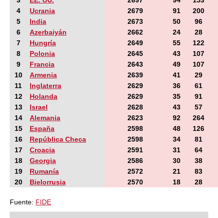
3
EE. UU.
2697
94
153
4
Ucrania
2679
91
200
5
India
2673
50
96
6
Azerbaiyán
2662
24
28
7
Hungría
2649
55
122
8
Polonia
2645
43
107
9
Francia
2643
49
107
10
Armenia
2639
41
29
11
Inglaterra
2629
36
61
12
Holanda
2629
35
91
13
Israel
2628
43
57
14
Alemania
2623
92
264
15
España
2598
48
126
16
República Checa
2598
34
81
17
Croacia
2591
31
64
18
Georgia
2586
30
38
19
Rumanía
2572
21
83
20
Bielorrusia
2570
18
28
Fuente:
FIDE