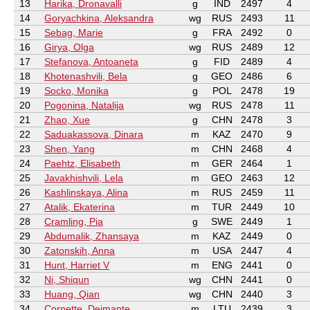
13
Harika, Dronavalli
g
IND
2497
4
14
Goryachkina, Aleksandra
wg
RUS
2493
11
15
Sebag, Marie
g
FRA
2492
0
16
Girya, Olga
wg
RUS
2489
12
17
Stefanova, Antoaneta
g
FID
2489
4
18
Khotenashvili, Bela
g
GEO
2486
6
19
Socko, Monika
g
POL
2478
19
20
Pogonina, Natalija
wg
RUS
2478
11
21
Zhao, Xue
g
CHN
2478
3
22
Saduakassova, Dinara
m
KAZ
2470
9
23
Shen, Yang
m
CHN
2468
4
24
Paehtz, Elisabeth
m
GER
2464
1
25
Javakhishvili, Lela
m
GEO
2463
12
26
Kashlinskaya, Alina
m
RUS
2459
11
27
Atalik, Ekaterina
m
TUR
2449
10
28
Cramling, Pia
g
SWE
2449
1
29
Abdumalik, Zhansaya
m
KAZ
2449
0
30
Zatonskih, Anna
m
USA
2447
4
31
Hunt, Harriet V
m
ENG
2441
0
32
Ni, Shiqun
wg
CHN
2441
0
33
Huang, Qian
wg
CHN
2440
3
34
Cornette, Deimante
m
LTU
2439
3