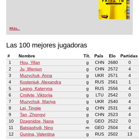
Más...
Las 100 mejores jugadoras
#
Nombre
Tít.
País
Elo
Partidas
1
Hou, Yifan
g
CHN
2680
0
2
Ju, Wenjun
g
CHN
2572
4
3
Muzychuk, Anna
g
UKR
2571
4
4
Kosteniuk, Alexandra
g
RUS
2561
1
5
Lagno, Kateryna
g
RUS
2556
4
6
Cmilyte, Viktorija
g
LTU
2542
0
7
Muzychuk, Mariya
g
UKR
2540
4
8
Lei, Tingjie
g
CHN
2531
4
9
Tan, Zhongyi
g
CHN
2523
4
10
Dzagnidze, Nana
g
GEO
2522
0
11
Batsiashvili, Nino
m
GEO
2504
4
12
Gunina, Valentina
g
RUS
2502
13