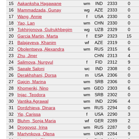
15
Aakanksha Hagawane
wm
IND
2333
0
16
Mammadzada, Gunay
wg
AZE
2333
0
17
Wang, Annie
f
USA
2330
0
18
Yao, Lan
wm
CHN
2330
0
19
Tokhirjonova, Gulrukhbegim
wg
UZB
2329
0
20
Garcia Martin, Marta
f
ESP
2323
15
21
Balajayeva, Khanim
wf
AZE
2319
0
22
Obolentseva, Alexandra
wm
RUS
2315
6
23
Zhu, Jiner
CHN
2313
4
24
Salimova, Nurgyul
f
FID
2312
9
25
Sapale Saloni
wc
IND
2308
0
26
Derakhshani, Dorsa
m
USA
2306
0
27
Gajcin, Marina
wm
SRB
2306
0
28
Khomeriki, Nino
wm
GEO
2303
6
29
Injac, Teodora
wm
SRB
2302
0
30
Vantika Agrawal
wm
IND
2296
4
31
Dordzhieva, Dinara
wm
RUS
2294
0
32
Yip, Carissa
f
USA
2290
3
33
Bluhm, Sonja Maria
wf
GER
2289
2
34
Drogovoz, Irina
wm
RUS
2287
0
35
Martynkova, Olena
wm
UKR
2284
9