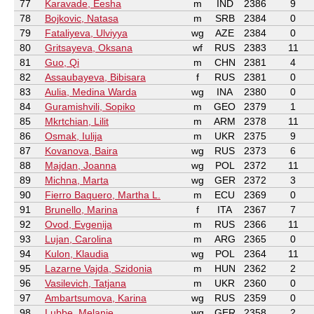
77
Karavade, Eesha
m
IND
2386
9
78
Bojkovic, Natasa
m
SRB
2384
0
79
Fataliyeva, Ulviyya
wg
AZE
2384
0
80
Gritsayeva, Oksana
wf
RUS
2383
11
81
Guo, Qi
m
CHN
2381
4
82
Assaubayeva, Bibisara
f
RUS
2381
0
83
Aulia, Medina Warda
wg
INA
2380
0
84
Guramishvili, Sopiko
m
GEO
2379
1
85
Mkrtchian, Lilit
m
ARM
2378
11
86
Osmak, Iulija
m
UKR
2375
9
87
Kovanova, Baira
wg
RUS
2373
6
88
Majdan, Joanna
wg
POL
2372
11
89
Michna, Marta
wg
GER
2372
3
90
Fierro Baquero, Martha L.
m
ECU
2369
0
91
Brunello, Marina
f
ITA
2367
7
92
Ovod, Evgenija
m
RUS
2366
11
93
Lujan, Carolina
m
ARG
2365
0
94
Kulon, Klaudia
wg
POL
2364
11
95
Lazarne Vajda, Szidonia
m
HUN
2362
2
96
Vasilevich, Tatjana
m
UKR
2360
0
97
Ambartsumova, Karina
wg
RUS
2359
0
98
Lubbe, Melanie
wg
GER
2358
2