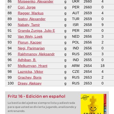
86
Moiseenko, Alexander
g
UKR
2660
4
87
Cori, Jorge
g
PER
2660
0
88
Ragger, Markus
g
AUT
2659
4
89
Ipatov, Alexander
g
TUR
2659
0
90
Nabaty, Tamir
g
ISR
2658
9
91
Granda Zuniga, Julio E
g
PER
2657
0
92
Van Wely, Loek
g
NED
2656
3
93
Piorun, Kacper
g
POL
2656
2
94
Negi, Parimarjan
g
IND
2656
0
95
Rakhmanov, Aleksandr
g
RUS
2655
3
96
Adhiban, B.
g
IND
2655
0
97
Melkumyan, Hrant
g
ARM
2654
18
98
Laznicka, Viktor
g
CZE
2654
4
99
Grachev, Boris
g
RUS
2653
2
100
Dreev, Aleksey
g
RUS
2653
0
Fritz 16 - Edición en español
La bestia del ajedrez siempre lista y adiestrada
para que usted se divierta jugando, analizando y
entrenando.