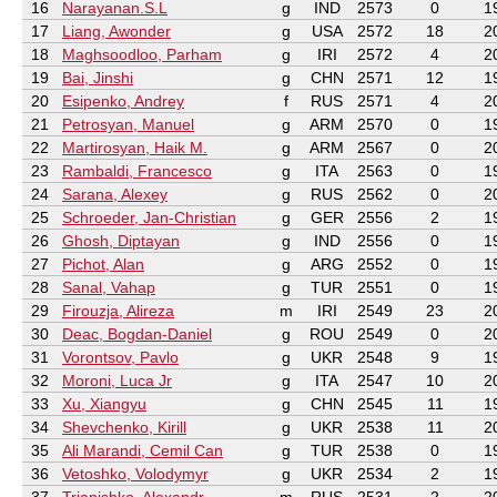
16
Narayanan.S.L
g
IND
2573
0
1
17
Liang, Awonder
g
USA
2572
18
2
18
Maghsoodloo, Parham
g
IRI
2572
4
2
19
Bai, Jinshi
g
CHN
2571
12
1
20
Esipenko, Andrey
f
RUS
2571
4
2
21
Petrosyan, Manuel
g
ARM
2570
0
1
22
Martirosyan, Haik M.
g
ARM
2567
0
2
23
Rambaldi, Francesco
g
ITA
2563
0
1
24
Sarana, Alexey
g
RUS
2562
0
2
25
Schroeder, Jan-Christian
g
GER
2556
2
1
26
Ghosh, Diptayan
g
IND
2556
0
1
27
Pichot, Alan
g
ARG
2552
0
1
28
Sanal, Vahap
g
TUR
2551
0
1
29
Firouzja, Alireza
m
IRI
2549
23
2
30
Deac, Bogdan-Daniel
g
ROU
2549
0
2
31
Vorontsov, Pavlo
g
UKR
2548
9
1
32
Moroni, Luca Jr
g
ITA
2547
10
2
33
Xu, Xiangyu
g
CHN
2545
11
1
34
Shevchenko, Kirill
g
UKR
2538
11
2
35
Ali Marandi, Cemil Can
g
TUR
2538
0
1
36
Vetoshko, Volodymyr
g
UKR
2534
2
1