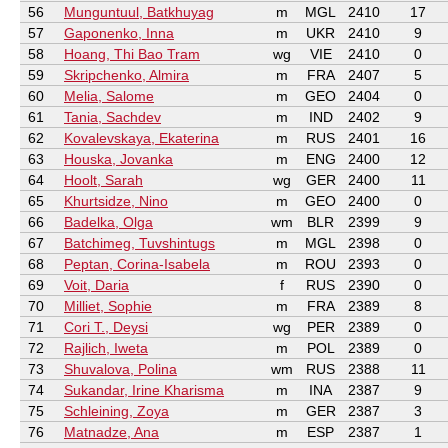
56
Munguntuul, Batkhuyag
m
MGL
2410
17
57
Gaponenko, Inna
m
UKR
2410
9
58
Hoang, Thi Bao Tram
wg
VIE
2410
0
59
Skripchenko, Almira
m
FRA
2407
5
60
Melia, Salome
m
GEO
2404
0
61
Tania, Sachdev
m
IND
2402
9
62
Kovalevskaya, Ekaterina
m
RUS
2401
16
63
Houska, Jovanka
m
ENG
2400
12
64
Hoolt, Sarah
wg
GER
2400
11
65
Khurtsidze, Nino
m
GEO
2400
0
66
Badelka, Olga
wm
BLR
2399
9
67
Batchimeg, Tuvshintugs
m
MGL
2398
0
68
Peptan, Corina-Isabela
m
ROU
2393
0
69
Voit, Daria
f
RUS
2390
0
70
Milliet, Sophie
m
FRA
2389
8
71
Cori T., Deysi
wg
PER
2389
0
72
Rajlich, Iweta
m
POL
2389
0
73
Shuvalova, Polina
wm
RUS
2388
11
74
Sukandar, Irine Kharisma
m
INA
2387
9
75
Schleining, Zoya
m
GER
2387
3
76
Matnadze, Ana
m
ESP
2387
1