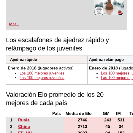
Más...
Los escalafones de ajedrez rápido y
relámpago de los juveniles
Ajedrez rápido
Ajedrez relámpago
Enero de 2018
(jugadores activos)
Enero de 2018
(jugado
Los 100 mejores juveniles
Los 100 mejores j
Las 100 mejores juveniles
Las 100 mejores j
Valoración Elo promedio de los 20
mejores de cada país
País
Media de Elo
GM
IM
T
1
Rusia
2746
243
531
2
China
2713
45
34