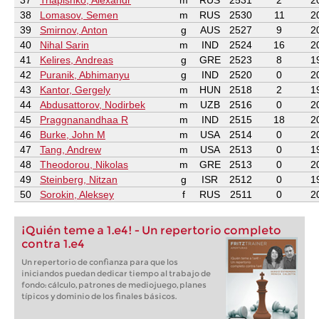
37
Triapishko, Alexandr
m
RUS
2531
2
2
38
Lomasov, Semen
m
RUS
2530
11
2
39
Smirnov, Anton
g
AUS
2527
9
2
40
Nihal Sarin
m
IND
2524
16
2
41
Kelires, Andreas
g
GRE
2523
8
1
42
Puranik, Abhimanyu
g
IND
2520
0
2
43
Kantor, Gergely
m
HUN
2518
2
1
44
Abdusattorov, Nodirbek
m
UZB
2516
0
2
45
Praggnanandhaa R
m
IND
2515
18
2
46
Burke, John M
m
USA
2514
0
2
47
Tang, Andrew
m
USA
2513
0
1
48
Theodorou, Nikolas
m
GRE
2513
0
2
49
Steinberg, Nitzan
g
ISR
2512
0
1
50
Sorokin, Aleksey
f
RUS
2511
0
2
¡Quién teme a 1.e4! - Un repertorio completo
contra 1.e4
Un repertorio de confianza para que los
iniciandos puedan dedicar tiempo al trabajo de
fondo: cálculo, patrones de mediojuego, planes
típicos y dominio de los finales básicos.