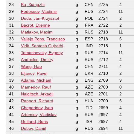
28
Bu, Xiangzhi
g
CHN
2725
4
29
Fedoseev, Vladimir
g
RUS
2724
11
30
Duda, Jan-Krzysztof
g
POL
2724
2
31
Bacrot, Etienne
g
FRA
2722
2
32
Matlakov, Maxim
g
RUS
2718
11
33
Vallejo Pons, Francisco
g
ESP
2718
6
34
Vidit, Santosh Gujrathi
g
IND
2718
1
35
Tomashevsky, Evgeny
g
RUS
2714
11
36
Andreikin, Dmitry
g
RUS
2712
4
37
Wang, Hao
g
CHN
2711
4
38
Eljanov, Pavel
g
UKR
2710
2
39
Adams, Michael
g
ENG
2709
9
40
Mamedov, Rauf
g
AZE
2709
0
41
Naiditsch, Arkadij
g
AZE
2701
2
42
Rapport, Richard
g
HUN
2700
6
43
Cheparinov, Ivan
g
FID
2699
4
44
Artemiev, Vladislav
g
RUS
2697
4
45
Gelfand, Boris
g
ISR
2697
4
46
Dubov, Daniil
g
RUS
2694
11