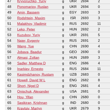
47
Kryvoruchko, Yuriy
g
UKR
2694
2
48
Ponomariov, Ruslan
g
UKR
2694
0
49
Amin, Bassem
g
EGY
2693
3
50
Rodshtein, Maxim
g
ISR
2693
3
51
Malakhov, Vladimir
g
RUS
2692
11
52
Leko, Peter
g
HUN
2692
2
53
Kuzubov, Yuriy
g
UKR
2691
5
54
Najer, Evgeniy
g
RUS
2691
2
55
Wang, Yue
g
CHN
2690
4
56
Jobava, Baadur
g
GEO
2690
0
57
Almasi, Zoltan
g
HUN
2689
3
58
Sadler, Matthew D
g
ENG
2686
4
59
Inarkiev, Ernesto
g
RUS
2684
11
60
Kasimdzhanov, Rustam
g
UZB
2683
0
61
Howell, David W L
g
ENG
2682
8
62
Short, Nigel D
g
ENG
2681
4
63
Onischuk, Alexander
g
USA
2681
0
64
Hou, Yifan
g
CHN
2680
0
65
Sasikiran, Krishnan
g
IND
2680
0
66
Kravtsiv, Martyn
g
UKR
2679
9