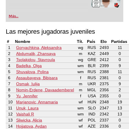
Más...
Las mejores jugadoras juveniles
#
Nombre
Tít.
País
Elo
Partidas
1
Goryachkina, Aleksandra
wg
RUS
2493
11
2
Abdumalik, Zhansaya
m
KAZ
2449
0
3
Tsolakidou, Stavroula
wg
GRE
2412
0
4
Badelka, Olga
wm
BLR
2399
9
5
Shuvalova, Polina
wm
RUS
2388
11
6
Assaubayeva, Bibisara
f
RUS
2381
0
7
Osmak, Iulija
m
UKR
2375
9
8
Nomin-Erdene, Davaademberel
m
MGL
2356
2
9
Yu, Jennifer
f
USA
2355
0
10
Marjanovic, Annamaria
wf
HUN
2348
19
11
Unuk, Laura
wm
SLO
2347
13
12
Vaishali R
wm
IND
2342
13
13
Sliwicka, Alicja
wf
POL
2337
0
14
Hojjatova, Aydan
wf
AZE
2336
0