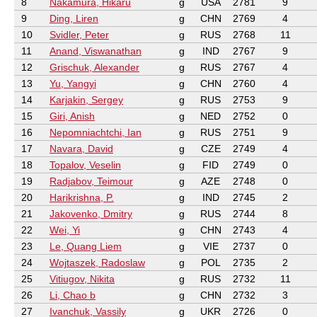
8
Nakamura, Hikaru
g
USA
2781
9
9
Ding, Liren
g
CHN
2769
4
10
Svidler, Peter
g
RUS
2768
11
11
Anand, Viswanathan
g
IND
2767
9
12
Grischuk, Alexander
g
RUS
2767
4
13
Yu, Yangyi
g
CHN
2760
4
14
Karjakin, Sergey
g
RUS
2753
9
15
Giri, Anish
g
NED
2752
0
16
Nepomniachtchi, Ian
g
RUS
2751
9
17
Navara, David
g
CZE
2749
4
18
Topalov, Veselin
g
FID
2749
0
19
Radjabov, Teimour
g
AZE
2748
0
20
Harikrishna, P.
g
IND
2745
2
21
Jakovenko, Dmitry
g
RUS
2744
8
22
Wei, Yi
g
CHN
2743
4
23
Le, Quang Liem
g
VIE
2737
0
24
Wojtaszek, Radoslaw
g
POL
2735
2
25
Vitiugov, Nikita
g
RUS
2732
11
26
Li, Chao b
g
CHN
2732
3
27
Ivanchuk, Vassily
g
UKR
2726
0