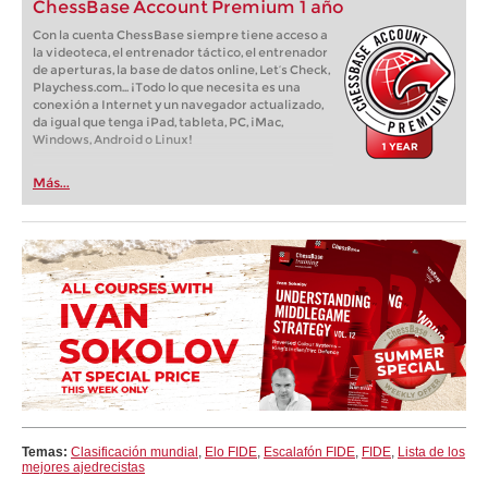
ChessBase Account Premium 1 año
Con la cuenta ChessBase siempre tiene acceso a
la videoteca, el entrenador táctico, el entrenador
de aperturas, la base de datos online, Let’s Check,
Playchess.com... ¡Todo lo que necesita es una
conexión a Internet y un navegador actualizado,
da igual que tenga iPad, tableta, PC, iMac,
Windows, Android o Linux!
Más...
Temas:
Clasificación mundial
,
Elo FIDE
,
Escalafón FIDE
,
FIDE
,
Lista de los
mejores ajedrecistas