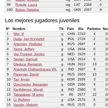
99
Rogule, Laura
wg
LAT
2358
0
100
Buksa, Nataliya
wg
UKR
2357
9
Los mejores jugadores juveniles
Nº
Nombre
Tít.
País
Elo
Partidas
Na
1
Wei, Yi
g
CHN
2743
4
1
2
Duda, Jan-Krzysztof
g
POL
2724
2
1
3
Artemiev, Vladislav
g
RUS
2697
4
1
4
Xiong, Jeffery
g
USA
2634
0
2
5
Van Foreest, Jorden
g
NED
2629
3
1
6
Sevian, Samuel
g
USA
2614
0
2
7
Gledura, Benjamin
g
HUN
2612
13
1
8
Aravindh,Chithambaram VR.
g
IND
2607
9
1
9
Paravyan, David
g
RUS
2603
13
1
10
Tari, Aryan
g
NOR
2599
3
1
11
Donchenko, Alexander
g
GER
2580
9
1
12
Karthikeyan, Murali
g
IND
2580
0
1
13
Tabatabaei, M.amin
m
IRI
2577
22
2
14
Li, Ruifeng
g
USA
2576
5
2
15
Vavulin, Maksim
m
RUS
2575
0
1