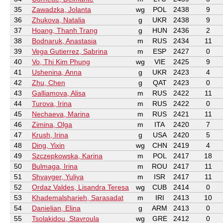
35
Zawadzka, Jolanta
wg
POL
2438
9
36
Zhukova, Natalia
g
UKR
2438
9
37
Hoang, Thanh Trang
g
HUN
2436
2
38
Bodnaruk, Anastasia
m
RUS
2434
11
39
Vega Gutierrez, Sabrina
m
ESP
2427
0
40
Vo, Thi Kim Phung
wg
VIE
2425
9
41
Ushenina, Anna
g
UKR
2423
4
42
Zhu, Chen
g
QAT
2423
0
43
Galliamova, Alisa
m
RUS
2422
11
44
Turova, Irina
m
RUS
2422
0
45
Nechaeva, Marina
m
RUS
2421
11
46
Zimina, Olga
m
ITA
2420
7
47
Krush, Irina
g
USA
2420
5
48
Ding, Yixin
wg
CHN
2419
4
49
Szczepkowska, Karina
m
POL
2417
18
50
Bulmaga, Irina
m
ROU
2417
11
51
Shvayger, Yuliya
m
ISR
2417
11
52
Ordaz Valdes, Lisandra Teresa
wg
CUB
2414
0
53
Khademalsharieh, Sarasadat
m
IRI
2413
10
54
Danielian, Elina
g
ARM
2413
0
55
Tsolakidou, Stavroula
wg
GRE
2412
0