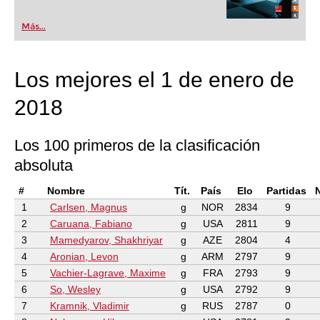
Más...
Los mejores el 1 de enero de
2018
Los 100 primeros de la clasificación
absoluta
#
Nombre
Tít.
País
Elo
Partidas
1
Carlsen, Magnus
g
NOR
2834
9
2
Caruana, Fabiano
g
USA
2811
9
3
Mamedyarov, Shakhriyar
g
AZE
2804
4
4
Aronian, Levon
g
ARM
2797
9
5
Vachier-Lagrave, Maxime
g
FRA
2793
9
6
So, Wesley
g
USA
2792
9
7
Kramnik, Vladimir
g
RUS
2787
0