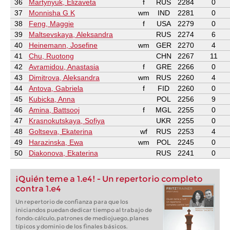
36
Martynyuk, Elizaveta
f
RUS
2284
0
37
Monnisha G K
wm
IND
2281
0
38
Feng, Maggie
f
USA
2279
0
39
Maltsevskaya, Aleksandra
RUS
2274
6
40
Heinemann, Josefine
wm
GER
2270
4
41
Chu, Ruotong
CHN
2267
11
42
Avramidou, Anastasia
f
GRE
2266
0
43
Dimitrova, Aleksandra
wm
RUS
2260
4
44
Antova, Gabriela
f
FID
2260
0
45
Kubicka, Anna
POL
2256
9
46
Amina, Battsooj
f
MGL
2255
0
47
Krasnokutskaya, Sofiya
UKR
2255
0
48
Goltseva, Ekaterina
wf
RUS
2253
4
49
Harazinska, Ewa
wm
POL
2245
0
50
Diakonova, Ekaterina
RUS
2241
0
¡Quién teme a 1.e4! - Un repertorio completo
contra 1.e4
Un repertorio de confianza para que los
iniciandos puedan dedicar tiempo al trabajo de
fondo: cálculo, patrones de mediojuego, planes
típicos y dominio de los finales básicos.