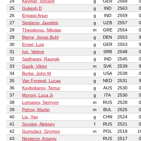
24
Keymer, Vincent
g
GER
2568
25
Gukesh D
g
IND
2563
26
Erigaisi Arjun
g
IND
2559
27
Sindarov, Javokhir
g
UZB
2557
28
Theodorou, Nikolas
m
GRE
2554
29
Bjerre, Jonas Buhl
g
DEN
2553
30
Engel, Luis
g
GER
2553
31
Ivic, Velimir
g
SRB
2548
32
Sadhwani, Raunak
g
IND
2545
33
Gazik, Viktor
m
SVK
2539
34
Burke, John M
g
USA
2538
35
Van Foreest, Lucas
g
NED
2531
36
Kuybokarov, Temur
g
AUS
2530
37
Moroni, Luca Jr
g
ITA
2530
38
Lomasov, Semyon
m
RUS
2528
39
Petrov, Martin
m
BUL
2525
40
Liu, Yan
g
CHN
2524
41
Sorokin, Aleksey
f
RUS
2521
42
Gumularz, Szymon
m
POL
2518
1
43
Nesterov, Arseniy
RUS
2517