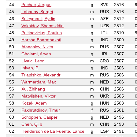
44
Pechac, Jergus
g
SVK
2516
45
Lobanov, Sergei
m
RUS
2516
46
Suleymanli, Aydin
m
AZE
2512
47
Vokhidov, Shamsiddin
g
UZB
2512
48
Pultinevicius, Paulius
g
LTU
2510
49
Harsha Bharathakoti
g
IND
2509
50
Afanasiev, Nikita
m
RUS
2507
51
Gholami, Aryan
g
IRI
2507
52
Livaic, Leon
m
CRO
2507
53
Iniyan, P
g
IND
2506
54
Triapishko, Alexandr
m
RUS
2506
55
Warmerdam, Max
m
NED
2506
56
Xu, Zhihang
m
CHN
2506
57
Matviishen, Viktor
m
UKR
2505
58
Kozak, Adam
g
HUN
2503
59
Fakhrutdinov, Timur
f
RUS
2501
60
Schoppen, Casper
g
NED
2496
61
Chen, Qi b
m
CHN
2493
62
Henderson de La Fuente, Lance
g
ESP
2491