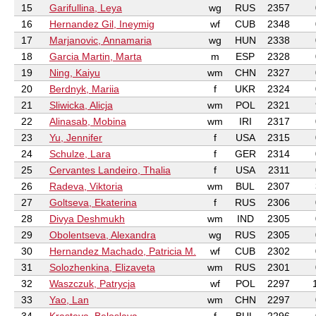
15
Garifullina, Leya
wg
RUS
2357
16
Hernandez Gil, Ineymig
wf
CUB
2348
17
Marjanovic, Annamaria
wg
HUN
2338
18
Garcia Martin, Marta
m
ESP
2328
19
Ning, Kaiyu
wm
CHN
2327
20
Berdnyk, Mariia
f
UKR
2324
21
Sliwicka, Alicja
wm
POL
2321
22
Alinasab, Mobina
wm
IRI
2317
23
Yu, Jennifer
f
USA
2315
24
Schulze, Lara
f
GER
2314
25
Cervantes Landeiro, Thalia
f
USA
2311
26
Radeva, Viktoria
wm
BUL
2307
27
Goltseva, Ekaterina
f
RUS
2306
28
Divya Deshmukh
wm
IND
2305
29
Obolentseva, Alexandra
wg
RUS
2305
30
Hernandez Machado, Patricia M.
wf
CUB
2302
31
Solozhenkina, Elizaveta
wm
RUS
2301
32
Waszczuk, Patrycja
wf
POL
2297
33
Yao, Lan
wm
CHN
2297