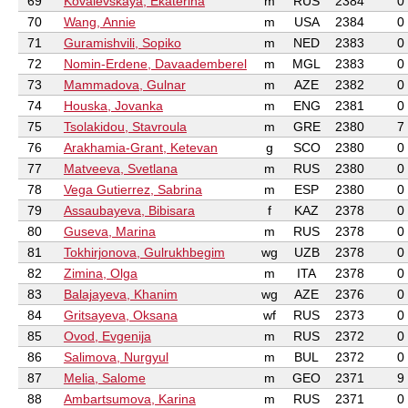
69
Kovalevskaya, Ekaterina
m
RUS
2384
0
70
Wang, Annie
m
USA
2384
0
71
Guramishvili, Sopiko
m
NED
2383
0
72
Nomin-Erdene, Davaademberel
m
MGL
2383
0
73
Mammadova, Gulnar
m
AZE
2382
0
74
Houska, Jovanka
m
ENG
2381
0
75
Tsolakidou, Stavroula
m
GRE
2380
7
76
Arakhamia-Grant, Ketevan
g
SCO
2380
0
77
Matveeva, Svetlana
m
RUS
2380
0
78
Vega Gutierrez, Sabrina
m
ESP
2380
0
79
Assaubayeva, Bibisara
f
KAZ
2378
0
80
Guseva, Marina
m
RUS
2378
0
81
Tokhirjonova, Gulrukhbegim
wg
UZB
2378
0
82
Zimina, Olga
m
ITA
2378
0
83
Balajayeva, Khanim
wg
AZE
2376
0
84
Gritsayeva, Oksana
wf
RUS
2373
0
85
Ovod, Evgenija
m
RUS
2372
0
86
Salimova, Nurgyul
m
BUL
2372
0
87
Melia, Salome
m
GEO
2371
9
88
Ambartsumova, Karina
m
RUS
2371
0