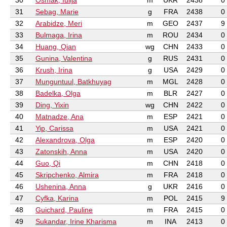
30
Osmak, Iulija
m
UKR
2438
0
31
Sebag, Marie
g
FRA
2438
0
32
Arabidze, Meri
m
GEO
2437
9
33
Bulmaga, Irina
m
ROU
2434
0
34
Huang, Qian
wg
CHN
2433
0
35
Gunina, Valentina
g
RUS
2431
0
36
Krush, Irina
g
USA
2429
0
37
Munguntuul, Batkhuyag
m
MGL
2428
0
38
Badelka, Olga
m
BLR
2427
0
39
Ding, Yixin
wg
CHN
2422
0
40
Matnadze, Ana
m
ESP
2421
0
41
Yip, Carissa
m
USA
2421
0
42
Alexandrova, Olga
m
ESP
2420
0
43
Zatonskih, Anna
m
USA
2420
0
44
Guo, Qi
m
CHN
2418
0
45
Skripchenko, Almira
m
FRA
2418
0
46
Ushenina, Anna
g
UKR
2416
0
47
Cyfka, Karina
m
POL
2415
9
48
Guichard, Pauline
m
FRA
2415
0
49
Sukandar, Irine Kharisma
m
INA
2413
0