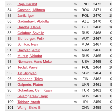
83
Raja Harshit
m
IND
2472
84
Costachi, Mihnea
m
ROU
2471
85
Janik, Igor
m
POL
2470
1
86
Gadimbayli, Abdulla
m
AZE
2470
87
Dardha, Daniel
m
BEL
2468
1
88
Golubov, Saveliy
m
RUS
2468
89
Blohberger, Felix
m
AUT
2467
90
Schitco, Ivan
m
MDA
2467
91
Davtyan, Artur
m
ARM
2466
92
Murzin, Volodar
m
RUS
2465
93
Niemann, Hans Moke
m
USA
2465
94
Teclaf, Pawel
m
POL
2464
1
95
Tin, Jingyao
m
SGP
2464
96
Keinanen, Toivo
m
FIN
2462
97
Galperin, Platon
m
UKR
2461
98
Gokerkan, Cem Kaan
m
TUR
2461
99
Salemgareev, Tagir
RUS
2461
100
Tahbaz, Arash
m
IRI
2459
101
Wang, Shixu B
CHN
2459