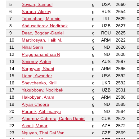
5
Sevian, Samuel
g
USA
2660
6
Sarana, Alexey
g
RUS
2654
7
Tabatabaei, M.amin
g
IRI
2629
8
Abdusattorov, Nodirbek
g
UZB
2627
9
Deac, Bogdan-Daniel
g
ROU
2625
10
Martirosyan, Haik M.
g
ARM
2622
11
Nihal Sarin
g
IND
2620
12
Praggnanandhaa R
g
IND
2608
13
Smirnov, Anton
g
AUS
2597
14
Sargsyan, Shant
g
ARM
2596
15
Liang, Awonder
g
USA
2592
16
Shevchenko, Kirill
g
UKR
2592
17
Yakubboev, Nodirbek
g
UZB
2591
18
Hakobyan, Aram
g
ARM
2588
19
Aryan Chopra
g
IND
2585
20
Puranik, Abhimanyu
g
IND
2584
21
Albornoz Cabrera, Carlos Daniel
g
CUB
2573
22
Asadli, Vugar
g
AZE
2572
23
Nguyen, Thai Dai Van
g
CZE
2569