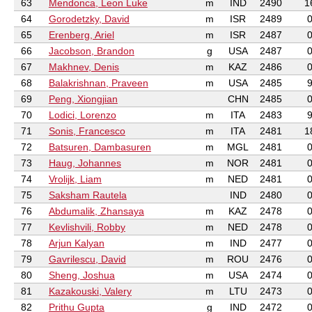
63
Mendonca, Leon Luke
m
IND
2490
1
64
Gorodetzky, David
m
ISR
2489
65
Erenberg, Ariel
m
ISR
2487
66
Jacobson, Brandon
g
USA
2487
67
Makhnev, Denis
m
KAZ
2486
68
Balakrishnan, Praveen
m
USA
2485
69
Peng, Xiongjian
CHN
2485
70
Lodici, Lorenzo
m
ITA
2483
71
Sonis, Francesco
m
ITA
2481
1
72
Batsuren, Dambasuren
m
MGL
2481
73
Haug, Johannes
m
NOR
2481
74
Vrolijk, Liam
m
NED
2481
75
Saksham Rautela
IND
2480
76
Abdumalik, Zhansaya
m
KAZ
2478
77
Kevlishvili, Robby
m
NED
2478
78
Arjun Kalyan
m
IND
2477
79
Gavrilescu, David
m
ROU
2476
80
Sheng, Joshua
m
USA
2474
81
Kazakouski, Valery
m
LTU
2473
82
Prithu Gupta
g
IND
2472