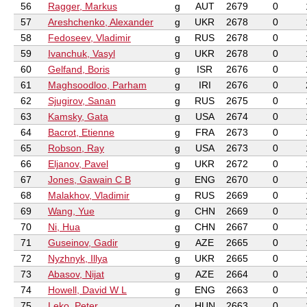
56
Ragger, Markus
g
AUT
2679
0
57
Areshchenko, Alexander
g
UKR
2678
0
58
Fedoseev, Vladimir
g
RUS
2678
0
59
Ivanchuk, Vasyl
g
UKR
2678
0
60
Gelfand, Boris
g
ISR
2676
0
61
Maghsoodloo, Parham
g
IRI
2676
0
62
Sjugirov, Sanan
g
RUS
2675
0
63
Kamsky, Gata
g
USA
2674
0
64
Bacrot, Etienne
g
FRA
2673
0
65
Robson, Ray
g
USA
2673
0
66
Eljanov, Pavel
g
UKR
2672
0
67
Jones, Gawain C B
g
ENG
2670
0
68
Malakhov, Vladimir
g
RUS
2669
0
69
Wang, Yue
g
CHN
2669
0
70
Ni, Hua
g
CHN
2667
0
71
Guseinov, Gadir
g
AZE
2665
0
72
Nyzhnyk, Illya
g
UKR
2665
0
73
Abasov, Nijat
g
AZE
2664
0
74
Howell, David W L
g
ENG
2663
0
75
Leko, Peter
g
HUN
2663
0