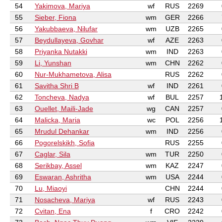
54
Yakimova, Mariya
wf
RUS
2269
55
Sieber, Fiona
wm
GER
2266
56
Yakubbaeva, Nilufar
wm
UZB
2265
57
Beydullayeva, Govhar
wf
AZE
2263
58
Priyanka Nutakki
wm
IND
2263
59
Li, Yunshan
wm
CHN
2262
60
Nur-Mukhametova, Alisa
RUS
2262
61
Savitha Shri B
wf
IND
2261
62
Toncheva, Nadya
wf
BUL
2257
63
Ouellet, Maili-Jade
wg
CAN
2257
64
Malicka, Maria
wc
POL
2256
65
Mrudul Dehankar
wm
IND
2256
66
Pogorelskikh, Sofia
RUS
2255
67
Caglar, Sila
wm
TUR
2250
68
Serikbay, Assel
wm
KAZ
2247
69
Eswaran, Ashritha
wm
USA
2244
70
Lu, Miaoyi
CHN
2244
71
Nosacheva, Mariya
wf
RUS
2243
72
Cvitan, Ena
f
CRO
2242