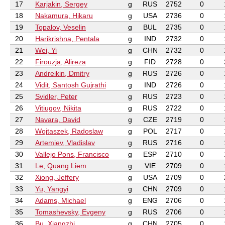
17
Karjakin, Sergey
g
RUS
2752
0
18
Nakamura, Hikaru
g
USA
2736
0
19
Topalov, Veselin
g
BUL
2735
0
20
Harikrishna, Pentala
g
IND
2732
0
21
Wei, Yi
g
CHN
2732
0
22
Firouzja, Alireza
g
FID
2728
0
23
Andreikin, Dmitry
g
RUS
2726
0
24
Vidit, Santosh Gujrathi
g
IND
2726
0
25
Svidler, Peter
g
RUS
2723
0
26
Vitiugov, Nikita
g
RUS
2722
0
27
Navara, David
g
CZE
2719
0
28
Wojtaszek, Radoslaw
g
POL
2717
0
29
Artemiev, Vladislav
g
RUS
2716
0
30
Vallejo Pons, Francisco
g
ESP
2710
0
31
Le, Quang Liem
g
VIE
2709
0
32
Xiong, Jeffery
g
USA
2709
0
33
Yu, Yangyi
g
CHN
2709
0
34
Adams, Michael
g
ENG
2706
0
35
Tomashevsky, Evgeny
g
RUS
2706
0
36
Bu, Xiangzhi
g
CHN
2705
0