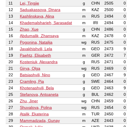
11
Lei, Tingjie
g
CHN
2505
0
12
Saduakassova, Dinara
m
KAZ
2500
0
13
Kashlinskaya, Alina
m
RUS
2494
0
14
Khademalsharieh, Sarasadat
m
IRI
2494
0
15
Zhao, Xue
g
CHN
2486
0
16
Abdumalik, Zhansaya
m
KAZ
2478
0
17
Pogonina, Natalija
wg
RUS
2475
0
18
Javakhishvili, Lela
m
GEO
2473
9
19
Paehtz, Elisabeth
m
GER
2472
7
20
Kosteniuk, Alexandra
g
RUS
2471
0
21
Girya, Olga
wg
RUS
2469
0
22
Batsiashvili, Nino
g
GEO
2467
9
23
Cramling, Pia
g
SWE
2464
0
24
Khotenashvili, Bela
g
GEO
2463
9
25
Stefanova, Antoaneta
g
BUL
2462
0
26
Zhu, Jiner
wg
CHN
2459
0
27
Shuvalova, Polina
wg
RUS
2454
0
28
Atalik, Ekaterina
m
TUR
2450
0
29
Mammadzada, Gunay
m
AZE
2443
0