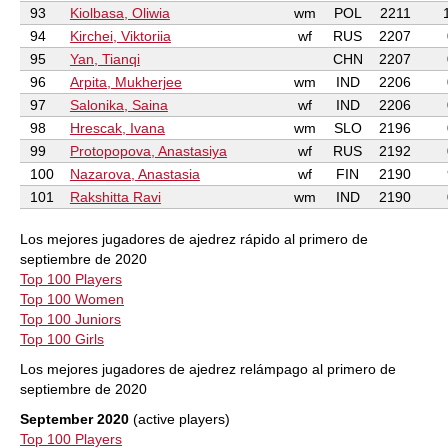
93
Kiolbasa, Oliwia
wm
POL
2211
94
Kirchei, Viktoriia
wf
RUS
2207
95
Yan, Tianqi
CHN
2207
96
Arpita, Mukherjee
wm
IND
2206
97
Salonika, Saina
wf
IND
2206
98
Hrescak, Ivana
wm
SLO
2196
99
Protopopova, Anastasiya
wf
RUS
2192
100
Nazarova, Anastasia
wf
FIN
2190
101
Rakshitta Ravi
wm
IND
2190
Los mejores jugadores de ajedrez rápido al primero de
septiembre de 2020
Top 100 Players
Top 100 Women
Top 100 Juniors
Top 100 Girls
Los mejores jugadores de ajedrez relámpago al primero de
septiembre de 2020
September 2020
(active players)
Top 100 Players