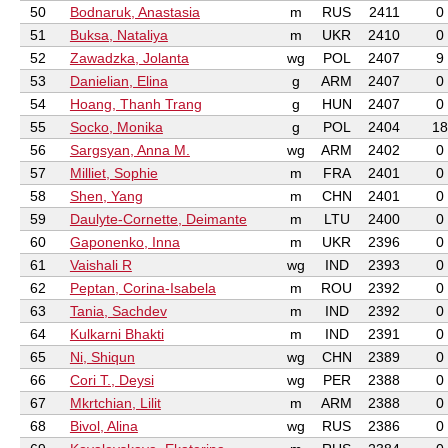
50
Bodnaruk, Anastasia
m
RUS
2411
0
51
Buksa, Nataliya
m
UKR
2410
0
52
Zawadzka, Jolanta
wg
POL
2407
9
53
Danielian, Elina
g
ARM
2407
0
54
Hoang, Thanh Trang
g
HUN
2407
0
55
Socko, Monika
g
POL
2404
18
56
Sargsyan, Anna M.
wg
ARM
2402
0
57
Milliet, Sophie
m
FRA
2401
0
58
Shen, Yang
m
CHN
2401
0
59
Daulyte-Cornette, Deimante
m
LTU
2400
0
60
Gaponenko, Inna
m
UKR
2396
0
61
Vaishali R
wg
IND
2393
0
62
Peptan, Corina-Isabela
m
ROU
2392
0
63
Tania, Sachdev
m
IND
2392
0
64
Kulkarni Bhakti
m
IND
2391
0
65
Ni, Shiqun
wg
CHN
2389
0
66
Cori T., Deysi
wg
PER
2388
0
67
Mkrtchian, Lilit
m
ARM
2388
0
68
Bivol, Alina
wg
RUS
2386
0