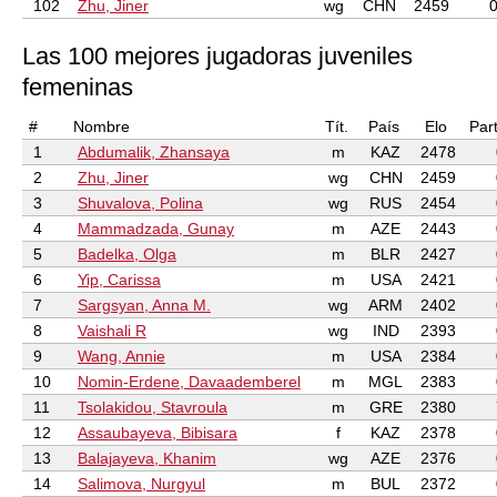
102
Zhu, Jiner
wg
CHN
2459
Las 100 mejores jugadoras juveniles
femeninas
#
Nombre
Tít.
País
Elo
Par
1
Abdumalik, Zhansaya
m
KAZ
2478
2
Zhu, Jiner
wg
CHN
2459
3
Shuvalova, Polina
wg
RUS
2454
4
Mammadzada, Gunay
m
AZE
2443
5
Badelka, Olga
m
BLR
2427
6
Yip, Carissa
m
USA
2421
7
Sargsyan, Anna M.
wg
ARM
2402
8
Vaishali R
wg
IND
2393
9
Wang, Annie
m
USA
2384
10
Nomin-Erdene, Davaademberel
m
MGL
2383
11
Tsolakidou, Stavroula
m
GRE
2380
12
Assaubayeva, Bibisara
f
KAZ
2378
13
Balajayeva, Khanim
wg
AZE
2376
14
Salimova, Nurgyul
m
BUL
2372