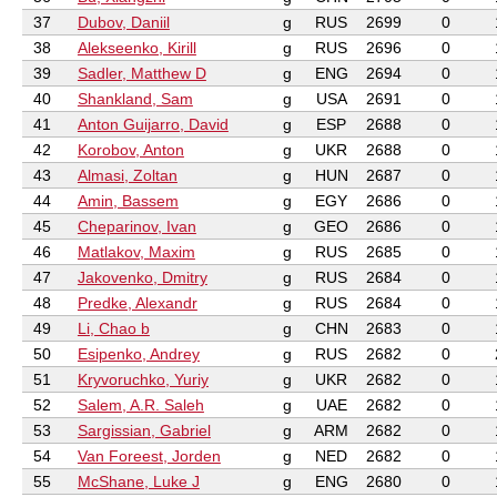
37
Dubov, Daniil
g
RUS
2699
0
38
Alekseenko, Kirill
g
RUS
2696
0
39
Sadler, Matthew D
g
ENG
2694
0
40
Shankland, Sam
g
USA
2691
0
41
Anton Guijarro, David
g
ESP
2688
0
42
Korobov, Anton
g
UKR
2688
0
43
Almasi, Zoltan
g
HUN
2687
0
44
Amin, Bassem
g
EGY
2686
0
45
Cheparinov, Ivan
g
GEO
2686
0
46
Matlakov, Maxim
g
RUS
2685
0
47
Jakovenko, Dmitry
g
RUS
2684
0
48
Predke, Alexandr
g
RUS
2684
0
49
Li, Chao b
g
CHN
2683
0
50
Esipenko, Andrey
g
RUS
2682
0
51
Kryvoruchko, Yuriy
g
UKR
2682
0
52
Salem, A.R. Saleh
g
UAE
2682
0
53
Sargissian, Gabriel
g
ARM
2682
0
54
Van Foreest, Jorden
g
NED
2682
0
55
McShane, Luke J
g
ENG
2680
0