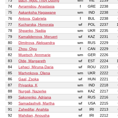
73
Bach, Ngoc Thuy Duong
wm
VIE
2239
74
Avramidou, Anastasia
f
GRE
2238
75
Aakanksha Hagawane
wm
IND
2238
76
Antova, Gabriela
f
BUL
2238
77
Kucharska, Honorata
wf
POL
2237
78
Shpanko, Nadiia
wm
UKR
2235
79
Kamalidenova, Meruert
wf
KAZ
2231
80
Dimitrova, Aleksandra
wm
RUS
2229
81
Zhou, Qiyu
f
CAN
2229
82
Muetsch, Annmarie
wm
GER
2226
83
Olde, Margareth
wf
EST
2224
84
Lehaci, Miruna-Daria
wf
ROU
2223
85
Martynkova, Olena
wm
UKR
2222
86
Gaal, Zsoka
wf
HUN
2221
87
Priyanka, K
wm
IND
2218
88
Nurgali, Nazerke
wm
KAZ
2217
89
Sakorenko, Adriana
wf
RUS
2216
90
Samadashvili, Martha
wf
USA
2215
91
Zahedifar, Anahita
wf
IRI
2213
92
Mahdian, Anousha
wf
IRI
2212