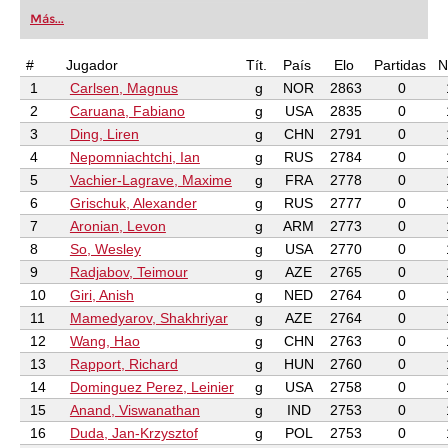
Más...
#
Jugador
Tít.
País
Elo
Partidas
N
1
Carlsen, Magnus
g
NOR
2863
0
2
Caruana, Fabiano
g
USA
2835
0
3
Ding, Liren
g
CHN
2791
0
4
Nepomniachtchi, Ian
g
RUS
2784
0
5
Vachier-Lagrave, Maxime
g
FRA
2778
0
6
Grischuk, Alexander
g
RUS
2777
0
7
Aronian, Levon
g
ARM
2773
0
8
So, Wesley
g
USA
2770
0
9
Radjabov, Teimour
g
AZE
2765
0
10
Giri, Anish
g
NED
2764
0
11
Mamedyarov, Shakhriyar
g
AZE
2764
0
12
Wang, Hao
g
CHN
2763
0
13
Rapport, Richard
g
HUN
2760
0
14
Dominguez Perez, Leinier
g
USA
2758
0
15
Anand, Viswanathan
g
IND
2753
0
16
Duda, Jan-Krzysztof
g
POL
2753
0