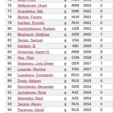
76
Melkumyan, Hrant
g
ARM
2663
0
77
Grandelius, Nils
g
SWE
2662
0
78
Berkes, Ferenc
g
HUN
2661
0
79
Inarkiev, Ernesto
g
RUS
2661
0
80
Kasimdzhanov, Rustam
g
UZB
2661
0
81
Bluebaum, Matthias
g
GER
2660
7
82
Sevian, Samuel
g
USA
2660
0
83
Adhiban, B.
g
IND
2659
0
84
Grigoryan, Karen H.
g
ARM
2658
8
85
Hou, Yifan
g
CHN
2658
0
86
Nisipeanu, Liviu-Dieter
g
GER
2657
7
87
Lagarde, Maxime
g
FRA
2657
0
88
Lupulescu, Constantin
g
ROU
2656
0
89
Dreev, Aleksey
g
RUS
2655
0
90
Donchenko, Alexander
g
GER
2654
7
91
Jumabayev, Rinat
g
KAZ
2654
0
92
Mamedov, Rauf
g
AZE
2654
0
93
Sarana, Alexey
g
RUS
2654
0
94
Paravyan, David
g
RUS
2653
0