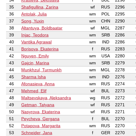
34
Krasteva, Beloslava
f
BUL
2296
35
Shafigullina, Zarina
wf
RUS
2296
36
Antolak, Julia
wm
POL
2295
37
Song, Yuxin
wm
CHN
2290
38
Altantuya, Boldbaatar
wf
MGL
2287
39
Injac, Teodora
wm
SRB
2286
40
Vantika Agrawal
wm
IND
2286
41
Borisova, Ekaterina
f
RUS
2283
42
Nguyen, Emily
wm
USA
2280
43
Gajcin, Marina
wm
SRB
2279
44
Munkhzul, Turmunkh
wm
MGL
2278
45
Sharma Isha
wm
IND
2276
46
Afonasieva, Anna
wm
RUS
2274
47
Mehmed, Elif
wf
BUL
2273
48
Maltsevskaya, Aleksandra
wg
RUS
2272
49
Getman, Tatyana
wf
RUS
2271
50
Nasyrova, Ekaterina
wf
RUS
2271
51
Peycheva, Gergana
f
BUL
2270
52
Potapova, Margarita
wm
RUS
2270
53
Schneider, Jana
f
GER
2270