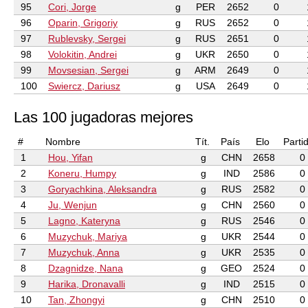
95
Cori, Jorge
g
PER
2652
0
96
Oparin, Grigoriy
g
RUS
2652
0
97
Rublevsky, Sergei
g
RUS
2651
0
98
Volokitin, Andrei
g
UKR
2650
0
99
Movsesian, Sergei
g
ARM
2649
0
100
Swiercz, Dariusz
g
USA
2649
0
Las 100 jugadoras mejores
#
Nombre
Tít.
País
Elo
Parti
1
Hou, Yifan
g
CHN
2658
0
2
Koneru, Humpy
g
IND
2586
0
3
Goryachkina, Aleksandra
g
RUS
2582
0
4
Ju, Wenjun
g
CHN
2560
0
5
Lagno, Kateryna
g
RUS
2546
0
6
Muzychuk, Mariya
g
UKR
2544
0
7
Muzychuk, Anna
g
UKR
2535
0
8
Dzagnidze, Nana
g
GEO
2524
0
9
Harika, Dronavalli
g
IND
2515
0
10
Tan, Zhongyi
g
CHN
2510
0