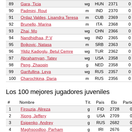
89
Gara, Ticia
wg
HUN
2371
0
90
Padmini, Rout
m
IND
2370
0
91
Ordaz Valdes, Lisandra Teresa
m
CUB
2369
0
92
Brunello, Marina
m
ITA
2368
0
93
Zhai, Mo
wg
CHN
2366
0
94
Nandhidhaa, P V
wg
IND
2365
0
95
Bojkovic, Natasa
m
SRB
2363
0
96
Yildiz Kadioglu, Betul Cemre
wg
TUR
2362
0
97
Abrahamyan, Tatev
wg
USA
2358
0
98
Peng, Zhaoqin
g
NED
2358
0
99
Garifullina, Leya
wg
RUS
2357
0
100
Charochkina, Daria
m
RUS
2356
0
Los 100 mejores jugadores juveniles
#
Nombre
Tít.
País
Elo
Part
1
Firouzja, Alireza
g
FID
2728
2
Xiong, Jeffery
g
USA
2709
3
Esipenko, Andrey
g
RUS
2682
4
Maghsoodloo, Parham
g
IRI
2676