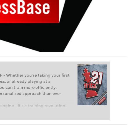
Whether you’re taking your first
ss, or already playing at a
ou can train more efficiently,
personalised approach than ever
engine – it’s a training revolution!
t steps into the world of club chess,
ent level: with FRITZ, you can train
 and with a more personalised