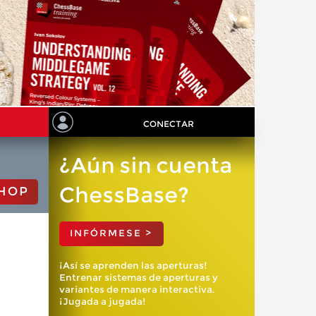
CONECTAR
¿Aún sin cuenta
ChessBase?
HOP
INFÓRMESE >
¡Así se aprenden las aperturas!
Entrenar sistemas de aperturas y
variantes de manera interactiva.
¡Jugada a jugada!