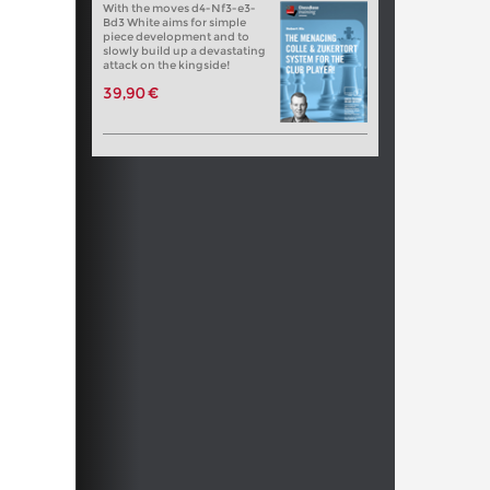
With the moves d4-Nf3-e3-
Bd3 White aims for simple
piece development and to
slowly build up a devastating
attack on the kingside!
39,90 €