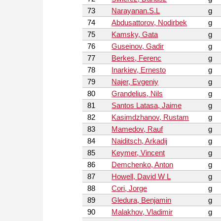
73
Narayanan.S.L
g
74
Abdusattorov, Nodirbek
g
75
Kamsky, Gata
g
76
Guseinov, Gadir
g
77
Berkes, Ferenc
g
78
Inarkiev, Ernesto
g
79
Najer, Evgeniy
g
80
Grandelius, Nils
g
81
Santos Latasa, Jaime
g
82
Kasimdzhanov, Rustam
g
83
Mamedov, Rauf
g
84
Naiditsch, Arkadij
g
85
Keymer, Vincent
g
86
Demchenko, Anton
g
87
Howell, David W L
g
88
Cori, Jorge
g
89
Gledura, Benjamin
g
90
Malakhov, Vladimir
g