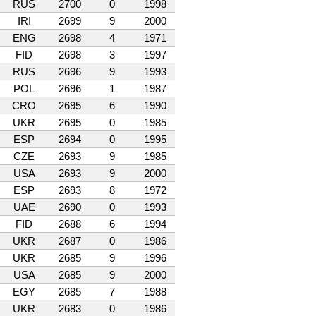
RUS
2700
0
1998
IRI
2699
9
2000
ENG
2698
4
1971
FID
2698
3
1997
RUS
2696
9
1993
POL
2696
1
1987
CRO
2695
6
1990
UKR
2695
0
1985
ESP
2694
0
1995
CZE
2693
9
1985
USA
2693
9
2000
ESP
2693
8
1972
UAE
2690
0
1993
FID
2688
6
1994
UKR
2687
0
1986
UKR
2685
9
1996
USA
2685
9
2000
EGY
2685
7
1988
UKR
2683
0
1986