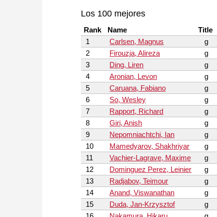
approach than ever before.
Los 100 mejores
Rank
Name
Title
1
Carlsen, Magnus
g
2
Firouzja, Alireza
g
3
Ding, Liren
g
4
Aronian, Levon
g
5
Caruana, Fabiano
g
6
So, Wesley
g
7
Rapport, Richard
g
8
Giri, Anish
g
9
Nepomniachtchi, Ian
g
10
Mamedyarov, Shakhriyar
g
11
Vachier-Lagrave, Maxime
g
12
Dominguez Perez, Leinier
g
13
Radjabov, Teimour
g
14
Anand, Viswanathan
g
15
Duda, Jan-Krzysztof
g
16
Nakamura, Hikaru
g