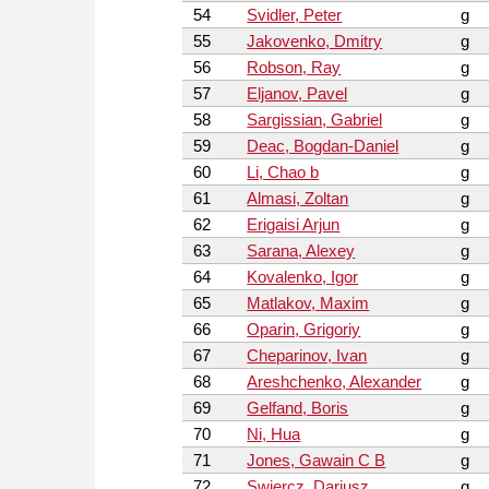
54
Svidler, Peter
g
55
Jakovenko, Dmitry
g
56
Robson, Ray
g
57
Eljanov, Pavel
g
58
Sargissian, Gabriel
g
59
Deac, Bogdan-Daniel
g
60
Li, Chao b
g
61
Almasi, Zoltan
g
62
Erigaisi Arjun
g
63
Sarana, Alexey
g
64
Kovalenko, Igor
g
65
Matlakov, Maxim
g
66
Oparin, Grigoriy
g
67
Cheparinov, Ivan
g
68
Areshchenko, Alexander
g
69
Gelfand, Boris
g
70
Ni, Hua
g
71
Jones, Gawain C B
g
72
Swiercz, Dariusz
g