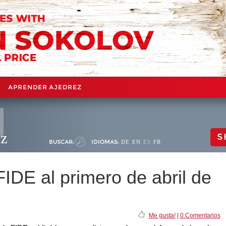
APRENDER AJEDREZ
ez
S
BUSCAR:
IDIOMAS:
DE
EN
ES
FR
IDE al primero de abril de
Me gusta!
|
0 Comentarios