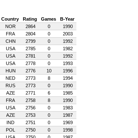
Country
Rating
Games
B-Year
NOR
2864
0
1990
FRA
2804
0
2003
CHN
2799
0
1992
USA
2785
0
1982
USA
2781
0
1992
USA
2778
0
1993
HUN
2776
10
1996
NED
2773
8
1994
RUS
2773
0
1990
AZE
2771
6
1985
FRA
2758
8
1990
USA
2756
0
1983
AZE
2753
0
1987
IND
2751
0
1969
POL
2750
0
1998
USA
2750
0
1987