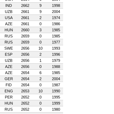
IND
2662
9
1998
UZB
2661
9
2004
USA
2661
2
1974
AZE
2661
0
1986
HUN
2660
3
1985
RUS
2659
0
1985
RUS
2659
0
1977
SWE
2656
10
1993
ESP
2656
2
1996
UZB
2656
1
1979
AZE
2656
0
1988
AZE
2654
6
1985
GER
2654
2
2004
FID
2654
0
1987
ENG
2653
10
1990
PER
2652
0
1995
HUN
2652
0
1999
RUS
2652
0
1980