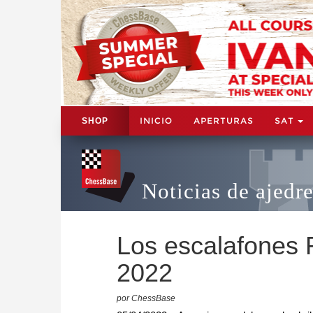
INICIO
APERTURAS
SAT
SHOP
Noticias de ajedr
Los escalafones F
2022
por ChessBase