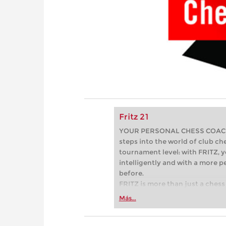
Fritz 21
YOUR PERSONAL CHESS COACH - 
steps into the world of club che
tournament level: with FRITZ, y
intelligently and with a more 
before.
FRITZ is more than just a chess 
Whether you’re taking your firs
Más...
or already playing at a tournam
more efficiently, intelligently