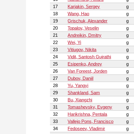
17
Karjakin, Sergey
g
18
Wang, Hao
g
19
Grischuk, Alexander
g
20
Topalov, Veselin
g
21
Andreikin, Dmitry
g
22
Wei, Yi
g
23
Vitiugov, Nikita
g
24
Vidit, Santosh Gujrathi
g
25
Esipenko, Andrey
g
26
Van Foreest, Jorden
g
27
Dubov, Daniil
g
28
Yu, Yangyi
g
29
Shankland, Sam
g
30
Bu, Xiangzhi
g
31
Tomashevsky, Evgeny
g
32
Harikrishna, Pentala
g
33
Vallejo Pons, Francisco
g
34
Fedoseev, Vladimir
g