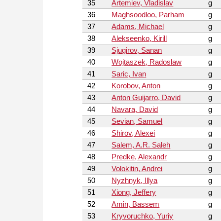
35
Artemiev, Vladislav
g
36
Maghsoodloo, Parham
g
37
Adams, Michael
g
38
Alekseenko, Kirill
g
39
Sjugirov, Sanan
g
40
Wojtaszek, Radoslaw
g
41
Saric, Ivan
g
42
Korobov, Anton
g
43
Anton Guijarro, David
g
44
Navara, David
g
45
Sevian, Samuel
g
46
Shirov, Alexei
g
47
Salem, A.R. Saleh
g
48
Predke, Alexandr
g
49
Volokitin, Andrei
g
50
Nyzhnyk, Illya
g
51
Xiong, Jeffery
g
52
Amin, Bassem
g
53
Kryvoruchko, Yuriy
g