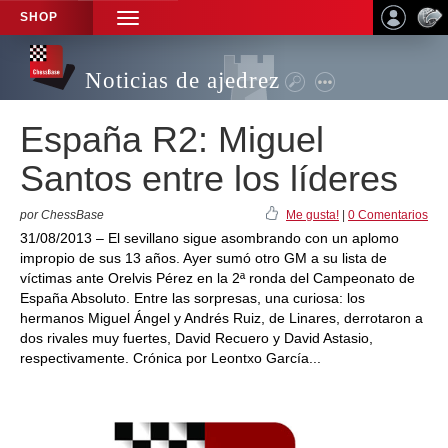
SHOP
TOGGLE
NAVIGATION
Noticias de ajedrez
España R2: Miguel
Santos entre los líderes
por ChessBase
Me gusta!
|
0 Comentarios
31/08/2013 – El sevillano sigue asombrando con un aplomo
impropio de sus 13 años. Ayer sumó otro GM a su lista de
víctimas ante Orelvis Pérez en la 2ª ronda del Campeonato de
España Absoluto. Entre las sorpresas, una curiosa: los
hermanos Miguel Ángel y Andrés Ruiz, de Linares, derrotaron a
dos rivales muy fuertes, David Recuero y David Astasio,
respectivamente. Crónica por Leontxo García...