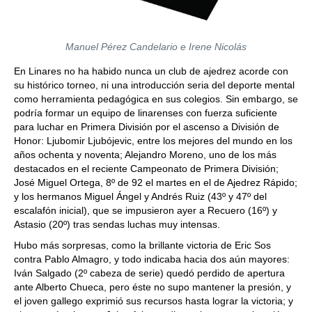
Manuel Pérez Candelario e Irene Nicolás
En Linares no ha habido nunca un club de ajedrez acorde con
su histórico torneo, ni una introducción seria del deporte mental
como herramienta pedagógica en sus colegios. Sin embargo, se
podría formar un equipo de linarenses con fuerza suficiente
para luchar en Primera División por el ascenso a División de
Honor: Ljubomir Ljubójevic, entre los mejores del mundo en los
años ochenta y noventa; Alejandro Moreno, uno de los más
destacados en el reciente Campeonato de Primera División;
José Miguel Ortega, 8º de 92 el martes en el de Ajedrez Rápido;
y los hermanos Miguel Ángel y Andrés Ruiz (43º y 47º del
escalafón inicial), que se impusieron ayer a Recuero (16º) y
Astasio (20º) tras sendas luchas muy intensas.
Hubo más sorpresas, como la brillante victoria de Eric Sos
contra Pablo Almagro, y todo indicaba hacia dos aún mayores:
Iván Salgado (2º cabeza de serie) quedó perdido de apertura
ante Alberto Chueca, pero éste no supo mantener la presión, y
el joven gallego exprimió sus recursos hasta lograr la victoria; y