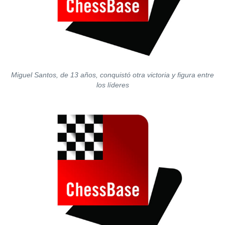
Miguel Santos, de 13 años, conquistó otra victoria y figura entre
los líderes