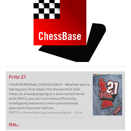
Fritz 21
YOUR PERSONAL CHESS COACH - Whether you’re
taking your first steps into the world of club
chess, or already playing at a tournament level:
with FRITZ, you can train more efficiently,
intelligently and with a more personalised
approach than ever before.
FRITZ is more than just a chess engine – it’s a
training revolution! Whether you’re taking your
first steps into the world of club chess, or already
Más...
playing at a tournament level: with FRITZ, you can