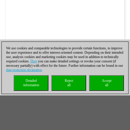
We use cookies and comparable technologies to provide certain functions, to improve
the user experience and to offer interest-oriented content. Depending on their intended
use, analysis cookies and marketing cookies may be used in addition to technically
required cookies.
Here
you can make detailed settings or revoke your consent (if
necessary partially) with effect for the future. Further information can be found in our
data protection declaration
.
Detailed
Reject
Accept
information
all
all