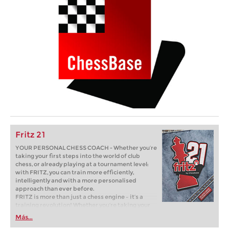
Fritz 21
YOUR PERSONAL CHESS COACH - Whether you’re
taking your first steps into the world of club
chess, or already playing at a tournament level:
with FRITZ, you can train more efficiently,
intelligently and with a more personalised
approach than ever before.
FRITZ is more than just a chess engine – it’s a
training revolution! Whether you’re taking your
first steps into the world of club chess, or already
Más...
playing at a tournament level: with FRITZ, you can