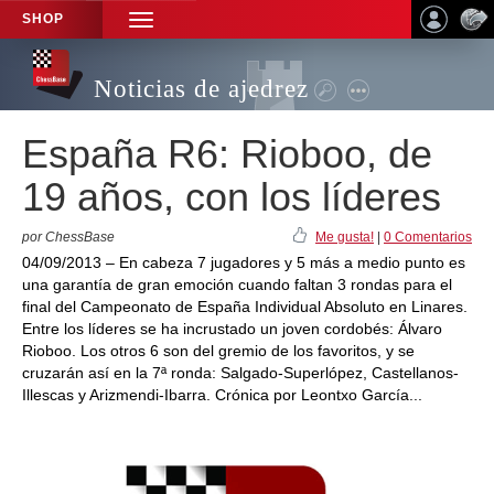
SHOP
TOGGLE
NAVIGATION
Noticias de ajedrez
España R6: Rioboo, de
19 años, con los líderes
por ChessBase
Me gusta!
|
0 Comentarios
04/09/2013 – En cabeza 7 jugadores y 5 más a medio punto es
una garantía de gran emoción cuando faltan 3 rondas para el
final del Campeonato de España Individual Absoluto en Linares.
Entre los líderes se ha incrustado un joven cordobés: Álvaro
Rioboo. Los otros 6 son del gremio de los favoritos, y se
cruzarán así en la 7ª ronda: Salgado-Superlópez, Castellanos-
Illescas y Arizmendi-Ibarra. Crónica por Leontxo García...