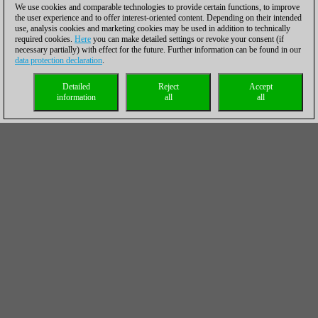
We use cookies and comparable technologies to provide certain functions, to improve
the user experience and to offer interest-oriented content. Depending on their intended
use, analysis cookies and marketing cookies may be used in addition to technically
required cookies.
Here
you can make detailed settings or revoke your consent (if
necessary partially) with effect for the future. Further information can be found in our
data protection declaration
.
Detailed
Reject
Accept
information
all
all