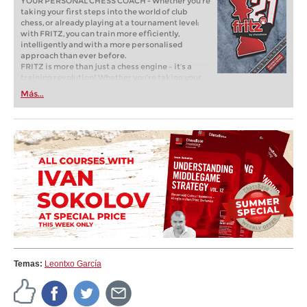
YOUR PERSONAL CHESS COACH - Whether you’re
taking your first steps into the world of club
chess, or already playing at a tournament level:
with FRITZ, you can train more efficiently,
intelligently and with a more personalised
approach than ever before.
FRITZ is more than just a chess engine – it’s a
training revolution! Whether you’re taking your
first steps into the world of club chess, or already
Más...
playing at a tournament level: with FRITZ, you can
train more efficiently, intelligently and with a
more personalised approach than ever before.
Temas:
Leontxo García