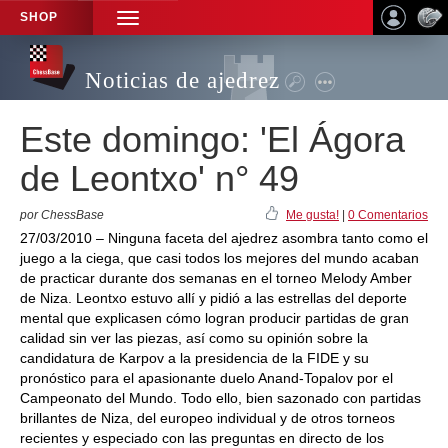
SHOP
TOGGLE
NAVIGATION
Noticias de ajedrez
Este domingo: 'El Ágora
de Leontxo' n° 49
por ChessBase
Me gusta!
|
0 Comentarios
27/03/2010 – Ninguna faceta del ajedrez asombra tanto como el
juego a la ciega, que casi todos los mejores del mundo acaban
de practicar durante dos semanas en el torneo Melody Amber
de Niza. Leontxo estuvo allí y pidió a las estrellas del deporte
mental que explicasen cómo logran producir partidas de gran
calidad sin ver las piezas, así como su opinión sobre la
candidatura de Karpov a la presidencia de la FIDE y su
pronóstico para el apasionante duelo Anand-Topalov por el
Campeonato del Mundo. Todo ello, bien sazonado con partidas
brillantes de Niza, del europeo individual y de otros torneos
recientes y especiado con las preguntas en directo de los