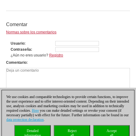
Comentar
Normas sobre los comentarios
Usuario
Contraseña
¿Aún no eres usuario?
Registro
Comentario
We use cookies and comparable technologies to provide certain functions, to improve
the user experience and to offer interest-oriented content. Depending on their intended
use, analysis cookies and marketing cookies may be used in addition to technically
required cookies.
Here
you can make detailed settings or revoke your consent (if
necessary partially) with effect for the future. Further information can be found in our
data protection declaration
.
Política de privacidad
|
Pie de imprenta
|
Para contactar
|
Cookies Management
|
Detailed
Reject
Accept
Licencias
|
Compliance Hotline
|
Inicio
information
all
all