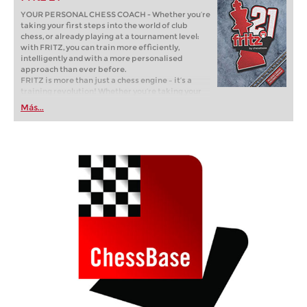
YOUR PERSONAL CHESS COACH - Whether you’re
taking your first steps into the world of club
chess, or already playing at a tournament level:
with FRITZ, you can train more efficiently,
intelligently and with a more personalised
approach than ever before.
FRITZ is more than just a chess engine – it’s a
training revolution! Whether you’re taking your
first steps into the world of club chess, or already
Más...
playing at a tournament level: with FRITZ, you can
train more efficiently, intelligently and with a
more personalised approach than ever before.