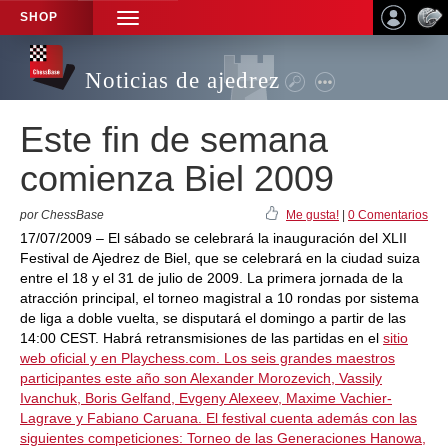
SHOP
TOGGLE
NAVIGATION
Noticias de ajedrez
Este fin de semana
comienza Biel 2009
por ChessBase
Me gusta!
|
0 Comentarios
17/07/2009 – El sábado se celebrará la inauguración del XLII
Festival de Ajedrez de Biel, que se celebrará en la ciudad suiza
entre el 18 y el 31 de julio de 2009. La primera jornada de la
atracción principal, el torneo magistral a 10 rondas por sistema
de liga a doble vuelta, se disputará el domingo a partir de las
14:00 CEST. Habrá retransmisiones de las partidas en el
sitio
web oficial y en
Playchess.com. Los seis grandes maestros
participantes este año son Alexander Morozevich, Vassily
Ivanchuk, Boris Gelfand, Evgeny Alexeev, Maxime Vachier-
Lagrave y Fabiano Caruana. El festival cuenta además con las
siguientes competiciones: Torneo de las Generaciones Hanowa,