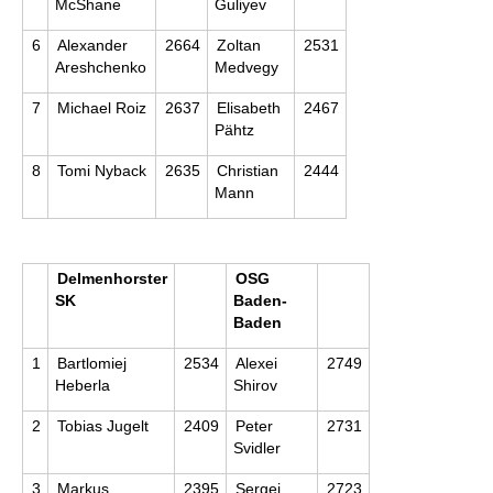
McShane
Guliyev
6
Alexander
2664
Zoltan
2531
Areshchenko
Medvegy
7
Michael Roiz
2637
Elisabeth
2467
Pähtz
8
Tomi Nyback
2635
Christian
2444
Mann
Delmenhorster
OSG
SK
Baden-
Baden
1
Bartlomiej
2534
Alexei
2749
Heberla
Shirov
2
Tobias Jugelt
2409
Peter
2731
Svidler
3
Markus
2395
Sergei
2723