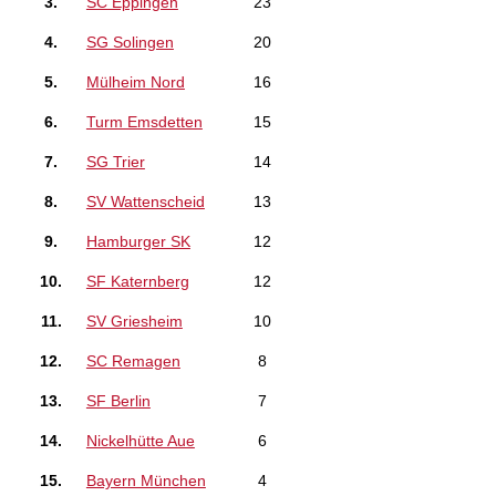
3.
SC Eppingen
23
4.
SG Solingen
20
5.
Mülheim Nord
16
6.
Turm Emsdetten
15
7.
SG Trier
14
8.
SV Wattenscheid
13
9.
Hamburger SK
12
10.
SF Katernberg
12
11.
SV Griesheim
10
12.
SC Remagen
8
13.
SF Berlin
7
14.
Nickelhütte Aue
6
15.
Bayern München
4