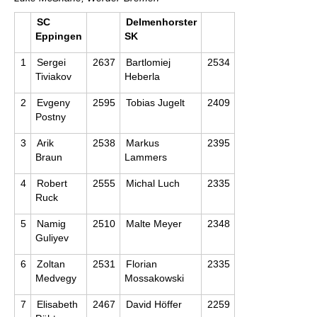
SC
Delmenhorster
Eppingen
SK
1
Sergei
2637
Bartlomiej
2534
Tiviakov
Heberla
2
Evgeny
2595
Tobias Jugelt
2409
Postny
3
Arik
2538
Markus
2395
Braun
Lammers
4
Robert
2555
Michal Luch
2335
Ruck
5
Namig
2510
Malte Meyer
2348
Guliyev
6
Zoltan
2531
Florian
2335
Medvegy
Mossakowski
7
Elisabeth
2467
David Höffer
2259