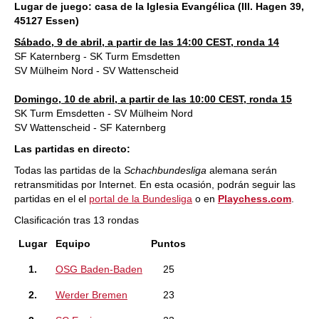
Lugar de juego: casa de la Iglesia Evangélica (III. Hagen 39,
45127 Essen)
Sábado, 9 de abril, a partir de las 14:00 CEST, ronda 14
SF Katernberg - SK Turm Emsdetten
SV Mülheim Nord - SV Wattenscheid
Domingo, 10 de abril, a partir de las 10:00 CEST, ronda 15
SK Turm Emsdetten - SV Mülheim Nord
SV Wattenscheid - SF Katernberg
Las partidas en directo:
Todas las partidas de la
Schachbundesliga
alemana serán
retransmitidas por Internet. En esta ocasión, podrán seguir las
partidas en el el
portal de la Bundesliga
o en
Playchess.com
.
Clasificación tras 13 rondas
Lugar
Equipo
Puntos
1.
OSG Baden-Baden
25
2.
Werder Bremen
23