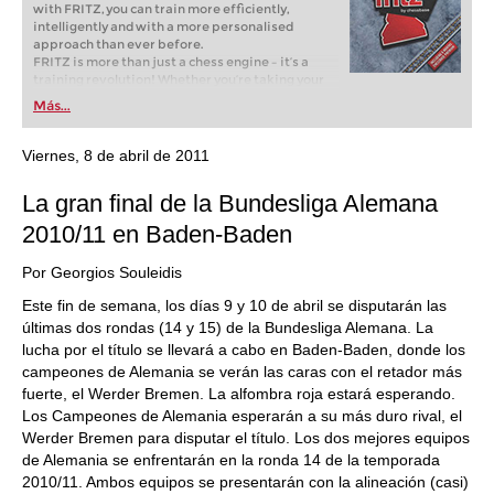
with FRITZ, you can train more efficiently,
intelligently and with a more personalised
approach than ever before.
FRITZ is more than just a chess engine – it’s a
training revolution! Whether you’re taking your
first steps into the world of club chess, or already
Más...
playing at a tournament level: with FRITZ, you can
train more efficiently, intelligently and with a
more personalised approach than ever before.
Viernes, 8 de abril de 2011
La gran final de la Bundesliga Alemana
2010/11 en Baden-Baden
Por Georgios Souleidis
Este fin de semana, los días 9 y 10 de abril se disputarán las
últimas dos rondas (14 y 15) de la Bundesliga Alemana. La
lucha por el título se llevará a cabo en Baden-Baden, donde los
campeones de Alemania se verán las caras con el retador más
fuerte, el Werder Bremen. La alfombra roja estará esperando.
Los Campeones de Alemania esperarán a su más duro rival, el
Werder Bremen para disputar el título. Los dos mejores equipos
de Alemania se enfrentarán en la ronda 14 de la temporada
2010/11. Ambos equipos se presentarán con la alineación (casi)