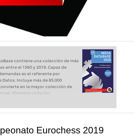
sBase contiene una colección de más
as entre el 1560 y 2019. Capaz de
demandas es el referente por
e Datos. Incluye más de 85.000
convierte en la mayor colección de
 nivel. ¡Entrene como los
Mega Database 2020 de ChessBase
l para la próxima partida. Aprenda de
der mejor sus variantes favoritas, a
etc.
mpeonato Eurochess 2019