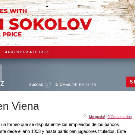
APRENDER AJEDREZ
ez
S
BUSCAR:
IDIOMAS:
DE
EN
ES
FR
en Viena
Me gusta!
|
0 Comentarios
un torneo que se disputa entre los empleados de los bancos
te dede el año 1998 y hasta participan jugadores titulados. Este