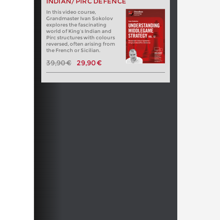
INDIAN/PIRC DEFENCE
In this video course,
Grandmaster Ivan Sokolov
explores the fascinating
world of King’s Indian and
Pirc structures with colours
reversed, often arising from
the French or Sicilian.
39,90 €
29,90 €