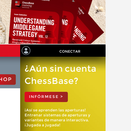
CONECTAR
¿Aún sin cuenta
ChessBase?
HOP
INFÓRMESE >
¡Así se aprenden las aperturas!
Entrenar sistemas de aperturas y
variantes de manera interactiva.
¡Jugada a jugada!