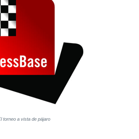
l torneo a vista de pájaro