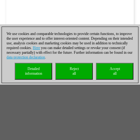
We use cookies and comparable technologies to provide certain functions, to improve
the user experience and to offer interest-oriented content. Depending on their intended
use, analysis cookies and marketing cookies may be used in addition to technically
required cookies.
Here
you can make detailed settings or revoke your consent (if
necessary partially) with effect for the future. Further information can be found in our
data protection declaration
.
Detailed
Reject
Accept
information
all
all
Grupo B