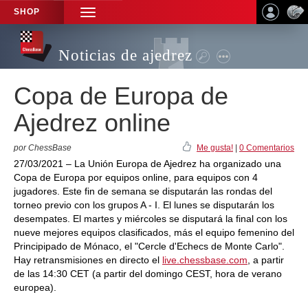
SHOP
TOGGLE
NAVIGATION
Noticias de ajedrez
Copa de Europa de
Ajedrez online
por ChessBase
Me gusta!
|
0 Comentarios
27/03/2021 – La Unión Europa de Ajedrez ha organizado una
Copa de Europa por equipos online, para equipos con 4
jugadores. Este fin de semana se disputarán las rondas del
torneo previo con los grupos A - I. El lunes se disputarán los
desempates. El martes y miércoles se disputará la final con los
nueve mejores equipos clasificados, más el equipo femenino del
Principipado de Mónaco, el "Cercle d'Echecs de Monte Carlo".
Hay retransmisiones en directo el
live.chessbase.com
, a partir
de las 14:30 CET (a partir del domingo CEST, hora de verano
europea).