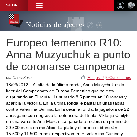
SHOP
TOGGLE
NAVIGATION
Noticias de ajedrez
Europeo femenino R10:
Anna Muzyuchuk a punto
de coronarse campeona
por ChessBase
Me gusta!
|
0 Comentarios
13/03/2012 – A falta de la última ronda, Anna Muzychuk es la
líder del Campeonato de Europa Femenino que se está
disputando en Turquía. Ha sumado 8,5 puntos en 10 rondas y
acaricia la victoria. En la última ronda le bastarán unas tablas
contra Valentina Gunina. En la décima ronda, la jugadora de 22
años ganó con negras a la defensora del título, Viktorija Cmilyte,
en una variante Anti-Moscú. La ganadora recibirá un premio de
20.500 euros en metálico. La plata y el bronce obtendrán
15.500 y 11.500 euros, respectivamente. Valentina Gunina y