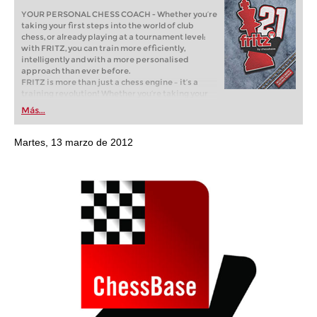
YOUR PERSONAL CHESS COACH - Whether you’re
taking your first steps into the world of club
chess, or already playing at a tournament level:
with FRITZ, you can train more efficiently,
intelligently and with a more personalised
approach than ever before.
FRITZ is more than just a chess engine – it’s a
training revolution! Whether you’re taking your
first steps into the world of club chess, or already
Más...
playing at a tournament level: with FRITZ, you can
train more efficiently, intelligently and with a
more personalised approach than ever before.
Martes, 13 marzo de 2012