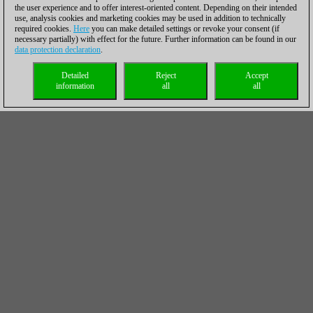
the user experience and to offer interest-oriented content. Depending on their intended
use, analysis cookies and marketing cookies may be used in addition to technically
required cookies.
Here
you can make detailed settings or revoke your consent (if
necessary partially) with effect for the future. Further information can be found in our
data protection declaration
.
Detailed
Reject
Accept
information
all
all