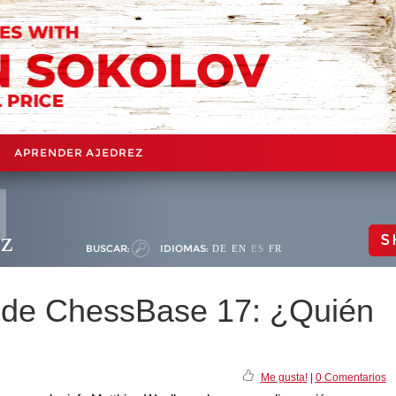
APRENDER AJEDREZ
ez
S
BUSCAR:
IDIOMAS:
DE
EN
ES
FR
o de ChessBase 17: ¿Quién
Me gusta!
|
0 Comentarios