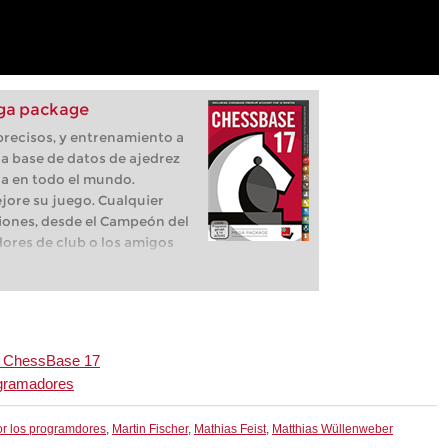
ga package
 precisos, y entrenamiento a
a base de datos de ajedrez
ia en todo el mundo.
jore su juego. Cualquier
iones, desde el Campeón del
ores de club o los amigos
os, trabajan con esta
e Mega.
on ChessBase 17
ogramadores
r los programdores
,
Martin Fischer
,
Mathias Feist
,
Matthias Wüllenweber