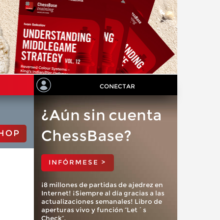
CONECTAR
¿Aún sin cuenta
ChessBase?
HOP
INFÓRMESE >
¡8 millones de partidas de ajedrez en
Internet! ¡Siempre al día gracias a las
actualizaciones semanales! Libro de
aperturas vivo y función “Let´s
Check”.