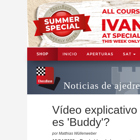
INICIO
APERTURAS
SAT
SHOP
Noticias de ajedr
Vídeo explicativ
es 'Buddy'?
por Matthias Wüllenweber