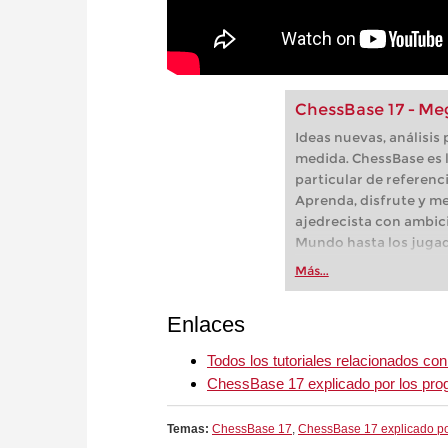
ChessBase 17 - Me
Ideas nuevas, análisis
medida. ChessBase es l
particular de referenc
Aprenda, disfrute y me
ajedrecista con ambic
Mundo hasta los jugad
ajedrecistas aficionad
Más...
herramienta. - Paquet
Enlaces
Todos los tutoriales relacionados c
ChessBase 17 explicado por los pr
Temas:
ChessBase 17
,
ChessBase 17 explicado po