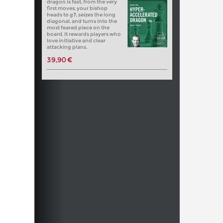
dragon is fast, from the very
first moves, your bishop
heads to g7, seizes the long
diagonal, and turns into the
most feared piece on the
board. It rewards players who
love initiative and clear
attacking plans.
39,90 €