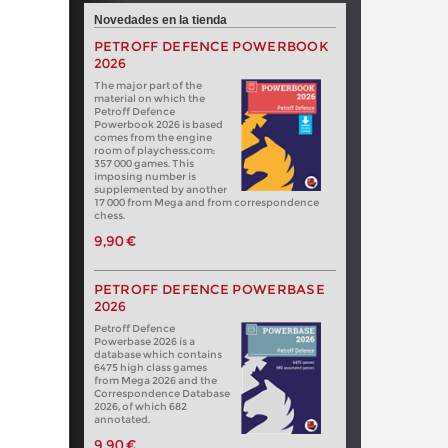
Novedades en la tienda
PETROFF DEFENCE POWERBOOK
2026
The major part of the
material on which the
Petroff Defence
Powerbook 2026 is based
comes from the engine
room of playchess.com:
357 000 games. This
imposing number is
supplemented by another
17 000 from Mega and from correspondence
chess.
9,90 €
PETROFF DEFENCE POWERBASE
2026
Petroff Defence
Powerbase 2026 is a
database which contains
6475 high class games
from Mega 2026 and the
Correspondence Database
2026, of which 682
annotated.
9,90 €