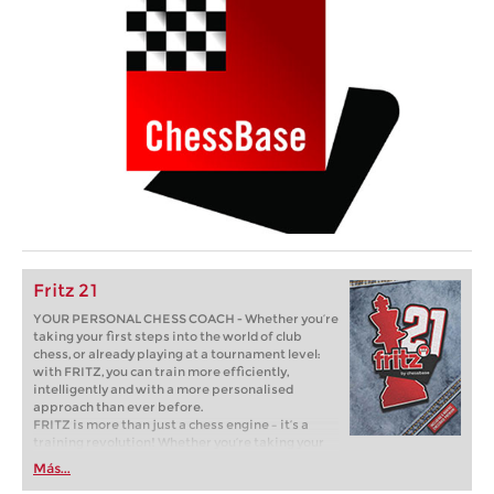
Fritz 21
YOUR PERSONAL CHESS COACH - Whether you’re
taking your first steps into the world of club
chess, or already playing at a tournament level:
with FRITZ, you can train more efficiently,
intelligently and with a more personalised
approach than ever before.
FRITZ is more than just a chess engine – it’s a
training revolution! Whether you’re taking your
first steps into the world of club chess, or already
Más...
playing at a tournament level: with FRITZ, you can