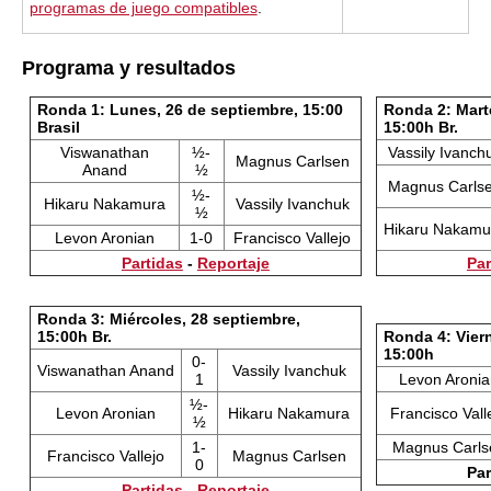
programas de juego compatibles
.
Programa y resultados
Ronda 1: Lunes, 26 de septiembre, 15:00
Ronda 2: Mart
Brasil
15:00h Br.
Viswanathan
½-
Vassily Ivanch
Magnus Carlsen
Anand
½
Magnus Carls
½-
Hikaru Nakamura
Vassily Ivanchuk
½
Hikaru Nakamu
Levon Aronian
1-0
Francisco Vallejo
Partidas
-
Reportaje
Par
Ronda 3: Miércoles, 28 septiembre,
15:00h Br.
Ronda 4: Vier
15:00h
0-
Viswanathan Anand
Vassily Ivanchuk
1
Levon Aroni
½-
Levon Aronian
Hikaru Nakamura
Francisco Vall
½
1-
Magnus Carls
Francisco Vallejo
Magnus Carlsen
0
Par
Partidas
-
Reportaje