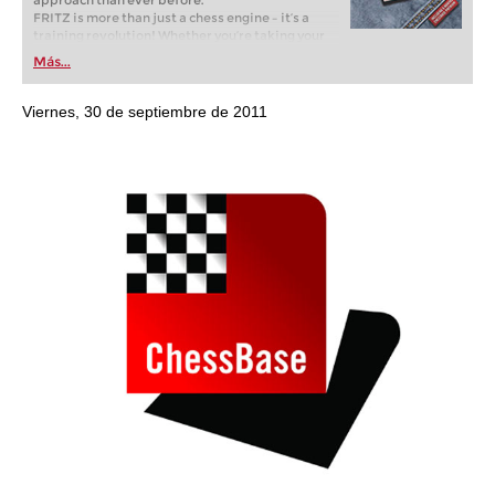
approach than ever before.
FRITZ is more than just a chess engine – it’s a
training revolution! Whether you’re taking your
first steps into the world of club chess, or already
Más...
playing at a tournament level: with FRITZ, you can
train more efficiently, intelligently and with a
more personalised approach than ever before.
Viernes, 30 de septiembre de 2011