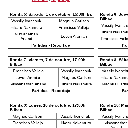
Ronda 5: Sábado, 1 de octubre, 15:00h Br.
Ronda 6: Juev
Bilbao
Vassily Ivanchuk
Magnus Carlsen
Vassily Ivanch
Hikaru Nakamura
Francisco Vallejo
Hikaru Nakamu
Viswanathan
Levon Aronian
Anand
Francisco Valle
Partidas - Reportaje
Par
Ronda 7: Viernes, 7 de octubre, 17:00h
Ronda 8: Sába
Bilbao
Bilbao
Francisco Vallejo
Vassily Ivanchuk
Vassily Ivanch
Levon Aronian
Magnus Carlsen
Hikaru Nakam
Viswanathan Anand
Hikaru Nakamura
Magnus Carls
Partidas - Reportaje
Par
Ronda 9: Lunes, 10 de octubre, 17:00h
Ronda 10: Mar
Bilbao
Bilbao
Magnus Carlsen
Vassily Ivanchuk
Vassily Ivanch
Francisco Vallejo
Hikaru Nakamura
Viswanathan
Anand