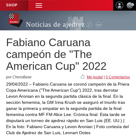
SHOP
TOGGLE
NAVIGATION
Noticias de ajedrez
Fabiano Caruana
campeón de "The
American Cup" 2022
por ChessBase
Me gusta!
|
0 Comentarios
29/04/2022 – Fabiano Caruana se coronó campeón de la Priera
Copa Americana ("The American Cup") 2022, tras derrotar
Levon Aronian en la segunda partida clásica de la final. En la
sección femenina, la GM Irina Krush se aseguró el triunfo tras
ganar la primera y empatar en la segunda partida de la final
femenina contra MF FM Alice Lee. Crónica final. Esta tarde se
disputará un torneo de ajedrez rápido en San Luis (EE. UU.) |
En la foto: Fabiano Caruana y Levon Aronian | Foto cortesía del
Club de Ajedrez de San Luis, Lennart Ootes