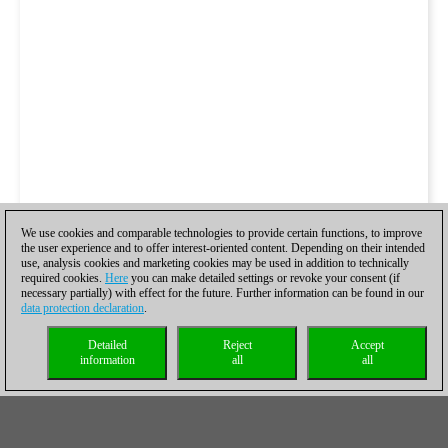
We use cookies and comparable technologies to provide certain functions, to improve
the user experience and to offer interest-oriented content. Depending on their intended
use, analysis cookies and marketing cookies may be used in addition to technically
required cookies.
Here
you can make detailed settings or revoke your consent (if
necessary partially) with effect for the future. Further information can be found in our
data protection declaration
.
Detailed
Reject
Accept
information
all
all