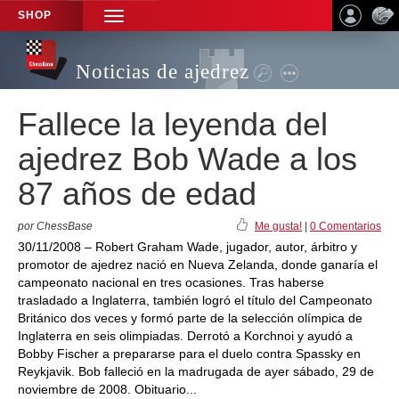
SHOP
TOGGLE
NAVIGATION
Noticias de ajedrez
Fallece la leyenda del
ajedrez Bob Wade a los
87 años de edad
por ChessBase
Me gusta!
|
0 Comentarios
30/11/2008 – Robert Graham Wade, jugador, autor, árbitro y
promotor de ajedrez nació en Nueva Zelanda, donde ganaría el
campeonato nacional en tres ocasiones. Tras haberse
trasladado a Inglaterra, también logró el título del Campeonato
Británico dos veces y formó parte de la selección olímpica de
Inglaterra en seis olimpiadas. Derrotó a Korchnoi y ayudó a
Bobby Fischer a prepararse para el duelo contra Spassky en
Reykjavik. Bob falleció en la madrugada de ayer sábado, 29 de
noviembre de 2008. Obituario...