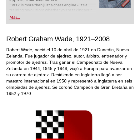
approach than ever before.
FRITZ is more than just a chess engine – it’s a
training revolution! Whether you’re taking your
first steps into the world of club chess, or already
Más...
playing at a tournament level: with FRITZ, you can
train more efficiently, intelligently and with a
more personalised approach than ever before.
Robert Graham Wade, 1921–2008
Robert Wade, nació el 10 de abril de 1921 en Dunedin, Nueva
Zelanda. Fue jugador de ajedrez, autor, árbitro, entrenador y
promotor de ajedrez. Tras ganar el Campeonato de Nueva
Zelanda en 1944, 1945 y 1948, viajó a Europa para avanzar en
su carrera de ajedrez. Residiendo en Inglaterra llegó a ser
maestro internacional en 1950 y representó a Inglaterra en seis
olimpiadas de ajedrez. Se coronó Campeón de Gran Bretaña en
1952 y 1970.