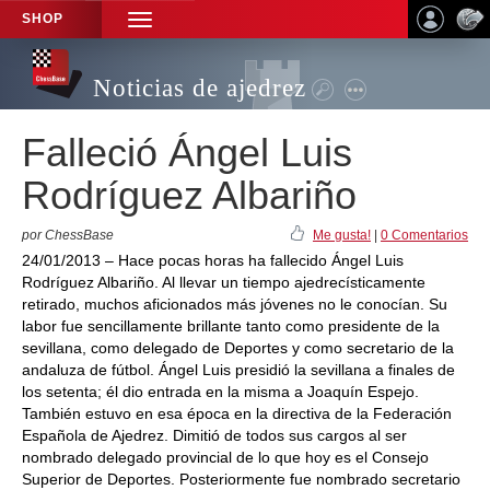
SHOP
TOGGLE
NAVIGATION
Noticias de ajedrez
Falleció Ángel Luis
Rodríguez Albariño
por ChessBase
Me gusta!
|
0 Comentarios
24/01/2013 – Hace pocas horas ha fallecido Ángel Luis
Rodríguez Albariño. Al llevar un tiempo ajedrecísticamente
retirado, muchos aficionados más jóvenes no le conocían. Su
labor fue sencillamente brillante tanto como presidente de la
sevillana, como delegado de Deportes y como secretario de la
andaluza de fútbol. Ángel Luis presidió la sevillana a finales de
los setenta; él dio entrada en la misma a Joaquín Espejo.
También estuvo en esa época en la directiva de la Federación
Española de Ajedrez. Dimitió de todos sus cargos al ser
nombrado delegado provincial de lo que hoy es el Consejo
Superior de Deportes. Posteriormente fue nombrado secretario