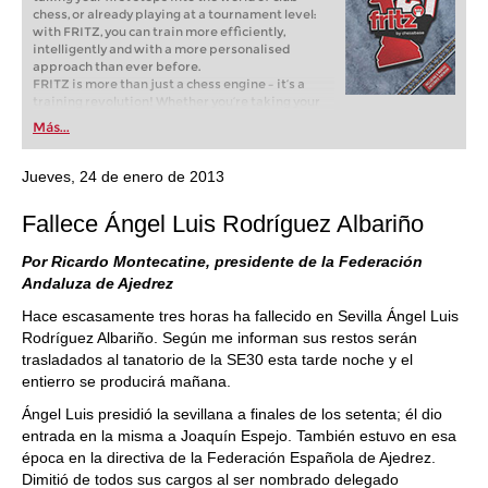
chess, or already playing at a tournament level:
with FRITZ, you can train more efficiently,
intelligently and with a more personalised
approach than ever before.
FRITZ is more than just a chess engine – it’s a
training revolution! Whether you’re taking your
first steps into the world of club chess, or already
Más...
playing at a tournament level: with FRITZ, you can
train more efficiently, intelligently and with a
more personalised approach than ever before.
Jueves, 24 de enero de 2013
Fallece Ángel Luis Rodríguez Albariño
Por Ricardo Montecatine, presidente de la Federación
Andaluza de Ajedrez
Hace escasamente tres horas ha fallecido en Sevilla Ángel Luis
Rodríguez Albariño. Según me informan sus restos serán
trasladados al tanatorio de la SE30 esta tarde noche y el
entierro se producirá mañana.
Ángel Luis presidió la sevillana a finales de los setenta; él dio
entrada en la misma a Joaquín Espejo. También estuvo en esa
época en la directiva de la Federación Española de Ajedrez.
Dimitió de todos sus cargos al ser nombrado delegado