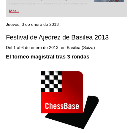
training revolution! Whether you’re taking your
first steps into the world of club chess, or already
Más...
playing at a tournament level: with FRITZ, you can
train more efficiently, intelligently and with a
more personalised approach than ever before.
Jueves, 3 de enero de 2013
Festival de Ajedrez de Basilea 2013
Del 1 al 6 de enero de 2013, en Basilea (Suiza)
El torneo magistral tras 3 rondas