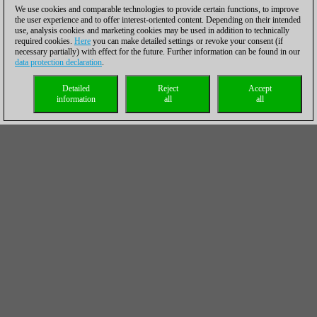
We use cookies and comparable technologies to provide certain functions, to improve
the user experience and to offer interest-oriented content. Depending on their intended
use, analysis cookies and marketing cookies may be used in addition to technically
required cookies.
Here
you can make detailed settings or revoke your consent (if
necessary partially) with effect for the future. Further information can be found in our
data protection declaration
.
Detailed
Reject
Accept
information
all
all