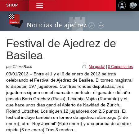
SHOP
TOGGLE
NAVIGATION
Noticias de ajedrez
Festival de Ajedrez de
Basilea
por ChessBase
Me gusta!
|
0 Comentarios
03/01/2013 – Entre el 1 y el 6 de enero de 2013 se está
celebrando el Festival de Ajedrez de Basilea. El torneo magistral
lo disputan 197 jugadores. Con tres rondas disputadas, tres
jugadores siguen con el marcador perfecto: el ganador del año
pasado Boris Grachev (Rusia), Leventja Vajda (Rumanía) y el
que hace unos días ganó el Abierto de Navidad de Zúrich,
Roland Lötscher. Los siguen 12 jugadores con 2,5 puntos. El
festival incluye también un torneo de ajedrez relámpago (3 de
enero), otro "Rey Juvenil" (6 de enero) y una prueba de ajedrez
rápido (6 de enero) Tras 3 rondas...