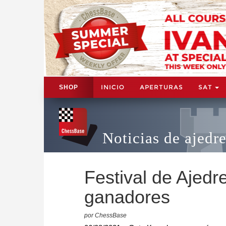
INICIO
APERTURAS
SAT
SHOP
Noticias de ajedr
Festival de Ajedr
ganadores
por ChessBase