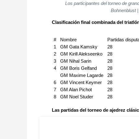
Los participantes del torneo de gran
Bohnenblust
Clasificación final combinada del triatló
#
Nombre
Partidas dispu
1
GM Gata Kamsky
28
2
GM Kirill Alekseenko
28
3
GM Nihal Sarin
28
4
GM Boris Gelfand
28
GM Maxime Lagarde
28
6
GM Vincent Keymer
28
7
GM Alan Pichot
28
8
GM Noel Studer
28
Las partidas del torneo de ajedrez clási