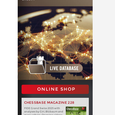
ONLINE SHOP
CHESSBASE MAGAZINE 228
FIDE Grand Swiss 2025 with
analyses by Giri, Blübaum and
many others. Opening videos