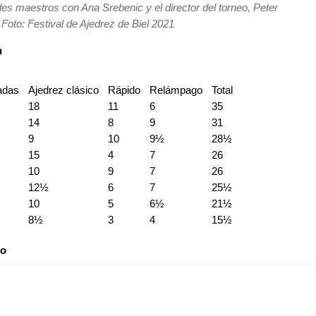
des maestros con Ana Srebenic y el director del torneo, Peter
| Foto: Festival de Ajedrez de Biel 2021
n
tadas
Ajedrez clásico
Rápido
Relámpago
Total
18
11
6
35
14
8
9
31
9
10
9½
28½
15
4
7
26
10
9
7
26
12½
6
7
25½
10
5
6½
21½
8½
3
4
15½
co