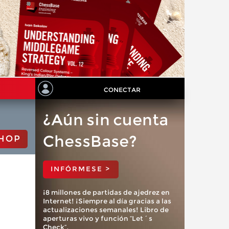
CONECTAR
¿Aún sin cuenta
ChessBase?
HOP
INFÓRMESE >
¡8 millones de partidas de ajedrez en
Internet! ¡Siempre al día gracias a las
actualizaciones semanales! Libro de
aperturas vivo y función “Let´s
Check”.