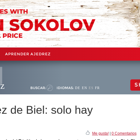
APRENDER AJEDREZ
ez
S
BUSCAR:
IDIOMAS:
DE
EN
ES
FR
ez de Biel: solo hay
Me gusta!
|
0 Comentarios