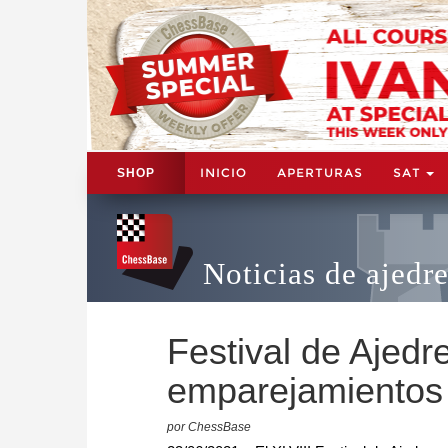
INICIO
APERTURAS
SAT
SHOP
Noticias de ajedr
Festival de Ajed
emparejamientos
por ChessBase