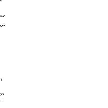
jow
jow
rs
jow
an