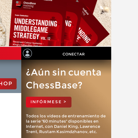
CONECTAR
¿Aún sin cuenta
ChessBase?
HOP
INFÓRMESE >
Todos los vídeos de entrenamiento de
la serie "60 minutes" disponibles en
Internet, con Daniel King, Lawrence
Trent, Rustam Kasimdzhanov, etc.