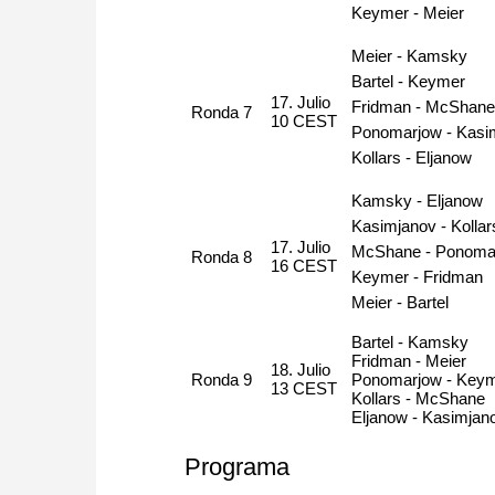
Keymer - Meier
Meier - Kamsky
Bartel - Keymer
17. Julio
Fridman - McShan
Ronda 7
10 CEST
Ponomarjow - Kasi
Kollars - Eljanow
Kamsky - Eljanow
Kasimjanov - Kollar
17. Julio
McShane - Ponoma
Ronda 8
16 CEST
Keymer - Fridman
Meier - Bartel
Bartel - Kamsky
Fridman - Meier
18. Julio
Ronda 9
Ponomarjow - Key
13 CEST
Kollars - McShane
Eljanow - Kasimjan
Programa