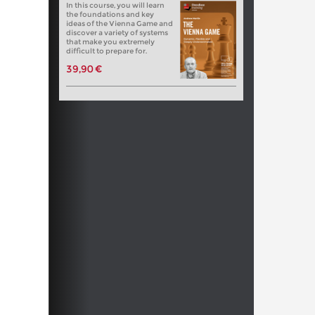
In this course, you will learn
the foundations and key
ideas of the Vienna Game and
discover a variety of systems
that make you extremely
difficult to prepare for.
39,90 €