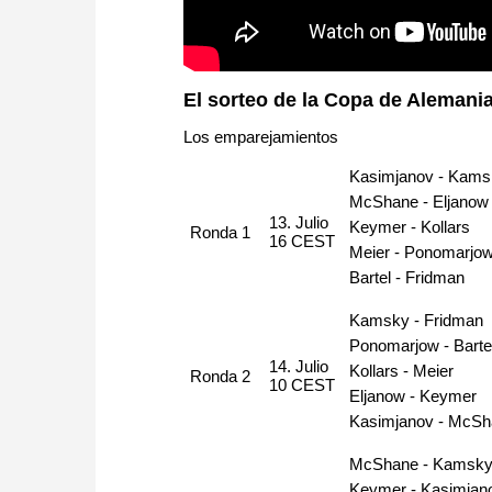
El sorteo de la Copa de Alemani
Los emparejamientos
Kasimjanov - Kam
McShane - Eljanow
13. Julio
Keymer - Kollars
Ronda 1
16 CEST
Meier - Ponomarjo
Bartel - Fridman
Kamsky - Fridman
Ponomarjow - Barte
14. Julio
Kollars - Meier
Ronda 2
10 CEST
Eljanow - Keymer
Kasimjanov - McS
McShane - Kamsk
Keymer - Kasimjan