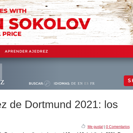
APRENDER AJEDREZ
ez
S
BUSCAR:
IDIOMAS:
DE
EN
ES
FR
rez de Dortmund 2021: los
Me gusta!
|
0 Comentarios