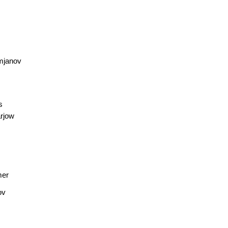
e
mjanov
s
rjow
mer
ov