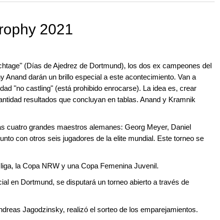
rophy 2021
chtage" (Días de Ajedrez de Dortmund), los dos ex campeones del
 Anand darán un brillo especial a este acontecimiento. Van a
dad "no castling" (está prohibido enrocarse). La idea es, crear
cantidad resultados que concluyan en tablas. Anand y Kramnik
ras cuatro grandes maestros alemanes: Georg Meyer, Daniel
unto con otros seis jugadores de la elite mundial. Este torneo se
 liga, la Copa NRW y una Copa Femenina Juvenil.
al en Dortmund, se disputará un torneo abierto a través de
ndreas Jagodzinsky, realizó el sorteo de los emparejamientos.