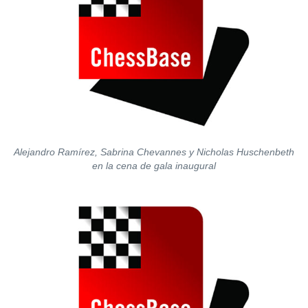
Alejandro Ramírez, Sabrina Chevannes y Nicholas Huschenbeth
en la cena de gala inaugural