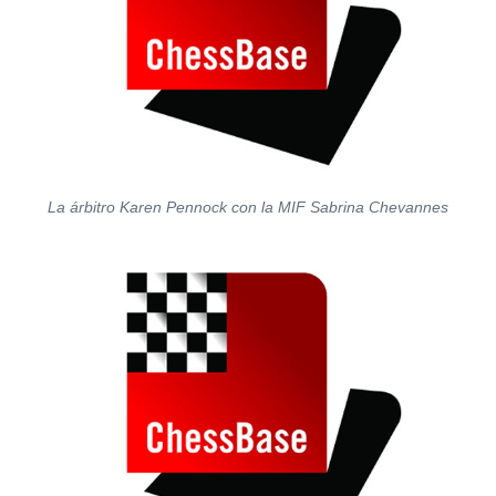
La árbitro Karen Pennock con la MIF Sabrina Chevannes