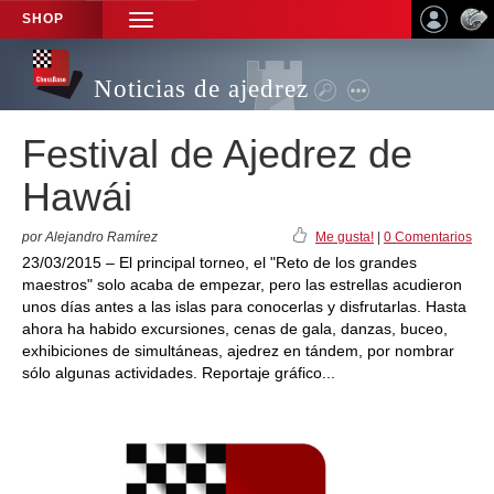
SHOP
TOGGLE
NAVIGATION
Noticias de ajedrez
Festival de Ajedrez de
Hawái
por Alejandro Ramírez
Me gusta!
|
0 Comentarios
23/03/2015 – El principal torneo, el "Reto de los grandes
maestros" solo acaba de empezar, pero las estrellas acudieron
unos días antes a las islas para conocerlas y disfrutarlas. Hasta
ahora ha habido excursiones, cenas de gala, danzas, buceo,
exhibiciones de simultáneas, ajedrez en tándem, por nombrar
sólo algunas actividades. Reportaje gráfico...