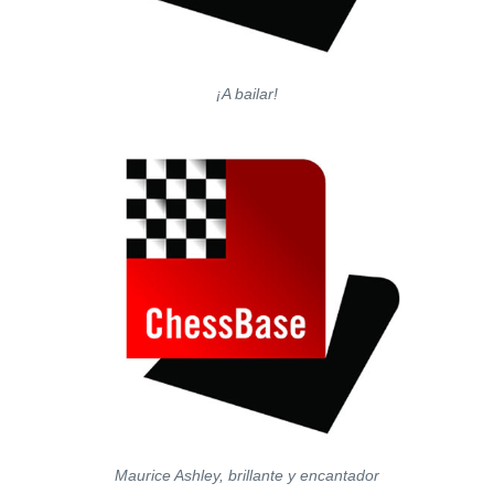
¡A bailar!
Maurice Ashley, brillante y encantador