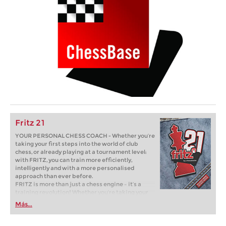
Fritz 21
YOUR PERSONAL CHESS COACH - Whether you’re
taking your first steps into the world of club
chess, or already playing at a tournament level:
with FRITZ, you can train more efficiently,
intelligently and with a more personalised
approach than ever before.
FRITZ is more than just a chess engine – it’s a
training revolution! Whether you’re taking your
first steps into the world of club chess, or already
Más...
playing at a tournament level: with FRITZ, you can
train more efficiently, intelligently and with a
more personalised approach than ever before.