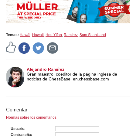
Temas:
Hawái
,
Hawaii
,
Hou Yifan
,
Ramírez
,
Sam Shankland
Alejandro Ramírez
Gran maestro, coeditor de la página inglesa de
noticias de ChessBase, en.chessbase.com
Comentar
Normas sobre los comentarios
Usuario
Contraseña