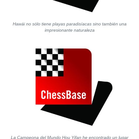
Hawái no sólo tiene playas paradisíacas sino también una
impresionante naturaleza
La Campeona del Mundo Hou Yifan he encontrado un lugar