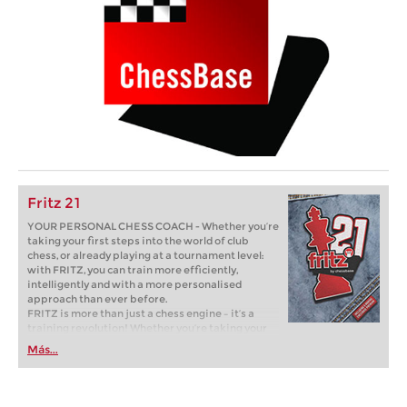
Fritz 21
YOUR PERSONAL CHESS COACH - Whether you’re
taking your first steps into the world of club
chess, or already playing at a tournament level:
with FRITZ, you can train more efficiently,
intelligently and with a more personalised
approach than ever before.
FRITZ is more than just a chess engine – it’s a
training revolution! Whether you’re taking your
first steps into the world of club chess, or already
Más...
playing at a tournament level: with FRITZ, you can
train more efficiently, intelligently and with a
more personalised approach than ever before.