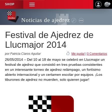
SHOP
TOGGLE
NAVIGATION
Noticias de ajedrez
Festival de Ajedrez de
Llucmajor 2014
por Patricia Claros Aguilar
Me gusta!
|
0 Comentarios
26/05/2014 – Del 10 al 18 de mayo se celebró en Llucmajor un
festival de ajedrez que consistió en tres pruebas consistentes
en un interesante torneo de ajedrez relámpago, un fortísimo
abierto internacional y un certamen escolar por equipos. ¡Los
tiburones de ajedrez no muerden, solo quieren jugar!