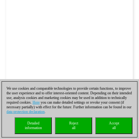
We use cookies and comparable technologies to provide certain functions, to improve
the user experience and to offer interest-oriented content. Depending on their intended
use, analysis cookies and marketing cookies may be used in addition to technically
required cookies.
Here
you can make detailed settings or revoke your consent (if
necessary partially) with effect for the future. Further information can be found in our
data protection declaration
.
Detailed
Reject
Accept
information
all
all