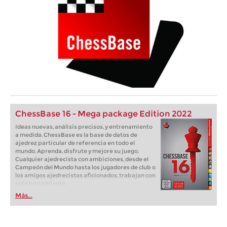
ChessBase 16 - Mega package Edition 2022
Ideas nuevas, análisis precisos, y entrenamiento
a medida. ChessBase es la base de datos de
ajedrez particular de referencia en todo el
mundo. Aprenda, disfrute y mejore su juego.
Cualquier ajedrecista con ambiciones, desde el
Campeón del Mundo hasta los jugadores de club o
los amigos ajedrecistas aficionados, trabajan con
esta herramienta.
Más...