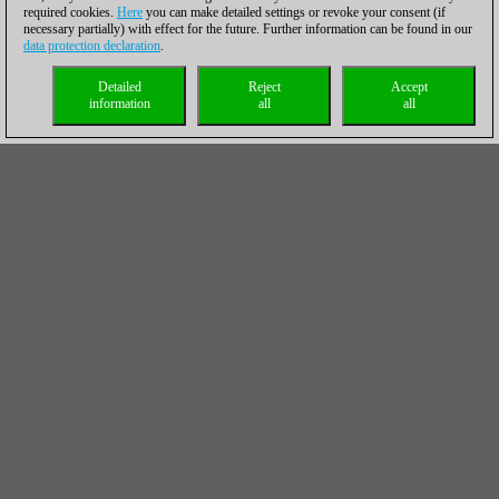
required cookies.
Here
you can make detailed settings or revoke your consent (if
necessary partially) with effect for the future. Further information can be found in our
data protection declaration
.
Detailed
Reject
Accept
information
all
all
Todas las partidas disputadas hasta ahora
(torneo magistral)