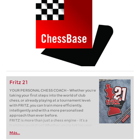
Fritz 21
YOUR PERSONAL CHESS COACH - Whether you’re
taking your first steps into the world of club
chess, or already playing at a tournament level:
with FRITZ, you can train more efficiently,
intelligently and with a more personalised
approach than ever before.
FRITZ is more than just a chess engine – it’s a
training revolution! Whether you’re taking your
first steps into the world of club chess, or already
Más...
playing at a tournament level: with FRITZ, you can