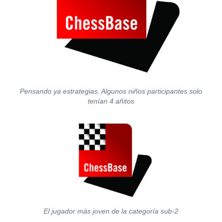
Pensando ya estrategias. Algunos niños participantes solo
tenían 4 añitos
El jugador más joven de la categoría sub-2