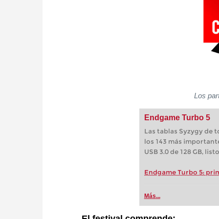
Los part
Endgame Turbo 5
Las tablas Syzygy de to
los 143 más importante
USB 3.0 de 128 GB, list
Endgame Turbo 5: pri
Más...
El festival comprende: