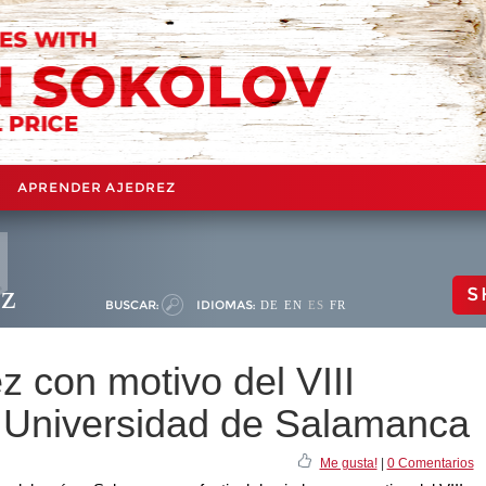
APRENDER AJEDREZ
ez
S
BUSCAR:
IDIOMAS:
DE
EN
ES
FR
z con motivo del VIII
 Universidad de Salamanca
Me gusta!
|
0 Comentarios