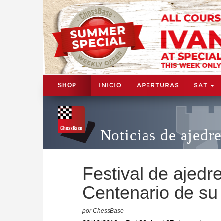
INICIO
APERTURAS
SAT
SHOP
Noticias de ajedr
Festival de ajedre
Centenario de su
por ChessBase