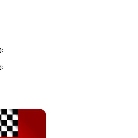
):
):