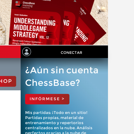
CONECTAR
¿Aún sin cuenta
ChessBase?
HOP
INFÓRMESE >
Mis partidas: ¡Todo en un sitio!
Partidas propias, material de
entrenamiento y repertorios
centralizados en la nube. Análisis
perfectos gracias a la nube de