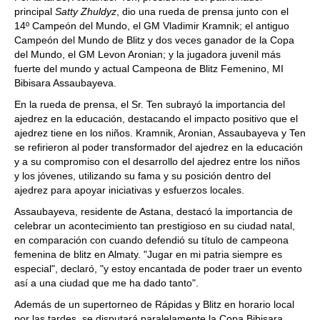
principal
Satty Zhuldyz
, dio una rueda de prensa junto con el
14º Campeón del Mundo, el GM Vladimir Kramnik; el antiguo
Campeón del Mundo de Blitz y dos veces ganador de la Copa
del Mundo, el GM Levon Aronian; y la jugadora juvenil más
fuerte del mundo y actual Campeona de Blitz Femenino, MI
Bibisara Assaubayeva.
En la rueda de prensa, el Sr. Ten subrayó la importancia del
ajedrez en la educación, destacando el impacto positivo que el
ajedrez tiene en los niños. Kramnik, Aronian, Assaubayeva y Ten
se refirieron al poder transformador del ajedrez en la educación
y a su compromiso con el desarrollo del ajedrez entre los niños
y los jóvenes, utilizando su fama y su posición dentro del
ajedrez para apoyar iniciativas y esfuerzos locales.
Assaubayeva, residente de Astana, destacó la importancia de
celebrar un acontecimiento tan prestigioso en su ciudad natal,
en comparación con cuando defendió su título de campeona
femenina de blitz en Almaty. "Jugar en mi patria siempre es
especial", declaró, "y estoy encantada de poder traer un evento
así a una ciudad que me ha dado tanto".
Además de un supertorneo de Rápidas y Blitz en horario local
por las tardes, se disputará paralelamente la Copa Bibisara