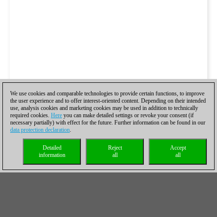
We use cookies and comparable technologies to provide certain functions, to improve
the user experience and to offer interest-oriented content. Depending on their intended
use, analysis cookies and marketing cookies may be used in addition to technically
required cookies.
Here
you can make detailed settings or revoke your consent (if
necessary partially) with effect for the future. Further information can be found in our
data protection declaration
.
Detailed
Reject
Accept
information
all
all