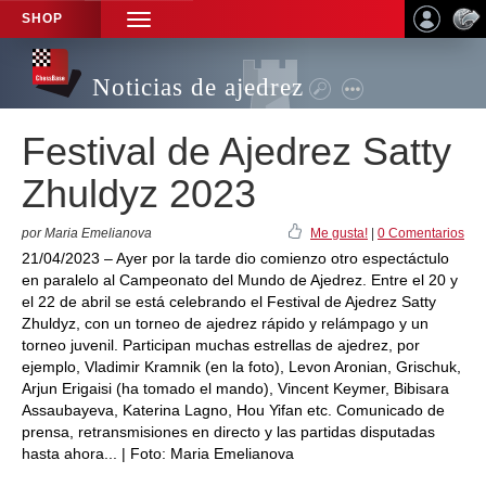
SHOP
TOGGLE
NAVIGATION
Noticias de ajedrez
Festival de Ajedrez Satty
Zhuldyz 2023
por Maria Emelianova
Me gusta!
|
0 Comentarios
21/04/2023 – Ayer por la tarde dio comienzo otro espectáctulo
en paralelo al Campeonato del Mundo de Ajedrez. Entre el 20 y
el 22 de abril se está celebrando el Festival de Ajedrez Satty
Zhuldyz, con un torneo de ajedrez rápido y relámpago y un
torneo juvenil. Participan muchas estrellas de ajedrez, por
ejemplo, Vladimir Kramnik (en la foto), Levon Aronian, Grischuk,
Arjun Erigaisi (ha tomado el mando), Vincent Keymer, Bibisara
Assaubayeva, Katerina Lagno, Hou Yifan etc. Comunicado de
prensa, retransmisiones en directo y las partidas disputadas
hasta ahora... | Foto: Maria Emelianova