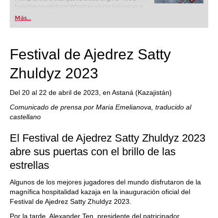
training revolution! Whether you’re taking your
first steps into the world of club chess, or already
Más...
playing at a tournament level: with FRITZ, you can
train more efficiently, intelligently and with a
more personalised approach than ever before.
Festival de Ajedrez Satty
Zhuldyz 2023
Del 20 al 22 de abril de 2023, en Astaná (Kazajistán)
Comunicado de prensa por Maria Emelianova, traducido al
castellano
El Festival de Ajedrez Satty Zhuldyz 2023
abre sus puertas con el brillo de las
estrellas
Algunos de los mejores jugadores del mundo disfrutaron de la
magnífica hospitalidad kazaja en la inauguración oficial del
Festival de Ajedrez Satty Zhuldyz 2023.
Por la tarde, Alexander Ten, presidente del patricinador