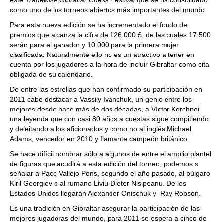
este
Tradewise Gibraltar Chess Festival
que se ha consolidado
como uno de los torneos abiertos más importantes del mundo.
Para esta nueva edición se ha incrementado el fondo de
premios que alcanza la cifra de 126.000 £, de las cuales 17.500
serán para el ganador y 10.000 para la primera mujer
clasificada. Naturalmente ello no es un atractivo a tener en
cuenta por los jugadores a la hora de incluir Gibraltar como cita
obligada de su calendario.
De entre las estrellas que han confirmado su participación en
2011 cabe destacar a Vassily Ivanchuk, un genio entre los
mejores desde hace más de dos décadas, a Víctor Korchnoi
una leyenda que con casi 80 años a cuestas sigue compitiendo
y deleitando a los aficionados y como no al inglés Michael
Adams, vencedor en 2010 y flamante campeón británico.
Se hace difícil nombrar sólo a algunos de entre el amplio plantel
de figuras que acudirá a esta edición del torneo, podemos s
señalar a Paco Vallejo Pons, segundo el año pasado, al búlgaro
Kiril Georgiev o al rumano Liviu-Dieter Nisipeanu. De los
Estados Unidos llegarán Alexander Onischuk y Ray Robson.
Es una tradición en Gibraltar asegurar la participación de las
mejores jugadoras del mundo, para 2011 se espera a cinco de