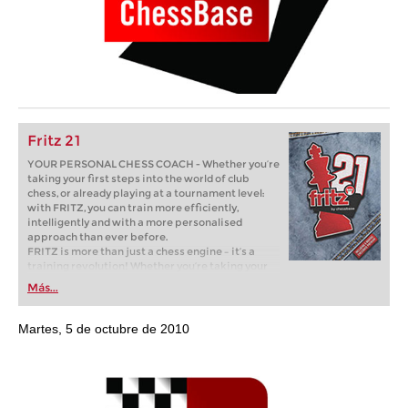
Fritz 21
YOUR PERSONAL CHESS COACH - Whether you’re
taking your first steps into the world of club
chess, or already playing at a tournament level:
with FRITZ, you can train more efficiently,
intelligently and with a more personalised
approach than ever before.
FRITZ is more than just a chess engine – it’s a
training revolution! Whether you’re taking your
first steps into the world of club chess, or already
Más...
playing at a tournament level: with FRITZ, you can
train more efficiently, intelligently and with a
more personalised approach than ever before.
Martes, 5 de octubre de 2010