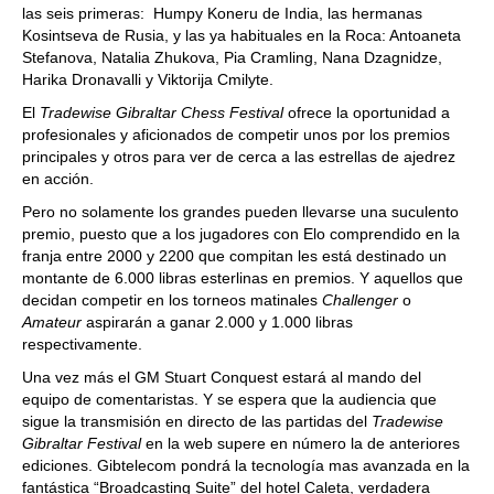
las seis primeras: Humpy Koneru de India, las hermanas
Kosintseva de Rusia, y las ya habituales en la Roca: Antoaneta
Stefanova, Natalia Zhukova, Pia Cramling, Nana Dzagnidze,
Harika Dronavalli y Viktorija Cmilyte.
El
Tradewise Gibraltar Chess Festival
ofrece la oportunidad a
profesionales y aficionados de competir unos por los premios
principales y otros para ver de cerca a las estrellas de ajedrez
en acción.
Pero no solamente los grandes pueden llevarse una suculento
premio, puesto que a los jugadores con Elo comprendido en la
franja entre 2000 y 2200 que compitan les está destinado un
montante de 6.000 libras esterlinas en premios. Y aquellos que
decidan competir en los torneos matinales
Challenger
o
Amateur
aspirarán a ganar 2.000 y 1.000 libras
respectivamente.
Una vez más el GM Stuart Conquest estará al mando del
equipo de comentaristas. Y se espera que la audiencia que
sigue la transmisión en directo de las partidas del
Tradewise
Gibraltar Festival
en la web supere en número la de anteriores
ediciones. Gibtelecom pondrá la tecnología mas avanzada en la
fantástica “Broadcasting Suite” del hotel Caleta, verdadera