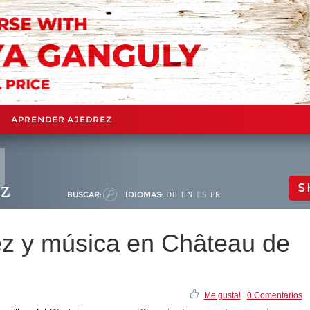
APRENDER AJEDREZ
ez
S
BUSCAR:
IDIOMAS:
DE
EN
ES
FR
rez y música en Château de
Me gusta!
|
0 Comentarios