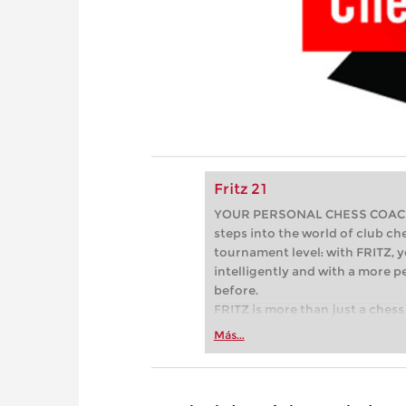
Fritz 21
YOUR PERSONAL CHESS COACH - 
steps into the world of club che
tournament level: with FRITZ, y
intelligently and with a more 
before.
FRITZ is more than just a chess 
Whether you’re taking your firs
Más...
or already playing at a tournam
more efficiently, intelligently
approach than ever before.