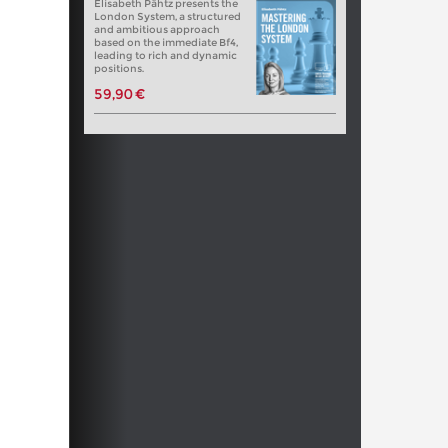
Elisabeth Pähtz presents the
London System, a structured
and ambitious approach
based on the immediate Bf4,
leading to rich and dynamic
positions.
59,90 €