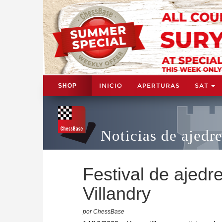
INICIO
APERTURAS
SAT
SHOP
Noticias de ajedr
Festival de ajed
Villandry
por ChessBase