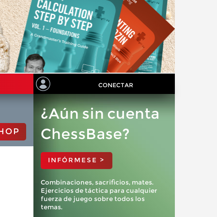
CONECTAR
¿Aún sin cuenta
ChessBase?
HOP
INFÓRMESE >
Combinaciones, sacrificios, mates.
Ejercicios de táctica para cualquier
fuerza de juego sobre todos los
temas.