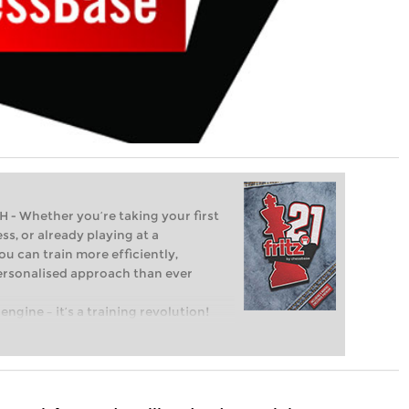
Whether you’re taking your first
ss, or already playing at a
ou can train more efficiently,
personalised approach than ever
engine – it’s a training revolution!
t steps into the world of club chess,
ent level: with FRITZ, you can train
 and with a more personalised