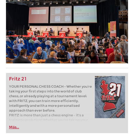
Fritz 21
YOUR PERSONAL CHESS COACH - Whether you’re
taking your first steps into the world of club
chess, or already playing at a tournament level:
with FRITZ, you can train more efficiently,
intelligently and with a more personalised
approach than ever before.
FRITZ is more than just a chess engine – it’s a
training revolution! Whether you’re taking your
first steps into the world of club chess, or already
Más...
playing at a tournament level: with FRITZ, you can