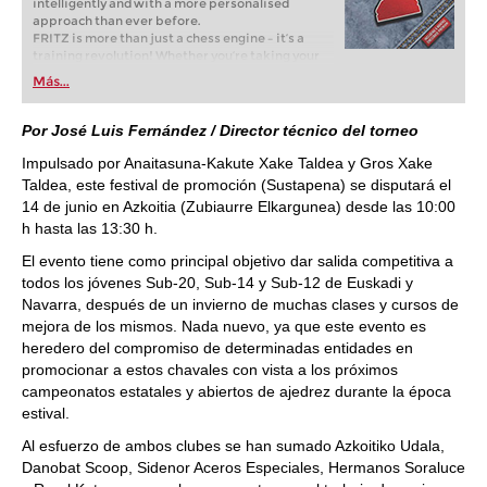
intelligently and with a more personalised
approach than ever before.
FRITZ is more than just a chess engine – it’s a
training revolution! Whether you’re taking your
first steps into the world of club chess, or already
Más...
playing at a tournament level: with FRITZ, you can
train more efficiently, intelligently and with a
more personalised approach than ever before.
Por José Luis Fernández / Director técnico del torneo
Impulsado por Anaitasuna-Kakute Xake Taldea y Gros Xake
Taldea, este festival de promoción (Sustapena) se disputará el
14 de junio en Azkoitia (Zubiaurre Elkargunea) desde las 10:00
h hasta las 13:30 h.
El evento tiene como principal objetivo dar salida competitiva a
todos los jóvenes Sub-20, Sub-14 y Sub-12 de Euskadi y
Navarra, después de un invierno de muchas clases y cursos de
mejora de los mismos. Nada nuevo, ya que este evento es
heredero del compromiso de determinadas entidades en
promocionar a estos chavales con vista a los próximos
campeonatos estatales y abiertos de ajedrez durante la época
estival.
Al esfuerzo de ambos clubes se han sumado Azkoitiko Udala,
Danobat Scoop, Sidenor Aceros Especiales, Hermanos Soraluce