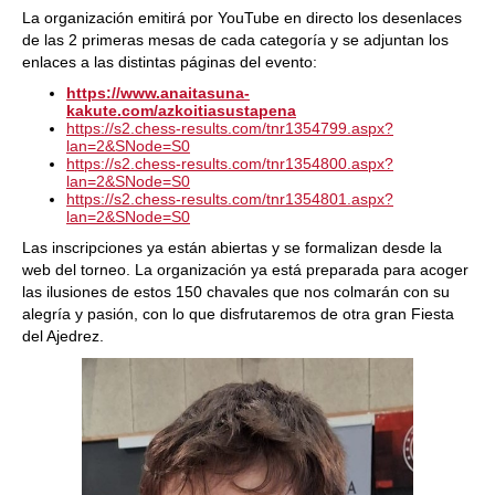
La organización emitirá por YouTube en directo los desenlaces
de las 2 primeras mesas de cada categoría y se adjuntan los
enlaces a las distintas páginas del evento:
https://www.anaitasuna-
kakute.com/azkoitiasustapena
https://s2.chess-results.com/tnr1354799.aspx?
lan=2&SNode=S0
https://s2.chess-results.com/tnr1354800.aspx?
lan=2&SNode=S0
https://s2.chess-results.com/tnr1354801.aspx?
lan=2&SNode=S0
Las inscripciones ya están abiertas y se formalizan desde la
web del torneo. La organización ya está preparada para acoger
las ilusiones de estos 150 chavales que nos colmarán con su
alegría y pasión, con lo que disfrutaremos de otra gran Fiesta
del Ajedrez.