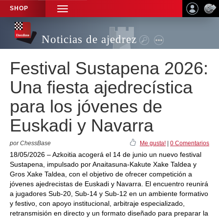
SHOP
TOGGLE
NAVIGATION
Noticias de ajedrez
Festival Sustapena 2026:
Una fiesta ajedrecística
para los jóvenes de
Euskadi y Navarra
por ChessBase
Me gusta!
|
0 Comentarios
18/05/2026 – Azkoitia acogerá el 14 de junio un nuevo festival
Sustapena, impulsado por Anaitasuna-Kakute Xake Taldea y
Gros Xake Taldea, con el objetivo de ofrecer competición a
jóvenes ajedrecistas de Euskadi y Navarra. El encuentro reunirá
a jugadores Sub-20, Sub-14 y Sub-12 en un ambiente formativo
y festivo, con apoyo institucional, arbitraje especializado,
retransmisión en directo y un formato diseñado para preparar la