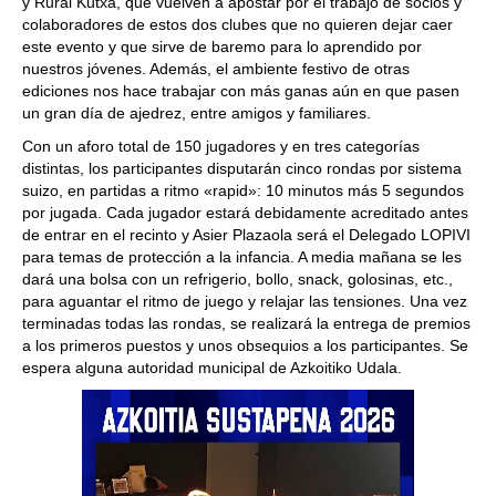
y Rural Kutxa, que vuelven a apostar por el trabajo de socios y
colaboradores de estos dos clubes que no quieren dejar caer
este evento y que sirve de baremo para lo aprendido por
nuestros jóvenes. Además, el ambiente festivo de otras
ediciones nos hace trabajar con más ganas aún en que pasen
un gran día de ajedrez, entre amigos y familiares.
Con un aforo total de 150 jugadores y en tres categorías
distintas, los participantes disputarán cinco rondas por sistema
suizo, en partidas a ritmo «rapid»: 10 minutos más 5 segundos
por jugada. Cada jugador estará debidamente acreditado antes
de entrar en el recinto y Asier Plazaola será el Delegado LOPIVI
para temas de protección a la infancia. A media mañana se les
dará una bolsa con un refrigerio, bollo, snack, golosinas, etc.,
para aguantar el ritmo de juego y relajar las tensiones. Una vez
terminadas todas las rondas, se realizará la entrega de premios
a los primeros puestos y unos obsequios a los participantes. Se
espera alguna autoridad municipal de Azkoitiko Udala.