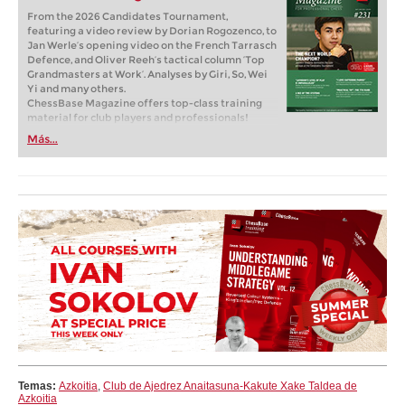
From the 2026 Candidates Tournament,
featuring a video review by Dorian Rogozenco, to
Jan Werle’s opening video on the French Tarrasch
Defence, and Oliver Reeh’s tactical column ‘Top
Grandmasters at Work’. Analyses by Giri, So, Wei
Yi and many others.
ChessBase Magazine offers top-class training
material for club players and professionals!
World-class players analyse their finest games
Más...
and explain the ideas behind the moves. Opening
specialists present the latest trends in opening
theory and exciting ideas for your repertoire.
Master trainers in tactics, strategy and
endgames show you exactly the tricks and
techniques you need to become a successful
tournament player! Available as a download
(including the magazine as a PDF file) or as a
printed magazine with a download key sent by
post.
Included: CBM #231 as a “ChessBase Book” for
iPad, tablet, Mac etc.! At books.chessbase.com
Temas:
Azkoitia
,
Club de Ajedrez Anaitasuna-Kakute Xake Taldea de
Azkoitia