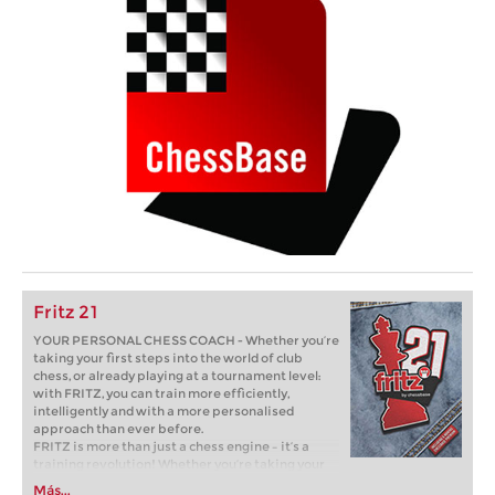
Fritz 21
YOUR PERSONAL CHESS COACH - Whether you’re
taking your first steps into the world of club
chess, or already playing at a tournament level:
with FRITZ, you can train more efficiently,
intelligently and with a more personalised
approach than ever before.
FRITZ is more than just a chess engine – it’s a
training revolution! Whether you’re taking your
first steps into the world of club chess, or already
Más...