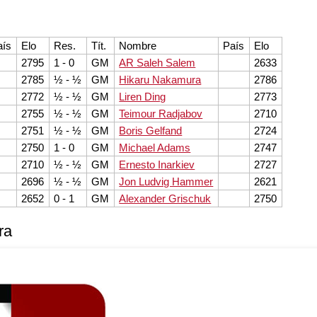
aís
Elo
Res.
Tít.
Nombre
País
Elo
2795
1 - 0
GM
AR Saleh Salem
2633
2785
½ - ½
GM
Hikaru Nakamura
2786
2772
½ - ½
GM
Liren Ding
2773
2755
½ - ½
GM
Teimour Radjabov
2710
2751
½ - ½
GM
Boris Gelfand
2724
2750
1 - 0
GM
Michael Adams
2747
2710
½ - ½
GM
Ernesto Inarkiev
2727
2696
½ - ½
GM
Jon Ludvig Hammer
2621
2652
0 - 1
GM
Alexander Grischuk
2750
ra