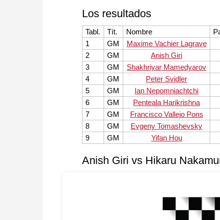
Los resultados
Tabl.
Tít.
Nombre
P
1
GM
Maxime Vachier Lagrave
2
GM
Anish Giri
3
GM
Shakhriyar Mamedyarov
4
GM
Peter Svidler
5
GM
Ian Nepomniachtchi
6
GM
Penteala Harikrishna
7
GM
Francisco Vallejo Pons
8
GM
Evgeny Tomashevsky
9
GM
Yifan Hou
Anish Giri vs Hikaru Nakamu