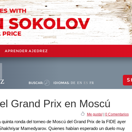
APRENDER AJEDREZ
ez
S
BUSCAR:
IDIOMAS:
DE
EN
ES
FR
del Grand Prix en Moscú
Me gusta!
|
0 Comentarios
a quinta ronda del torneo de Moscú del Grand Prix de la FIDE ayer
 y Shakhriyar Mamedyarov. Quienes habían esperado un duelo muy