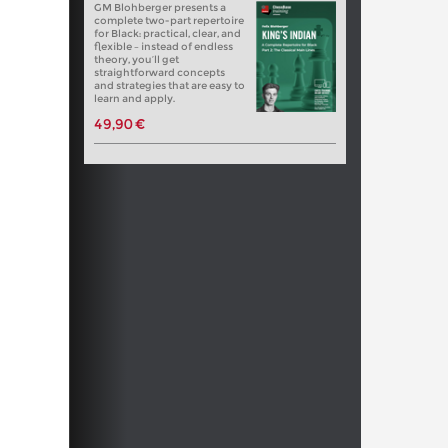
GM Blohberger presents a
complete two-part repertoire
for Black: practical, clear, and
flexible – instead of endless
theory, you’ll get
straightforward concepts
and strategies that are easy to
learn and apply.
49,90 €