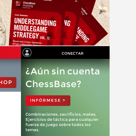
CONECTAR
¿Aún sin cuenta
ChessBase?
HOP
INFÓRMESE >
Combinaciones, sacrificios, mates.
Ejercicios de táctica para cualquier
fuerza de juego sobre todos los
temas.