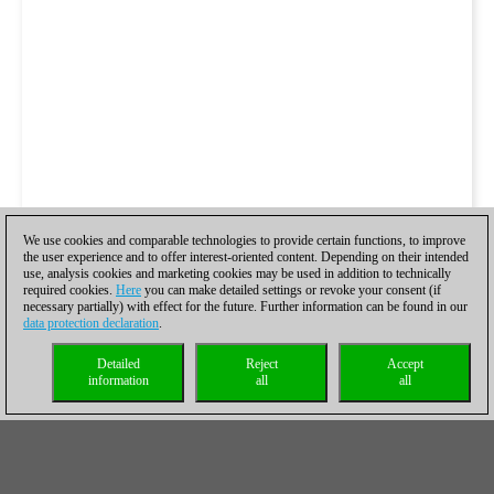
We use cookies and comparable technologies to provide certain functions, to improve
the user experience and to offer interest-oriented content. Depending on their intended
use, analysis cookies and marketing cookies may be used in addition to technically
required cookies.
Here
you can make detailed settings or revoke your consent (if
necessary partially) with effect for the future. Further information can be found in our
data protection declaration
.
Detailed
Reject
Accept
information
all
all