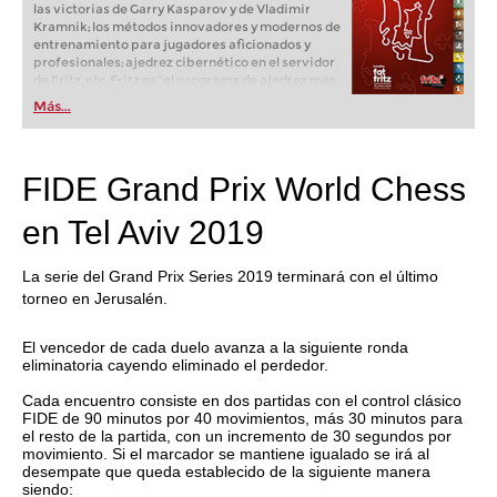
las victorias de Garry Kasparov y de Vladimir
Kramnik; los métodos innovadores y modernos de
entrenamiento para jugadores aficionados y
profesionales; ajedrez cibernético en el servidor
de Fritz, etc. Fritz es “el programa de ajedrez más
popular de Alemania” (Der Spiegel) y ofrece todo
Más...
lo que necesita el ajedrecista. La novedad más
espectacular: Fritz 17 incluye el módulo basado
en una red neuronal de inteligencia artificial, "Fat
Fritz".
FIDE Grand Prix World Chess
en Tel Aviv 2019
La serie del Grand Prix Series 2019 terminará con el último
torneo en Jerusalén.
El vencedor de cada duelo avanza a la siguiente ronda
eliminatoria cayendo eliminado el perdedor.
Cada encuentro consiste en dos partidas con el control clásico
FIDE de 90 minutos por 40 movimientos, más 30 minutos para
el resto de la partida, con un incremento de 30 segundos por
movimiento. Si el marcador se mantiene igualado se irá al
desempate que queda establecido de la siguiente manera
siendo: