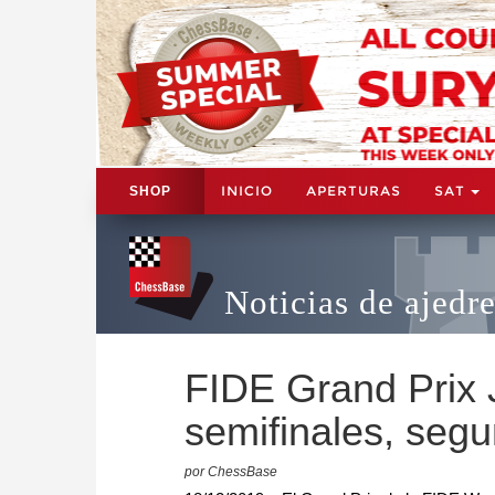
INICIO
APERTURAS
SAT
SHOP
Noticias de ajedr
FIDE Grand Prix J
semifinales, segu
por ChessBase