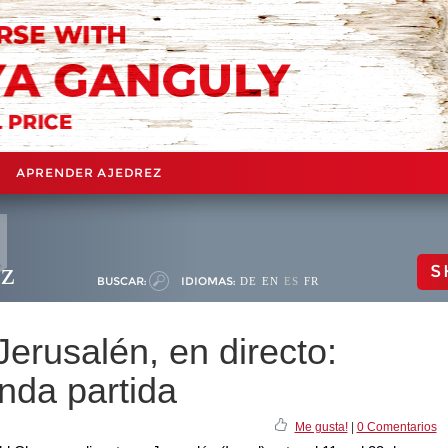
APRENDER AJEDREZ
ez
S
BUSCAR:
IDIOMAS:
DE
EN
ES
FR
erusalén, en directo:
nda partida
Me gusta!
|
0 Comentarios