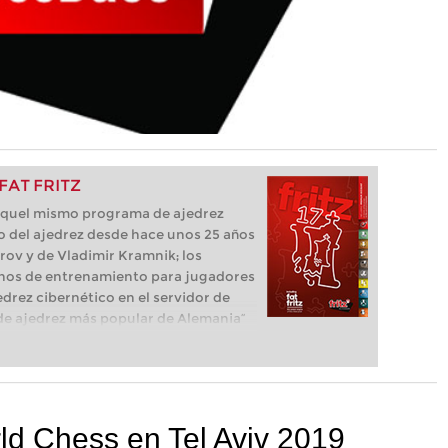
 FAT FRITZ
e aquel mismo programa de ajedrez
o del ajedrez desde hace unos 25 años
parov y de Vladimir Kramnik; los
os de entrenamiento para jugadores
edrez cibernético en el servidor de
ma de ajedrez más popular de Alemania”
que necesita el ajedrecista. La novedad
luye el módulo basado en una red
l, "Fat Fritz".
ld Chess en Tel Aviv 2019