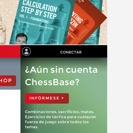
CONECTAR
¿Aún sin cuenta
ChessBase?
HOP
INFÓRMESE >
Combinaciones, sacrificios, mates.
Ejercicios de táctica para cualquier
fuerza de juego sobre todos los
temas.