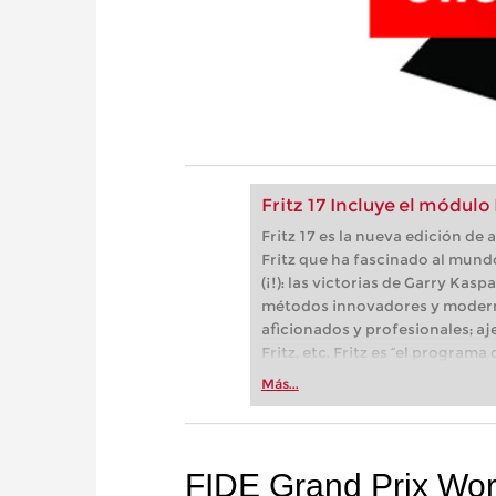
Fritz 17 Incluye el módulo
Fritz 17 es la nueva edición d
Fritz que ha fascinado al mund
(¡!): las victorias de Garry Kas
métodos innovadores y modern
aficionados y profesionales; aj
Fritz, etc. Fritz es “el progra
(Der Spiegel) y ofrece todo lo 
Más...
más espectacular: Fritz 17 inc
neuronal de inteligencia artificia
FIDE Grand Prix Wor