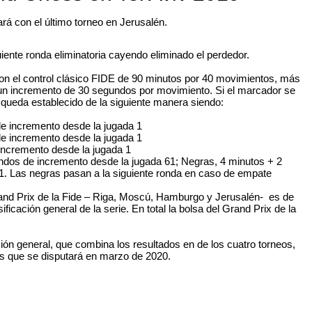
ará con el último torneo en Jerusalén.
iente ronda eliminatoria cayendo eliminado el perdedor.
on el control clásico FIDE de 90 minutos por 40 movimientos, más
n un incremento de 30 segundos por movimiento. Si el marcador se
queda establecido de la siguiente manera siendo:
e incremento desde la jugada 1
e incremento desde la jugada 1
incremento desde la jugada 1
dos de incremento desde la jugada 61; Negras, 4 minutos + 2
. Las negras pasan a la siguiente ronda en caso de empate
and Prix de la Fide – Riga, Moscú, Hamburgo y Jerusalén- es de
icación general de la serie. En total la bolsa del Grand Prix de la
ión general, que combina los resultados en de los cuatro torneos,
os que se disputará en marzo de 2020.