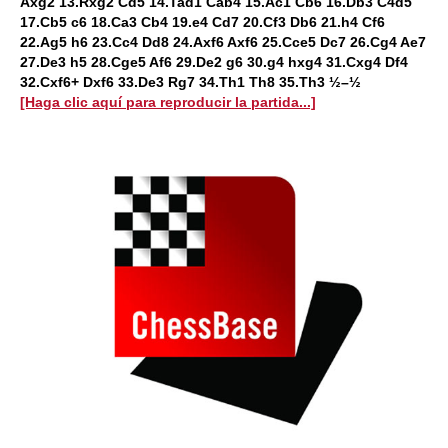
Axg2 13.Rxg2 Cd5 14.Tad1 Cab4 15.Ac1 Cb6 16.Db3 C4d5
17.Cb5 c6 18.Ca3 Cb4 19.e4 Cd7 20.Cf3 Db6 21.h4 Cf6
22.Ag5 h6 23.Cc4 Dd8 24.Axf6 Axf6 25.Cce5 Dc7 26.Cg4 Ae7
27.De3 h5 28.Cge5 Af6 29.De2 g6 30.g4 hxg4 31.Cxg4 Df4
32.Cxf6+ Dxf6 33.De3 Rg7 34.Th1 Th8 35.Th3 ½–½
[Haga clic aquí para reproducir la partida...]