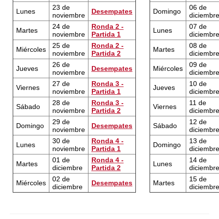
23 de
06 de
Lunes
Desempates
Domingo
noviembre
diciembr
24 de
Ronda 2 -
07 de
Martes
Lunes
noviembre
Partida 1
diciembr
25 de
Ronda 2 -
08 de
Miércoles
Martes
noviembre
Partida 2
diciembr
26 de
09 de
Jueves
Desempates
Miércoles
noviembre
diciembr
27 de
Ronda 3 -
10 de
Viernes
Jueves
noviembre
Partida 1
diciembr
28 de
Ronda 3 -
11 de
Sábado
Viernes
noviembre
Partida 2
diciembr
29 de
12 de
Domingo
Desempates
Sábado
noviembre
diciembr
30 de
Ronda 4 -
13 de
Lunes
Domingo
noviembre
Partida 1
diciembr
01 de
Ronda 4 -
14 de
Martes
Lunes
diciembre
Partida 2
diciembr
02 de
15 de
Miércoles
Desempates
Martes
diciembre
diciembr