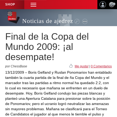
SHOP
TOGGLE
NAVIGATION
Noticias de ajedrez
Final de la Copa del
Mundo 2009: ¡al
desempate!
por ChessBase
Me gusta!
|
0 Comentarios
13/12/2009 – Boris Gelfand y Ruslan Ponomariov han entablado
también la cuarta partida de la final de ña Copa del Mundo y el
marcador tras las partidas a ritmo normal ha quedado 2:2, con
lo cual es necesario que mañana se enfrenten en un duelo de
desempate. Hoy, Boris Gelfand condujo las piezas blancas y
planteó una Apertura Catalana para presionar sobre la posición
de Ponomariov, pero el ucranio logró neutralizar las amenazas
sin mayores problemas. Mañana se clasificará para el Torneo
de Candidatos el jugador al que menos le tiemble el pulso y