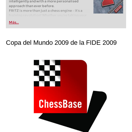
intelligently and with a more personalised
approach than ever before.
FRITZ is more than just a chess engine – it’s a
training revolution! Whether you’re taking your
first steps into the world of club chess, or already
Más...
playing at a tournament level: with FRITZ, you can
train more efficiently, intelligently and with a
more personalised approach than ever before.
Copa del Mundo 2009 de la FIDE 2009