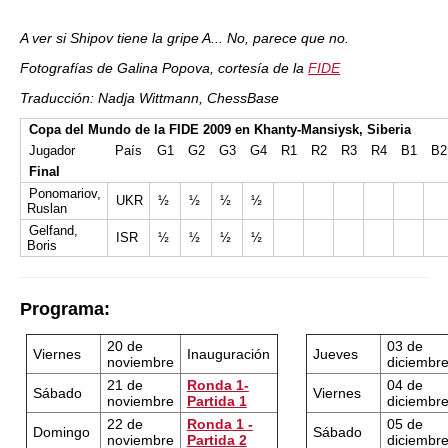
A ver si Shipov tiene la gripe A... No, parece que no.
Fotografías de Galina Popova, cortesía de la
FIDE
Traducción: Nadja Wittmann, ChessBase
Copa del Mundo de la FIDE 2009 en Khanty-Mansiysk, Siberia
Jugador
País
G1
G2
G3
G4
R1
R2
R3
R4
B1
B2
Final
Ponomariov,
UKR
½
½
½
½
Ruslan
Gelfand,
ISR
½
½
½
½
Boris
Programa:
20 de
03 de
Viernes
Inauguración
Jueves
noviembre
diciembr
21 de
Ronda 1-
04 de
Sábado
Viernes
noviembre
Partida 1
diciembr
22 de
Ronda 1 -
05 de
Domingo
Sábado
noviembre
Partida 2
diciembr