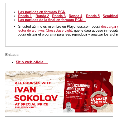
Las partidas en formato PGN
Ronda 1
–
Ronda 2
-
Ronda 3
-
Ronda 4
–
Ronda 5
-
Semifina
Las partidas de la final en formato PGN...
Si usted aún no es miembro en Playchess.com podrá
descargar 
lector de archivos ChessBase Light
, que le dará acceso inmediat
podrá utilizar el programa para leer, reproducir y analizar los arc
Enlaces:
Sitio web oficial...